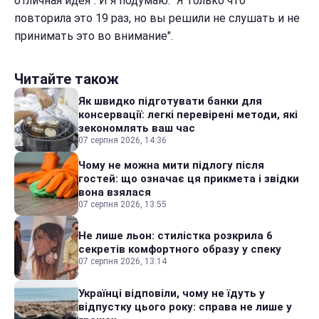
отличная идея". И я подумаю: "Я только что
повторила это 19 раз, но вы решили не слушать и не
принимать это во внимание".
Читайте також
Як швидко підготувати банки для
консервації: легкі перевірені методи, які
зекономлять ваш час
07 серпня 2026, 14:36
Чому не можна мити підлогу після
гостей: що означає ця прикмета і звідки
вона взялася
07 серпня 2026, 13:55
Не лише льон: стилістка розкрила 6
секретів комфортного образу у спеку
07 серпня 2026, 13:14
Українці відповіли, чому не їдуть у
відпустку цього року: справа не лише у