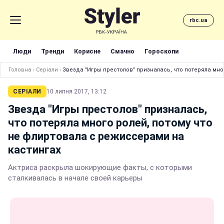
rbc.ua
Люди
Тренди
Корисне
Смачно
Гороскопи
Головна
›
Серіали
›
Звезда "Игры престолов" призналась, что потеряла мно
СЕРІАЛИ
10 липня 2017, 13:12
Звезда "Игры престолов" призналась,
что потеряла много ролей, потому что
не флиртовала с режиссерами на
кастингах
Актриса раскрыла шокирующие факты, с которыми
сталкивалась в начале своей карьеры