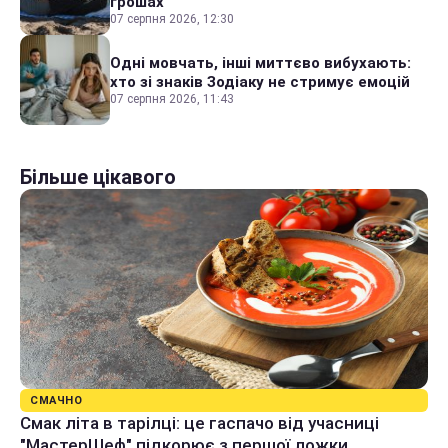
грошах
07 серпня 2026, 12:30
Одні мовчать, інші миттєво вибухають:
хто зі знаків Зодіаку не стримує емоцій
07 серпня 2026, 11:43
Більше цікавого
СМАЧНО
Смак літа в тарілці: це гаспачо від учасниці
"МастерШеф" підкорює з першої ложки