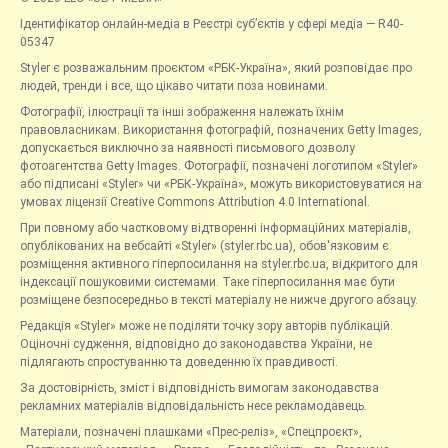
Ідентифікатор онлайн-медіа в Реєстрі суб’єктів у сфері медіа — R40-
05347
Styler є розважальним проєктом «РБК-Україна», який розповідає про
людей, тренди і все, що цікаво читати поза новинами.
Фотографії, ілюстрації та інші зображення належать їхнім
правовласникам. Використання фотографій, позначених Getty Images,
допускається виключно за наявності письмового дозволу
фотоагентства Getty Images. Фотографії, позначені логотипом «Styler»
або підписані «Styler» чи «РБК-Україна», можуть використовуватися на
умовах ліцензії Creative Commons Attribution 4.0 International.
При повному або частковому відтворенні інформаційних матеріалів,
опублікованих на вебсайті «Styler» (styler.rbc.ua), обов'язковим є
розміщення активного гіперпосилання на styler.rbc.ua, відкритого для
індексації пошуковими системами. Таке гіперпосилання має бути
розміщене безпосередньо в тексті матеріалу не нижче другого абзацу.
Редакція «Styler» може не поділяти точку зору авторів публікацій.
Оціночні судження, відповідно до законодавства України, не
підлягають спростуванню та доведенню їх правдивості.
За достовірність, зміст і відповідність вимогам законодавства
рекламних матеріалів відповідальність несе рекламодавець.
Матеріали, позначені плашками «Прес-реліз», «Спецпроєкт»,