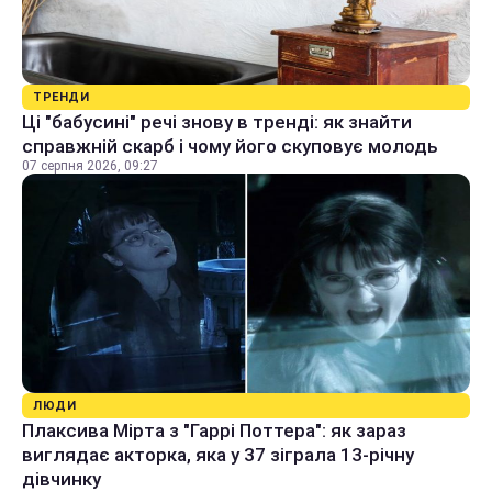
ТРЕНДИ
Ці "бабусині" речі знову в тренді: як знайти
справжній скарб і чому його скуповує молодь
07 серпня 2026, 09:27
ЛЮДИ
Плаксива Мірта з "Гаррі Поттера": як зараз
виглядає акторка, яка у 37 зіграла 13-річну
дівчинку