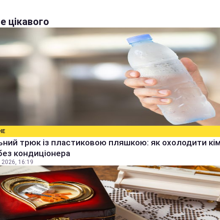
е цікавого
НЕ
ьний трюк із пластиковою пляшкою: як охолодити кім
без кондиціонера
 2026, 16:19