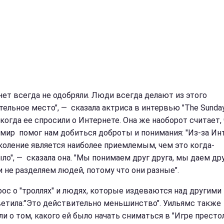
нет всегда не одобряли. Люди всегда делают из этого
тельное место", — сказала актриса в интервью "The Sunda
 когда ее спросили о Интернете. Она же наоборот считает,
 мир помог нам добиться доброты и понимания: "Из-за Ин
коление является наиболее приемлемым, чем это когда-
ло", — сказала она. "Мы понимаем друг друга, мы даем дру
и не разделяем людей, потому что они разные".
рос о "троллях" и людях, которые издеваются над другими 
ветила:"Это действительно меньшинство". Уильямс также
ли о том, какого ей было начать сниматься в "Игре престо