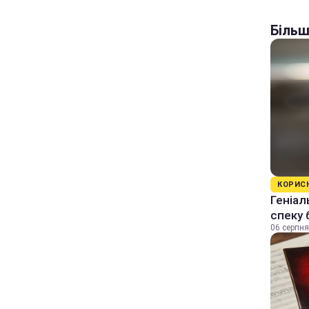
Більш
КОРИС
Геніал
спеку 
06 серпня