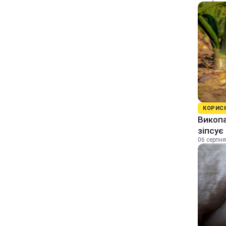
КОРИС
Викопа
зіпсує
06 серпня