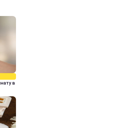
нату в