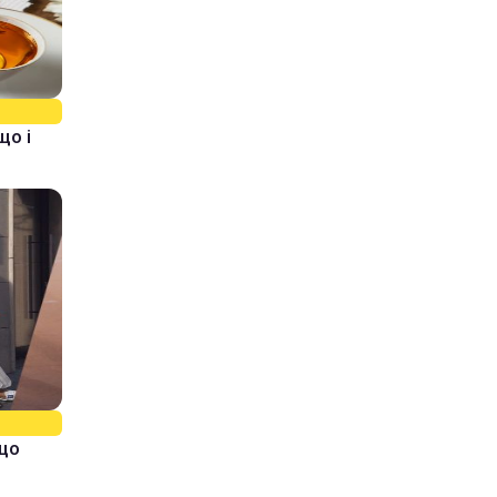
що і
кщо