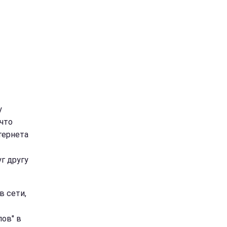
y
 что
тернета
г другу
в сети,
лов" в