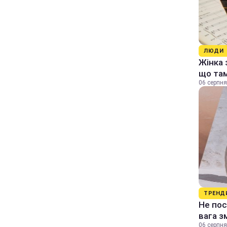
ЛЮДИ
Жінка 
що та
06 серпня
ТРЕНД
Не пос
вага з
06 серпня