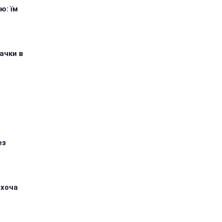
ю: їм
ачки в
ез
 хоча