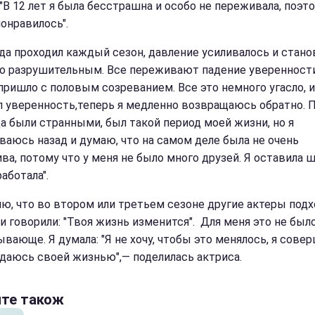
 "В 12 лет я была бесстрашна и особо не переживала, поэт
понравилось".
гда проходил каждый сезон, давление усиливалось и стан
о разрушительным. Все переживают падение уверенности
пришло с половым созреванием. Все это немного угасло, и
л уверенность,теперь я медленно возвращаюсь обратно.
да были странными, был такой период моей жизни, но я
ваюсь назад и думаю, что на самом деле была не очень
ва, потому что у меня не было много друзей. Я оставила 
аботала".
ню, что во втором или третьем сезоне другие актеры под
 и говорили: "Твоя жизнь изменится". Для меня это не был
ывающе. Я думала: "Я не хочу, чтобы это менялось, я сове
даюсь своей жизнью",— поделилась актриса.
йте також