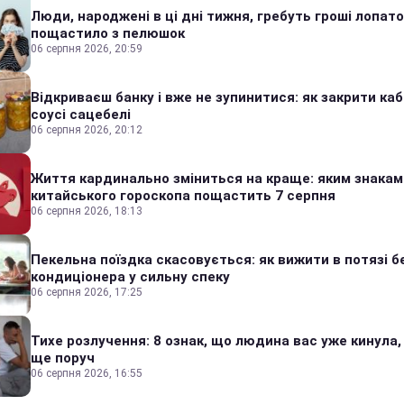
Люди, народжені в ці дні тижня, гребуть гроші лопато
пощастило з пелюшок
06 серпня 2026, 20:59
Відкриваєш банку і вже не зупинитися: як закрити каб
соусі сацебелі
06 серпня 2026, 20:12
Життя кардинально зміниться на краще: яким знакам
китайського гороскопа пощастить 7 серпня
06 серпня 2026, 18:13
Пекельна поїздка скасовується: як вижити в потязі б
кондиціонера у сильну спеку
06 серпня 2026, 17:25
Тихе розлучення: 8 ознак, що людина вас уже кинула,
ще поруч
06 серпня 2026, 16:55