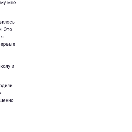
ому мне
овилось
. Это
 я
 Первые
школу и
ходили
о
ршенно