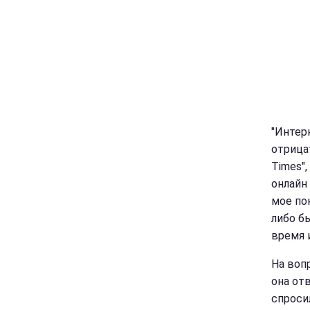
"Интер
отрица
Times",
онлайн
мое по
либо бы
время 
На воп
она от
спроси