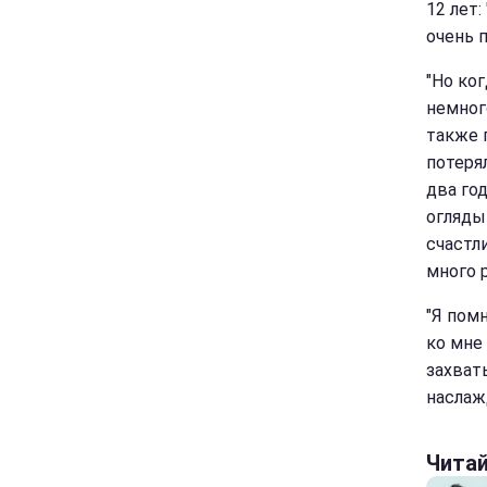
12 лет:
очень 
"Но ко
немног
также 
потеря
два го
огляды
счастли
много р
"Я пом
ко мне
захват
наслаж
Чита