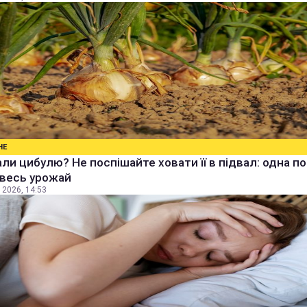
НЕ
ли цибулю? Не поспішайте ховати її в підвал: одна п
 весь урожай
 2026, 14:53