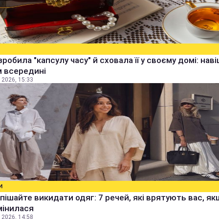
зробила "капсулу часу" й сховала її у своєму домі: наві
м всередині
 2026, 15:33
И
пішайте викидати одяг: 7 речей, які врятують вас, я
мінилася
 2026, 14:58