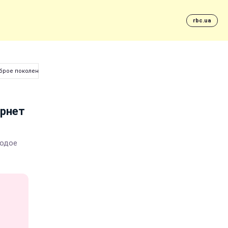
rbc.ua
оброе поколение
ернет
лодое