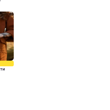
е
ати