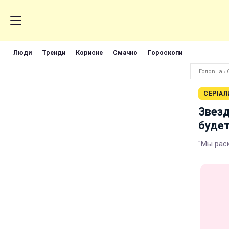
Люди
Тренди
Корисне
Смачно
Гороскопи
Головна
›
СЕРІАЛ
Звезд
буде
"Мы рас