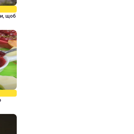
и, щоб
о