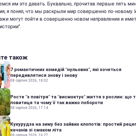
емся им это давать. Буквально, прочитав первые пять ми
ия, я понял, что мы раскрыли мир совершенно по-новому. 
ажи могут пойти в совершенно новом направлении и име
истории".
йте також
7 романтичних комедій "нульових", які хочеться
передивлятися знову і знову
08 серпня 2026, 18:02
Росте "з повітря" та "висмоктує" життя з рослин: що 
повитиця та чому її так важко побороти
08 серпня 2026, 17:14
Кукурудза на зиму без зайвих клопотів: простий реце
качанів зі смаком літа
08 серпня 2026, 16:27