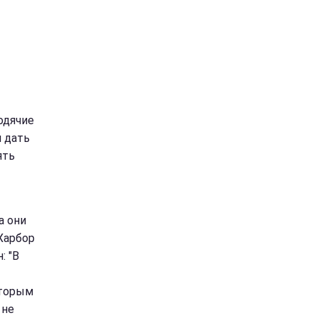
Ходячие
я дать
ять
а они
Харбор
: "В
оторым
 не