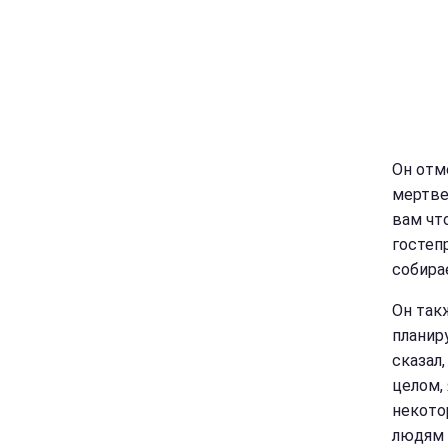
Он отме
мертве
вам чт
гостеп
собира
Он так
планир
сказал
целом, 
некото
людям 