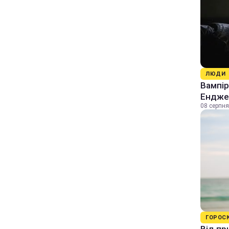
ЛЮДИ
Вампір
Енджел
08 серпня
ГОРОС