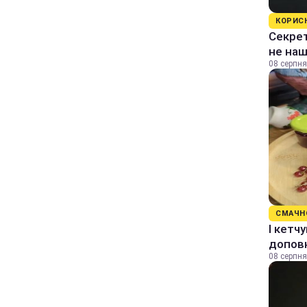
КОРИС
Секрет
не на
08 серпня
СМАЧН
І кетч
допов
08 серпня