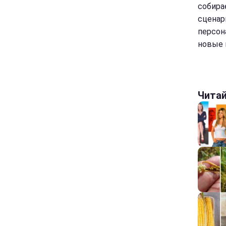
собира
сценар
персон
новые 
Чита