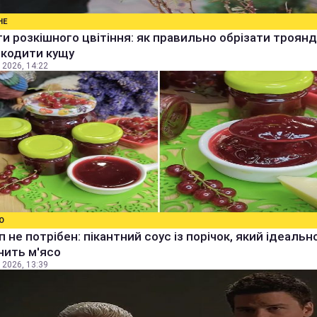
НЕ
и розкішного цвітіння: як правильно обрізати троянд
шкодити кущу
 2026, 14:22
О
уп не потрібен: пікантний соус із порічок, який ідеальн
нить м'ясо
 2026, 13:39