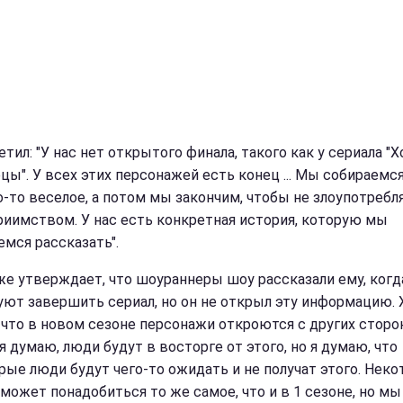
тил: "У нас нет открытого финала, такого как у сериала "
цы". У всех этих персонажей есть конец ... Мы собираемс
о-то веселое, а потом мы закончим, чтобы не злоупотребл
риимством. У нас есть конкретная история, которую мы
емся рассказать".
же утверждает, что шоураннеры шоу рассказали ему, когд
уют завершить сериал, но он не открыл эту информацию. 
, что в новом сезоне персонажи откроются с других сторон
я думаю, люди будут в восторге от этого, но я думаю, что
рые люди будут чего-то ожидать и не получат этого. Нек
может понадобиться то же самое, что и в 1 сезоне, но мы