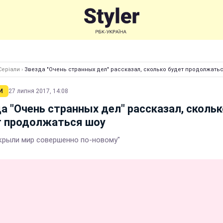
Серіали
›
Звезда "Очень странных дел" рассказал, сколько будет продолжать
И
27 липня 2017, 14:08
а "Очень странных дел" рассказал, скольк
т продолжаться шоу
крыли мир совершенно по-новому"