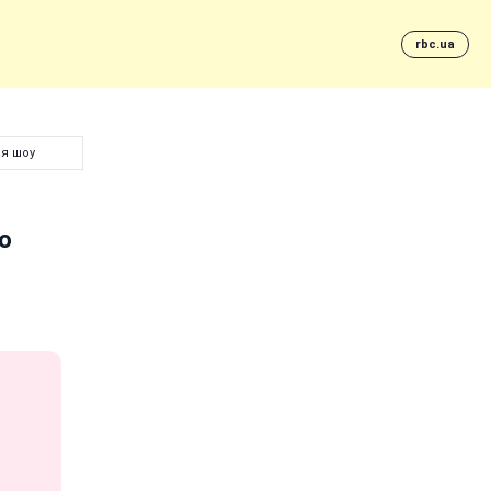
rbc.ua
ся шоу
о