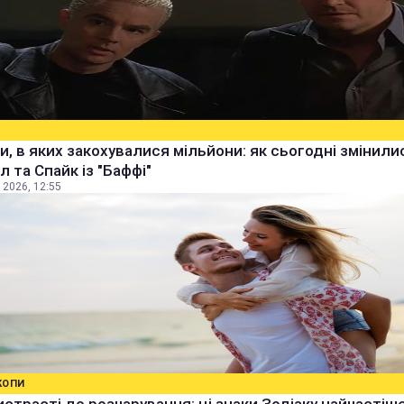
и, в яких закохувалися мільйони: як сьогодні змінили
 та Спайк із "Баффі"
 2026, 12:55
КОПИ