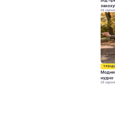
Від пр
закоху
08 серпня
ТРЕНД
Модний
нудно
08 серпня