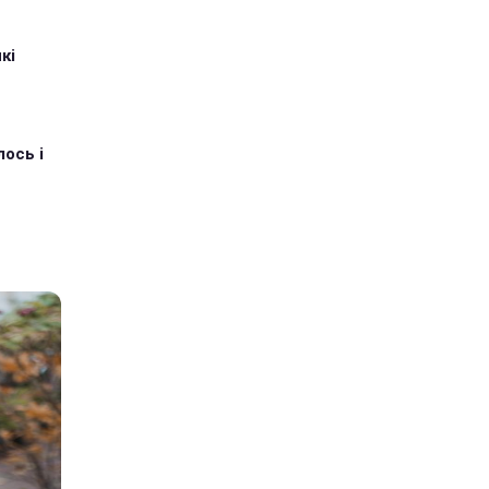
кі
ось і