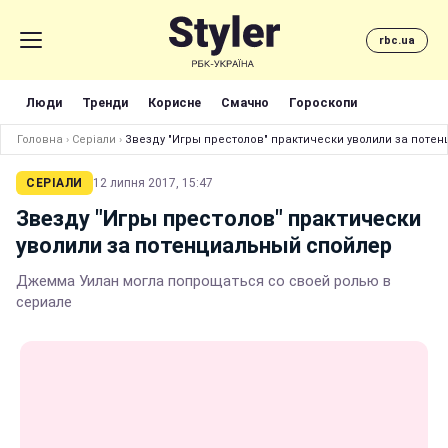
rbc.ua
Люди
Тренди
Корисне
Смачно
Гороскопи
Головна
›
Серіали
›
Звезду "Игры престолов" практически уволили за поте
СЕРІАЛИ
12 липня 2017, 15:47
Звезду "Игры престолов" практически
уволили за потенциальный спойлер
Джемма Уилан могла попрощаться со своей ролью в
сериале