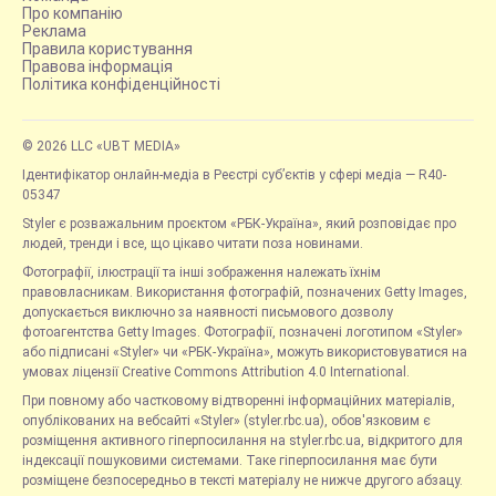
Про компанію
Реклама
Правила користування
Правова інформація
Політика конфіденційності
© 2026 LLC «UBT MEDIA»
Ідентифікатор онлайн-медіа в Реєстрі суб’єктів у сфері медіа — R40-
05347
Styler є розважальним проєктом «РБК-Україна», який розповідає про
людей, тренди і все, що цікаво читати поза новинами.
Фотографії, ілюстрації та інші зображення належать їхнім
правовласникам. Використання фотографій, позначених Getty Images,
допускається виключно за наявності письмового дозволу
фотоагентства Getty Images. Фотографії, позначені логотипом «Styler»
або підписані «Styler» чи «РБК-Україна», можуть використовуватися на
умовах ліцензії Creative Commons Attribution 4.0 International.
При повному або частковому відтворенні інформаційних матеріалів,
опублікованих на вебсайті «Styler» (styler.rbc.ua), обов'язковим є
розміщення активного гіперпосилання на styler.rbc.ua, відкритого для
індексації пошуковими системами. Таке гіперпосилання має бути
розміщене безпосередньо в тексті матеріалу не нижче другого абзацу.