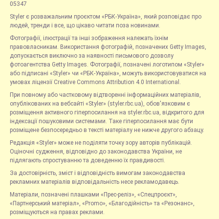
05347
Styler є розважальним проєктом «РБК-Україна», який розповідає про
людей, тренди і все, що цікаво читати поза новинами.
Фотографії, ілюстрації та інші зображення належать їхнім
правовласникам. Використання фотографій, позначених Getty Images,
допускається виключно за наявності письмового дозволу
фотоагентства Getty Images. Фотографії, позначені логотипом «Styler»
або підписані «Styler» чи «РБК-Україна», можуть використовуватися на
умовах ліцензії Creative Commons Attribution 4.0 International.
При повному або частковому відтворенні інформаційних матеріалів,
опублікованих на вебсайті «Styler» (styler.rbc.ua), обов'язковим є
розміщення активного гіперпосилання на styler.rbc.ua, відкритого для
індексації пошуковими системами. Таке гіперпосилання має бути
розміщене безпосередньо в тексті матеріалу не нижче другого абзацу.
Редакція «Styler» може не поділяти точку зору авторів публікацій.
Оціночні судження, відповідно до законодавства України, не
підлягають спростуванню та доведенню їх правдивості.
За достовірність, зміст і відповідність вимогам законодавства
рекламних матеріалів відповідальність несе рекламодавець.
Матеріали, позначені плашками «Прес-реліз», «Спецпроєкт»,
«Партнерський матеріал», «Promo», «Благодійність» та «Резонанс»,
розміщуються на правах реклами.