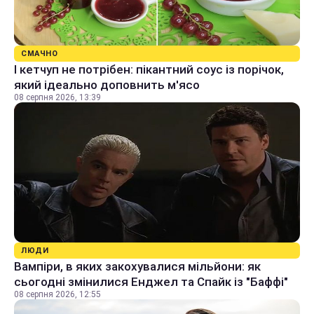
СМАЧНО
І кетчуп не потрібен: пікантний соус із порічок,
який ідеально доповнить м'ясо
08 серпня 2026, 13:39
ЛЮДИ
Вампіри, в яких закохувалися мільйони: як
сьогодні змінилися Енджел та Спайк із "Баффі"
08 серпня 2026, 12:55