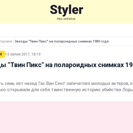
Серіали
›
Звезды "Твин Пикс" на полароидных снимках 1989 года
И
13 липня 2017, 18:10
ы "Твин Пикс" на полароидных снимках 1
ь семь лет назад Гас Ван Сент запечатлел молодых актеров, 
ько открывали для себя таинственную историю убийства Лор