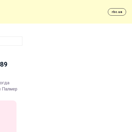
rbc.ua
989
когда
ы Палмер