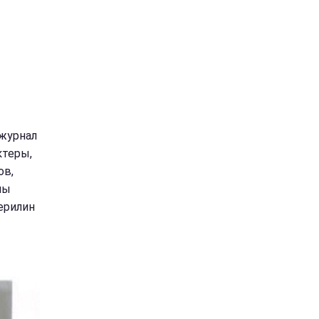
 журнал
ктеры,
ов,
мы
ерилин