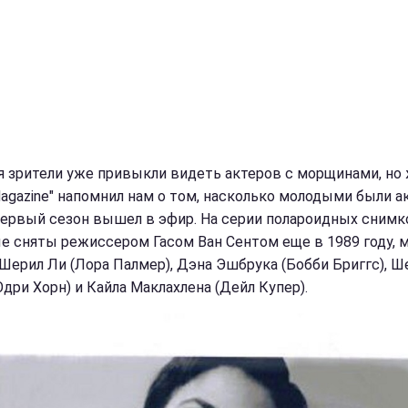
я зрители уже привыкли видеть актеров с морщинами, но
 Magazine" напомнил нам о том, насколько молодыми были а
первый сезон вышел в эфир. На серии полароидных снимк
е сняты режиссером Гасом Ван Сентом еще в 1989 году, 
Шерил Ли (Лора Палмер), Дэна Эшбрука (Бобби Бриггс), Ш
Одри Хорн) и Кайла Маклахлена (Дейл Купер).