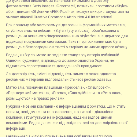
допускається виключно за наявності письмового дозволу
фотоагентства Getty Images. Фотографії, позначені логотипом «Styler»
або підписані «Styler» чи «РБК-Україна», можуть використовуватися на
умовах ліцензії Creative Commons Attribution 4.0 International.
При повному або частковому відтворенні інформаційних матеріалів,
опублікованих на вебсайті «Styler» (styler.rbc.ua), обов'язковим є
розміщення активного гіперпосилання на styler.rbc.ua, відкритого для
індексації пошуковими системами. Таке гіперпосилання має бути
розміщене безпосередньо в тексті матеріалу не нижче другого абзацу.
Редакція «Styler» може не поділяти точку зору авторів публікацій.
Оціночні судження, відповідно до законодавства України, не
підлягають спростуванню та доведенню їх правдивості.
За достовірність, зміст і відповідність вимогам законодавства
рекламних матеріалів відповідальність несе рекламодавець.
Матеріали, позначені плашками «Прес-реліз», «Спецпроєкт»,
«Партнерський матеріал», «Promo», «Благодійність» та «Резонанс»,
розміщуються на правах реклами.
Рубрика «Новини компаній» є інформаційним форматом, що містить
новини, повідомлення та оголошення, пов'язані з діяльністю
компаній, і ґрунтується на інформації, наданій відповідними
компаніями. Редакція не несе відповідальності за достовірність такої
інформації.
Онлайн-медіа «Styler» призначене для осіб віком від 21 року.