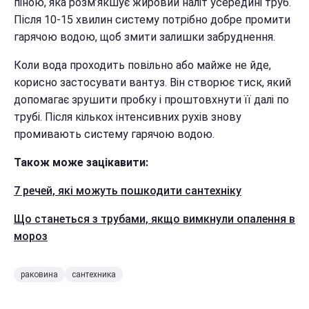
піною, яка розм’якшує жировий наліт усередині труб.
Після 10-15 хвилин систему потрібно добре промити
гарячою водою, щоб змити залишки забруднення.
Коли вода проходить повільно або майже не йде,
корисно застосувати вантуз. Він створює тиск, який
допомагає зрушити пробку і проштовхнути її далі по
трубі. Після кількох інтенсивних рухів знову
промивають систему гарячою водою.
Також може зацікавити:
7 речей, які можуть пошкодити сантехніку
Що станеться з трубами, якщо вимкнули опалення в
мороз
раковина
сантехника