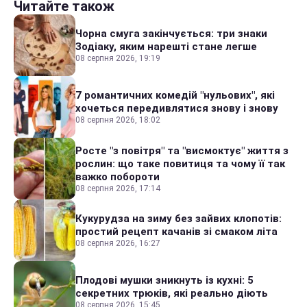
Читайте також
Чорна смуга закінчується: три знаки
Зодіаку, яким нарешті стане легше
08 серпня 2026, 19:19
7 романтичних комедій "нульових", які
хочеться передивлятися знову і знову
08 серпня 2026, 18:02
Росте "з повітря" та "висмоктує" життя з
рослин: що таке повитиця та чому її так
важко побороти
08 серпня 2026, 17:14
Кукурудза на зиму без зайвих клопотів:
простий рецепт качанів зі смаком літа
08 серпня 2026, 16:27
Плодові мушки зникнуть із кухні: 5
секретних трюків, які реально діють
08 серпня 2026, 15:45