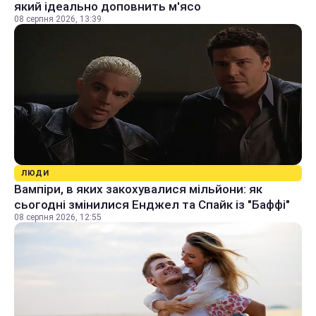
який ідеально доповнить м'ясо
08 серпня 2026, 13:39
ЛЮДИ
Вампіри, в яких закохувалися мільйони: як
сьогодні змінилися Енджел та Спайк із "Баффі"
08 серпня 2026, 12:55