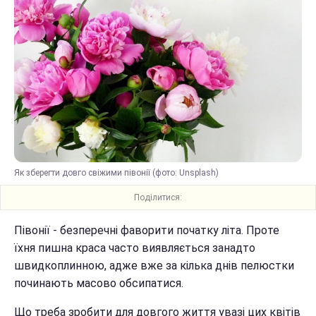
Як зберегти довго свіжими півонії (фото: Unsplash)
Поділитися:
Півонії - безперечні фаворити початку літа. Проте
їхня пишна краса часто виявляється занадто
швидкоплинною, адже вже за кілька днів пелюстки
починають масово обсипатися.
Що треба зробити для довгого життя увазі цих квітів