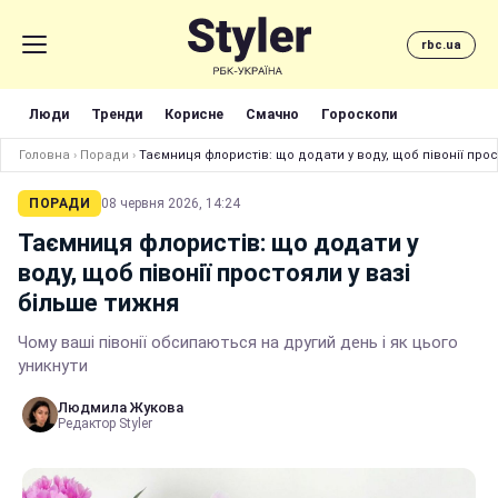
rbc.ua
Люди
Тренди
Корисне
Смачно
Гороскопи
Головна
›
Поради
›
Таємниця флористів: що додати у воду, щоб півонії прос
ПОРАДИ
08 червня 2026, 14:24
Таємниця флористів: що додати у
воду, щоб півонії простояли у вазі
більше тижня
Чому ваші півонії обсипаються на другий день і як цього
уникнути
Людмила Жукова
Редактор Styler