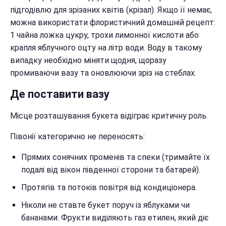
підгодівлю для зрізаних квітів (крізал). Якщо її немає,
можна використати флористичний домашній рецепт:
1 чайна ложка цукру, трохи лимонної кислоти або
крапля яблучного оцту на літр води. Воду в такому
випадку необхідно міняти щодня, щоразу
промиваючи вазу та оновлюючи зріз на стеблах.
Де поставити вазу
Місце розташування букета відіграє критичну роль.
Півонії категорично не переносять:
Прямих сонячних променів та спеки (тримайте їх
подалі від вікон південної сторони та батарей).
Протягів та потоків повітря від кондиціонера.
Ніколи не ставте букет поруч із яблуками чи
бананами. Фрукти виділяють газ етилен, який діє