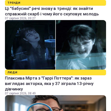
ТРЕНДИ
Ці "бабусині" речі знову в тренді: як знайти
справжній скарб і чому його скуповує молодь
07 серпня 2026, 09:27
ЛЮДИ
Плаксива Мірта з "Гаррі Поттера": як зараз
виглядає акторка, яка у 37 зіграла 13-річну
дівчинку
07 серпня 2026, 08:49