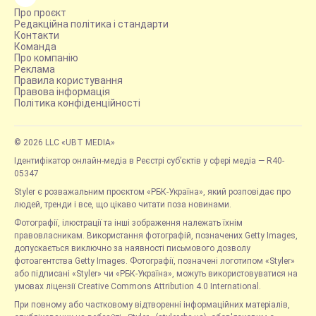
Про проєкт
Редакційна політика і стандарти
Контакти
Команда
Про компанію
Реклама
Правила користування
Правова інформація
Політика конфіденційності
© 2026 LLC «UBT MEDIA»
Ідентифікатор онлайн-медіа в Реєстрі суб’єктів у сфері медіа — R40-
05347
Styler є розважальним проєктом «РБК-Україна», який розповідає про
людей, тренди і все, що цікаво читати поза новинами.
Фотографії, ілюстрації та інші зображення належать їхнім
правовласникам. Використання фотографій, позначених Getty Images,
допускається виключно за наявності письмового дозволу
фотоагентства Getty Images. Фотографії, позначені логотипом «Styler»
або підписані «Styler» чи «РБК-Україна», можуть використовуватися на
умовах ліцензії Creative Commons Attribution 4.0 International.
При повному або частковому відтворенні інформаційних матеріалів,