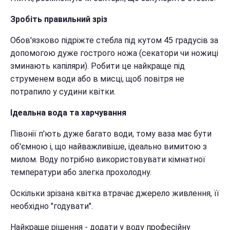
Зробіть правильний зріз
Обов'язково підріжте стебла під кутом 45 градусів за
допомогою дуже гострого ножа (секатори чи ножиці
зминають капіляри). Робити це найкраще під
струменем води або в мисці, щоб повітря не
потрапило у судини квітки.
Ідеальна вода та харчування
Півонії п'ють дуже багато води, тому ваза має бути
об'ємною і, що найважливіше, ідеально вимитою з
милом. Воду потрібно використовувати кімнатної
температури або злегка прохолодну.
Оскільки зрізана квітка втрачає джерело живлення, її
необхідно "годувати".
Найкраще рішення - додати у воду професійну