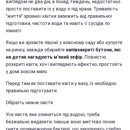
виглядом не два дні, а понад тиждень, недостатньо
просто поставити їх у воду з-під крана. Тривалість
"життя" зрізаної квітки залежить від правильної
підготовки, чистоти води та навіть її сусідів по
кімнаті.
Якщо ви зрізаєте півонії у власному саду або купуєте
на ринку, завжди обирайте
напівзакриті бутони, які
на дотик нагадують м'який зефір.
Повністю
розкриті квіти, хоч і виглядають ефектно, простоять
у домі зовсім мало.
Перед тим як поставити квіти у вазу, їх необхідно
правильно підготувати:
Обірвіть нижнє листя
Усе листя, яке опиниться під водою, треба
безжально видалити. Інакше воно миттєво почне
гнити, розмножуючи бактерії, що закупорять стебло.