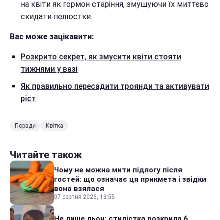
на квіти як гормон старіння, змушуючи їх миттєво
скидати пелюстки.
Вас може зацікавити:
Розкрито секрет, як змусити квіти стояти
тижнями у вазі
Як правильно пересадити троянди та активувати
ріст
Поради
Квітка
Читайте також
Чому не можна мити підлогу після
гостей: що означає ця прикмета і звідки
вона взялася
07 серпня 2026, 13:55
Не лише льон: стилістка розкрила 6