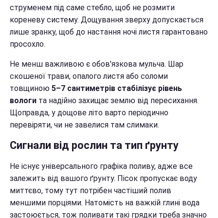
струменем під саме стебло, щоб не розмити
кореневу систему. Дощування зверху допускається
лише зранку, щоб до настання ночі листя гарантовано
просохло.
Не менш важливою є обов'язкова мульча. Шар
скошеної трави, опалого листя або соломи
товщиною
5–7 сантиметрів стабілізує рівень
вологи
та надійно захищає землю від пересихання.
Щоправда, у дощове літо варто періодично
перевіряти, чи не завелися там слимаки.
Сигнали від рослин та тип ґрунту
Не існує універсального графіка поливу, адже все
залежить від вашого ґрунту. Пісок пропускає воду
миттєво, тому тут потрібен частіший полив
меншими порціями. Натомість на важкій глині вода
застоюється, тож поливати такі грядки треба значно