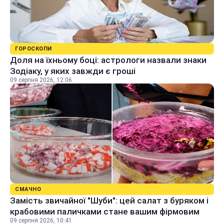
ГОРОСКОПИ
Доля на їхньому боці: астрологи назвали знаки
Зодіаку, у яких завжди є гроші
09 серпня 2026, 12:06
СМАЧНО
Замість звичайної "Шуби": цей салат з буряком і
крабовими паличками стане вашим фірмовим
09 серпня 2026, 10:41