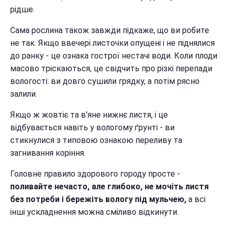
рідше.
Сама рослина також завжди підкаже, що ви робите
не так. Якщо ввечері листочки опущені і не піднялися
до ранку - це ознака гострої нестачі води. Коли плоди
масово тріскаються, це свідчить про різкі перепади
вологості: ви довго сушили грядку, а потім рясно
залили.
Якщо ж жовтіє та в'яне нижнє листя, і це
відбувається навіть у вологому ґрунті - ви
стикнулися з типовою ознакою переливу та
загнивання коріння.
Головне правило здорового городу просте -
поливайте нечасто, але глибоко, не мочіть листя
без потреби і бережіть вологу під мульчею,
а всі
інші ускладнення можна сміливо відкинути.