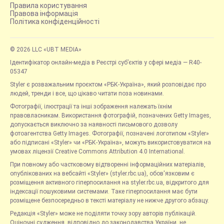
Правила користування
Правова інформація
Політика конфіденційності
© 2026 LLC «UBT MEDIA»
Ідентифікатор онлайн-медіа в Реєстрі суб’єктів у сфері медіа — R40-
05347
Styler є розважальним проєктом «РБК-Україна», який розповідає про
людей, тренди і все, що цікаво читати поза новинами.
Фотографії, ілюстрації та інші зображення належать їхнім
правовласникам. Використання фотографій, позначених Getty Images,
допускається виключно за наявності письмового дозволу
фотоагентства Getty Images. Фотографії, позначені логотипом «Styler»
або підписані «Styler» чи «РБК-Україна», можуть використовуватися на
умовах ліцензії Creative Commons Attribution 4.0 International.
При повному або частковому відтворенні інформаційних матеріалів,
опублікованих на вебсайті «Styler» (styler.rbc.ua), обов'язковим є
розміщення активного гіперпосилання на styler.rbc.ua, відкритого для
індексації пошуковими системами. Таке гіперпосилання має бути
розміщене безпосередньо в тексті матеріалу не нижче другого абзацу.
Редакція «Styler» може не поділяти точку зору авторів публікацій.
Оціночні судження, відповідно до законодавства України, не