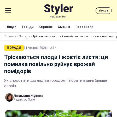
rbc.ua
Люди
Тренди
Корисне
Смачно
Гороскопи
Головна
›
Поради
›
Тріскаються плоди і жовтіє листя: ця помилка повільно
ПОРАДИ
11 червня 2026, 12:14
Тріскаються плоди і жовтіє листя: ця
помилка повільно руйнує врожай
помідорів
Як спростити догляд за городом і зібрати вдвічі більше
овочів
Людмила Жукова
Редактор Styler