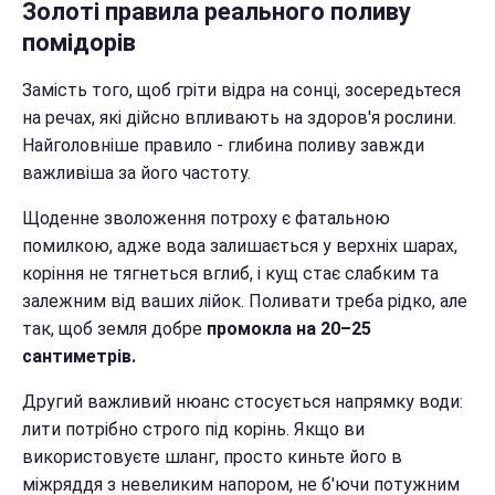
Золоті правила реального поливу
помідорів
Замість того, щоб гріти відра на сонці, зосередьтеся
на речах, які дійсно впливають на здоров'я рослини.
Найголовніше правило - глибина поливу завжди
важливіша за його частоту.
Щоденне зволоження потроху є фатальною
помилкою, адже вода залишається у верхніх шарах,
коріння не тягнеться вглиб, і кущ стає слабким та
залежним від ваших лійок. Поливати треба рідко, але
так, щоб земля добре
промокла на 20–25
сантиметрів.
Другий важливий нюанс стосується напрямку води:
лити потрібно строго під корінь. Якщо ви
використовуєте шланг, просто киньте його в
міжряддя з невеликим напором, не б'ючи потужним