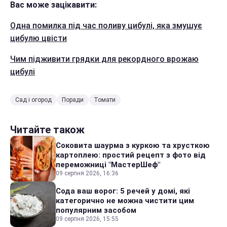
Вас може зацікавити:
Одна помилка під час поливу цибулі, яка змушує
цибулю цвісти
Чим підживити грядки для рекордного врожаю
цибулі
Сад і огород
Поради
Томати
Читайте також
Соковита шаурма з куркою та хрусткою
картоплею: простий рецепт з фото від
переможниці "МастерШеф"
09 серпня 2026, 16:36
Сода ваш ворог: 5 речей у домі, які
категорично не можна чистити цим
популярним засобом
09 серпня 2026, 15:55