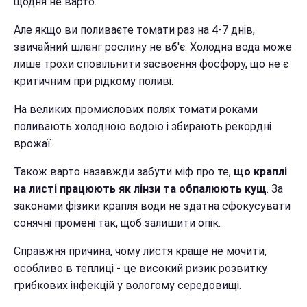
щодня не варто.
Але якщо ви поливаєте томати раз на 4-7 днів,
звичайний шланг рослину не вб'є. Холодна вода може
лише трохи сповільнити засвоєння фосфору, що не є
критичним при рідкому поливі.
На великих промислових полях томати роками
поливають холодною водою і збирають рекордні
врожаї.
Також варто назавжди забути міф про те,
що краплі
на листі працюють як лінзи та обпалюють кущ
. За
законами фізики крапля води не здатна сфокусувати
сонячні промені так, щоб залишити опік.
Справжня причина, чому листя краще не мочити,
особливо в теплиці - це високий ризик розвитку
грибкових інфекцій у вологому середовищі.