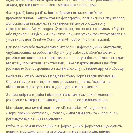
людей, тренди і все, що цікаво читати поза новинами.
Фотографії, ілюстрації та інші зображення належать їхнім
правовласникам. Використання фотографій, позначених Getty Images,
допускається виключно за наявності письмового дозволу
фотоагентства Getty Images. Фотографії, позначені логотипом «Styler»
або підписані «Styler» чи «РБК-Україна», можуть використовуватися на
умовах ліцензії Creative Commons Attribution 4.0 International.
При повному або частковому відтворенні інформаційних матеріалів,
опублікованих на вебсайті «Styler» (styler.rbc.ua), обов'язковим є
розміщення активного гіперпосилання на styler.rbc.ua, відкритого для
індексації пошуковими системами. Таке гіперпосилання має бути
розміщене безпосередньо в тексті матеріалу не нижче другого абзацу.
Редакція «Styler» може не поділяти точку зору авторів публікацій.
Оціночні судження, відповідно до законодавства України, не
підлягають спростуванню та доведенню їх правдивості.
За достовірність, зміст і відповідність вимогам законодавства
рекламних матеріалів відповідальність несе рекламодавець.
Матеріали, позначені плашками «Прес-реліз», «Спецпроєкт»,
«Партнерський матеріал», «Promo», «Благодійність» та «Резонанс»,
розміщуються на правах реклами.
Рубрика «Новини компаній» є інформаційним форматом, що містить
новини, повідомлення та оголошення, пов'язані з діяльністю