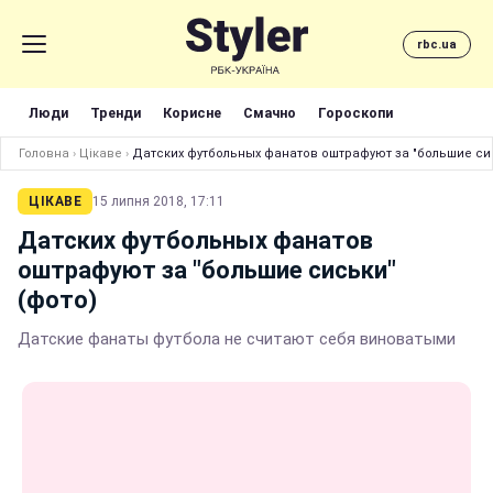
rbc.ua
Люди
Тренди
Корисне
Смачно
Гороскопи
Головна
›
Цікаве
›
Датских футбольных фанатов оштрафуют за "большие сис
ЦІКАВЕ
15 липня 2018, 17:11
Датских футбольных фанатов
оштрафуют за "большие сиськи"
(фото)
Датские фанаты футбола не считают себя виноватыми