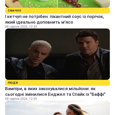
СМАЧНО
І кетчуп не потрібен: пікантний соус із порічок,
який ідеально доповнить м'ясо
08 серпня 2026, 13:39
ЛЮДИ
Вампіри, в яких закохувалися мільйони: як
сьогодні змінилися Енджел та Спайк із "Баффі"
08 серпня 2026, 12:55