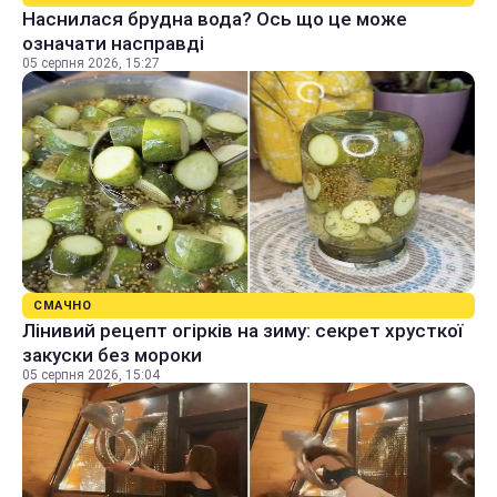
Наснилася брудна вода? Ось що це може
означати насправді
05 серпня 2026, 15:27
СМАЧНО
Лінивий рецепт огірків на зиму: секрет хрусткої
закуски без мороки
05 серпня 2026, 15:04