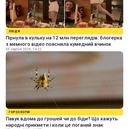
ЛЮДИ
Пірнула в кульку на 12 млн переглядів: блогерка
з мемного відео пояснила кумедний вчинок
05 серпня 2026, 14:22
ГОРОСКОПИ
Павук вдома до грошей чи до біди? Що кажуть
народні прикмети і коли це поганий знак