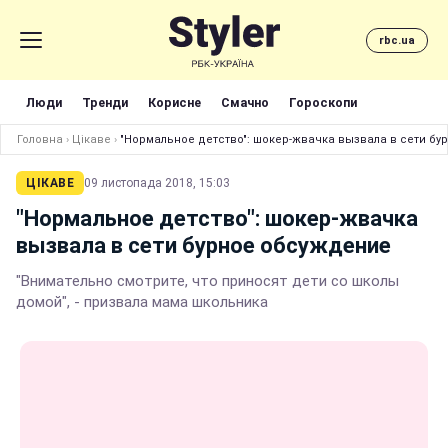
rbc.ua
Люди
Тренди
Корисне
Смачно
Гороскопи
Головна
›
Цікаве
›
"Нормальное детство": шокер-жвачка вызвала в сети б
ЦІКАВЕ
09 листопада 2018, 15:03
"Нормальное детство": шокер-жвачка
вызвала в сети бурное обсуждение
"Внимательно смотрите, что приносят дети со школы
домой", - призвала мама школьника