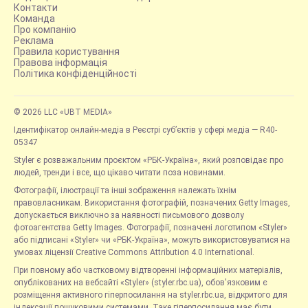
Контакти
Команда
Про компанію
Реклама
Правила користування
Правова інформація
Політика конфіденційності
© 2026 LLC «UBT MEDIA»
Ідентифікатор онлайн-медіа в Реєстрі суб’єктів у сфері медіа — R40-
05347
Styler є розважальним проєктом «РБК-Україна», який розповідає про
людей, тренди і все, що цікаво читати поза новинами.
Фотографії, ілюстрації та інші зображення належать їхнім
правовласникам. Використання фотографій, позначених Getty Images,
допускається виключно за наявності письмового дозволу
фотоагентства Getty Images. Фотографії, позначені логотипом «Styler»
або підписані «Styler» чи «РБК-Україна», можуть використовуватися на
умовах ліцензії Creative Commons Attribution 4.0 International.
При повному або частковому відтворенні інформаційних матеріалів,
опублікованих на вебсайті «Styler» (styler.rbc.ua), обов'язковим є
розміщення активного гіперпосилання на styler.rbc.ua, відкритого для
індексації пошуковими системами. Таке гіперпосилання має бути