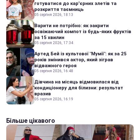
готуватися до кар'єрних злетів та
розкриття таємниць
05 серпня 2026, 18:13
Варити не потрібно: як закрити
освіжаючий компот із будь-яких фруктів
за 15 хвилин
05 серпня 2026, 17:34
Артед Бей із культової "Мумії": як за 25
років змінився актор, який зіграв
відважного героя
05 серпня 2026, 16:48
Дівчина на місяць відмовилася від
кондиціонеру для білизни: результат
вразив
05 серпня 2026, 16:19
Більше цікавого