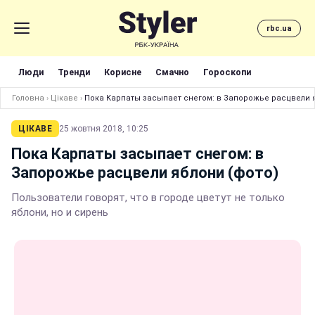
rbc.ua
Люди
Тренди
Корисне
Смачно
Гороскопи
Головна
›
Цікаве
›
Пока Карпаты засыпает снегом: в Запорожье расцвели 
ЦІКАВЕ
25 жовтня 2018, 10:25
Пока Карпаты засыпает снегом: в
Запорожье расцвели яблони (фото)
Пользователи говорят, что в городе цветут не только
яблони, но и сирень