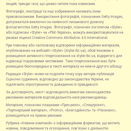
людей, тренди і все, що цікаво читати поза новинами.
Фотографії, ілюстрації та інші зображення належать їхнім
правовласникам. Використання фотографій, позначених Getty Images,
допускається виключно за наявності письмового дозволу
фотоагентства Getty Images. Фотографії, позначені логотипом «Styler»
або підписані «Styler» чи «РБК-Україна», можуть використовуватися на
умовах ліцензії Creative Commons Attribution 4.0 International.
При повному або частковому відтворенні інформаційних матеріалів,
опублікованих на вебсайті «Styler» (styler.rbc.ua), обов'язковим є
розміщення активного гіперпосилання на styler.rbc.ua, відкритого для
індексації пошуковими системами. Таке гіперпосилання має бути
розміщене безпосередньо в тексті матеріалу не нижче другого абзацу.
Редакція «Styler» може не поділяти точку зору авторів публікацій.
Оціночні судження, відповідно до законодавства України, не
підлягають спростуванню та доведенню їх правдивості.
За достовірність, зміст і відповідність вимогам законодавства
рекламних матеріалів відповідальність несе рекламодавець.
Матеріали, позначені плашками «Прес-реліз», «Спецпроєкт»,
«Партнерський матеріал», «Promo», «Благодійність» та «Резонанс»,
розміщуються на правах реклами.
Рубрика «Новини компаній» є інформаційним форматом, що містить
новини, повідомлення та оголошення, пов'язані з діяльністю