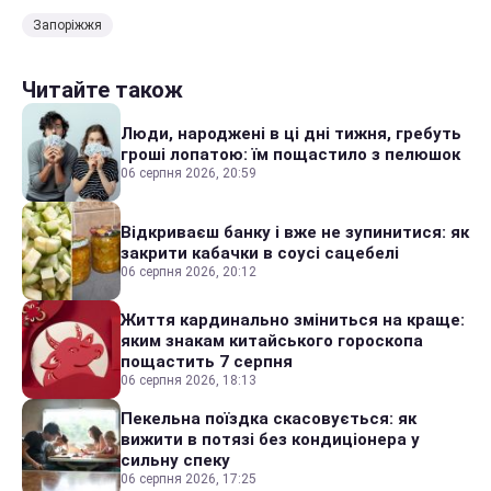
Запоріжжя
Читайте також
Люди, народжені в ці дні тижня, гребуть
гроші лопатою: їм пощастило з пелюшок
06 серпня 2026, 20:59
Відкриваєш банку і вже не зупинитися: як
закрити кабачки в соусі сацебелі
06 серпня 2026, 20:12
Життя кардинально зміниться на краще:
яким знакам китайського гороскопа
пощастить 7 серпня
06 серпня 2026, 18:13
Пекельна поїздка скасовується: як
вижити в потязі без кондиціонера у
сильну спеку
06 серпня 2026, 17:25