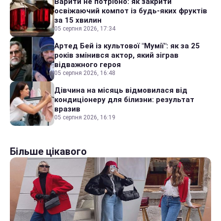
Варити не потрібно: як закрити
освіжаючий компот із будь-яких фруктів
за 15 хвилин
05 серпня 2026, 17:34
Артед Бей із культової "Мумії": як за 25
років змінився актор, який зіграв
відважного героя
05 серпня 2026, 16:48
Дівчина на місяць відмовилася від
кондиціонеру для білизни: результат
вразив
05 серпня 2026, 16:19
Більше цікавого