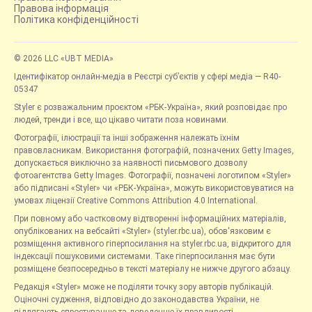
Правова інформація
Політика конфіденційності
© 2026 LLC «UBT MEDIA»
Ідентифікатор онлайн-медіа в Реєстрі суб’єктів у сфері медіа — R40-
05347
Styler є розважальним проєктом «РБК-Україна», який розповідає про
людей, тренди і все, що цікаво читати поза новинами.
Фотографії, ілюстрації та інші зображення належать їхнім
правовласникам. Використання фотографій, позначених Getty Images,
допускається виключно за наявності письмового дозволу
фотоагентства Getty Images. Фотографії, позначені логотипом «Styler»
або підписані «Styler» чи «РБК-Україна», можуть використовуватися на
умовах ліцензії Creative Commons Attribution 4.0 International.
При повному або частковому відтворенні інформаційних матеріалів,
опублікованих на вебсайті «Styler» (styler.rbc.ua), обов'язковим є
розміщення активного гіперпосилання на styler.rbc.ua, відкритого для
індексації пошуковими системами. Таке гіперпосилання має бути
розміщене безпосередньо в тексті матеріалу не нижче другого абзацу.
Редакція «Styler» може не поділяти точку зору авторів публікацій.
Оціночні судження, відповідно до законодавства України, не
підлягають спростуванню та доведенню їх правдивості.