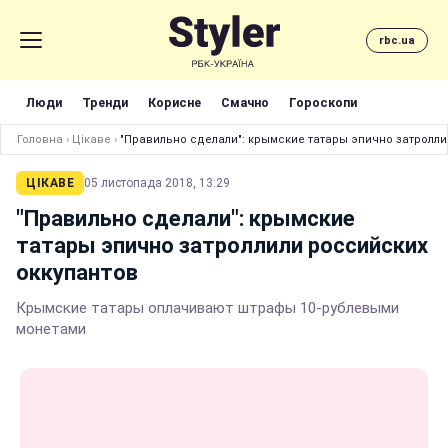
rbc.ua
Люди
Тренди
Корисне
Смачно
Гороскопи
Головна
›
Цікаве
›
"Правильно сделали": крымские татары эпично затролли
ЦІКАВЕ
05 листопада 2018, 13:29
"Правильно сделали": крымские
татары эпично затроллили российских
оккупантов
Крымские татары оплачивают штрафы 10-рублевыми
монетами