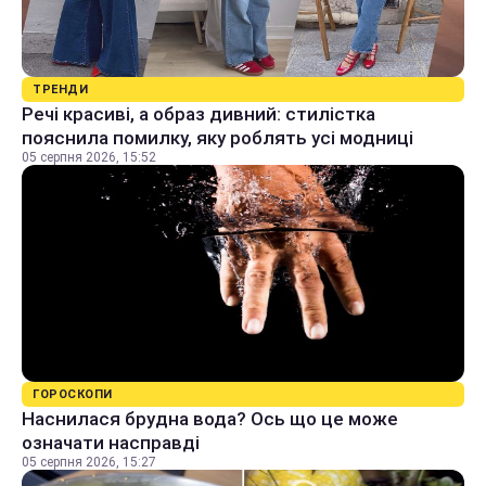
ТРЕНДИ
Речі красиві, а образ дивний: стилістка
пояснила помилку, яку роблять усі модниці
05 серпня 2026, 15:52
ГОРОСКОПИ
Наснилася брудна вода? Ось що це може
означати насправді
05 серпня 2026, 15:27