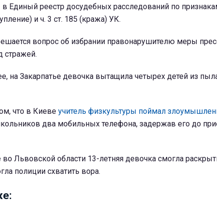
в Единый реестр досудебных расследований по признакам ч
пление) и ч. 3 ст. 185 (кража) УК.
решается вопрос об избрании правонарушителю меры прес
д стражей.
ее, на Закарпатье девочка вытащила четырех детей из пы
ом, что в Киеве
учитель физкультуры поймал злоумышлен
школьников два мобильных телефона, задержав его до при
 во Львовской области 13-летняя девочка смогла раскрыт
гла полиции схватить вора.
е: