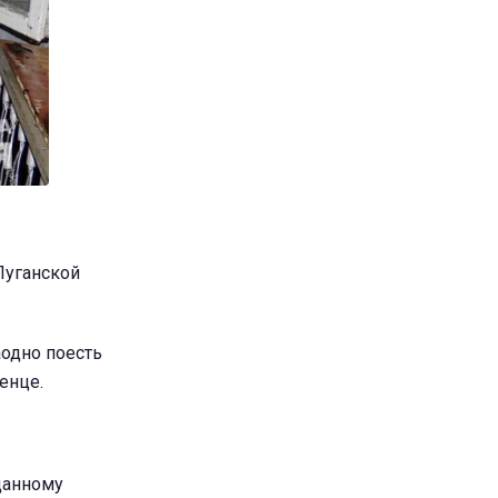
Луганской
аодно поесть
енце.
данному