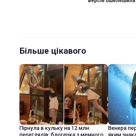
Більше цікавого
Пірнула в кульку на 12 млн
Венера пер
переглядів: блогерка з мемного
яким знак