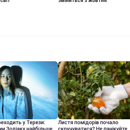
еходить у Терези:
Листя помідорів почало
ам Зодіаку найбільше
скручуватися? Не панікуйте,