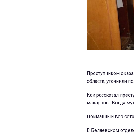
Преступником оказа
области, уточнили п
Как рассказал прест
макароны. Когда муж
Пойманный вор сетов
В Беляевском отделе