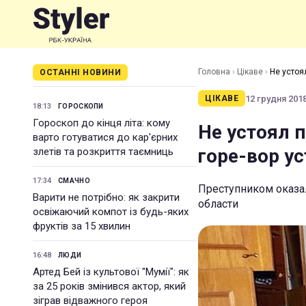
Головна
›
Цікаве
›
Не устоя
ОСТАННІ НОВИНИ
12 грудня 2018
ЦІКАВЕ
18:13
ГОРОСКОПИ
Гороскоп до кінця літа: кому
Не устоял 
варто готуватися до кар'єрних
горе-вор у
злетів та розкриття таємниць
17:34
СМАЧНО
Преступником оказа
Варити не потрібно: як закрити
области
освіжаючий компот із будь-яких
фруктів за 15 хвилин
16:48
ЛЮДИ
Артед Бей із культової "Мумії": як
за 25 років змінився актор, який
зіграв відважного героя