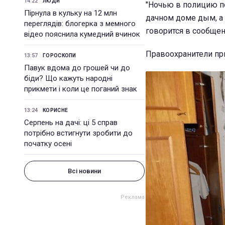
14:22
ЛЮДИ
"Ночью в полицию по
Пірнула в кульку на 12 млн
дачном доме дым, а к
переглядів: блогерка з мемного
говорится в сообщен
відео пояснила кумедний вчинок
Правоохранители при
13:57
ГОРОСКОПИ
Павук вдома до грошей чи до
біди? Що кажуть народні
прикмети і коли це поганий знак
13:24
КОРИСНЕ
Серпень на дачі: ці 5 справ
потрібно встигнути зробити до
початку осені
Всі новини