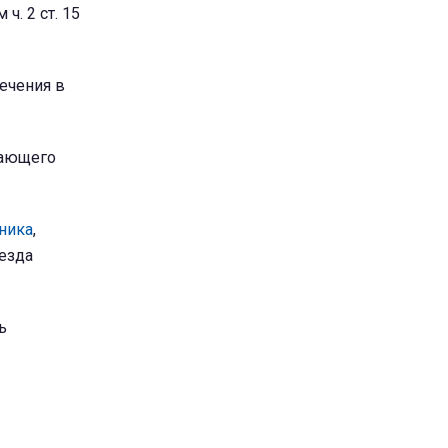
. 2 ст. 15
ечения в
лающего
ника
,
езда
ь