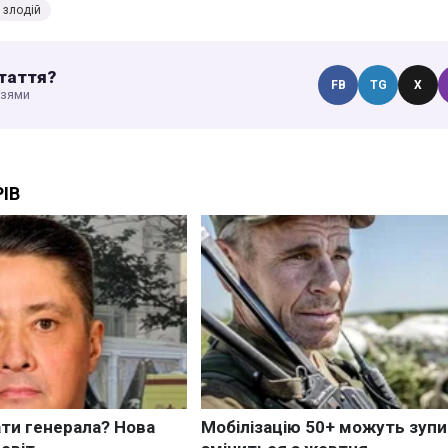
злодій
таття?
FB
TG
X
узями