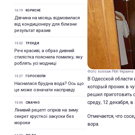
16:19
КОРИСНЕ
Дівчина на місяць відмовилася
від кондиціонеру для білизни:
результат вразив
15:52
ТРЕНДИ
Речі красиві, а образ дивний:
стилістка пояснила помилку, яку
роблять усі модниці
Фото: коллаж РБК-Украина
15:27
ГОРОСКОПИ
В Одесской области
Наснилася брудна вода? Ось що
который проник в чу
це може означати насправді
решил приготовить с
среду, 12 декабря, в
15:04
СМАЧНО
Лінивий рецепт огірків на зиму:
Отмечается, что сос
секрет хрусткої закуски без
мороки
вора.