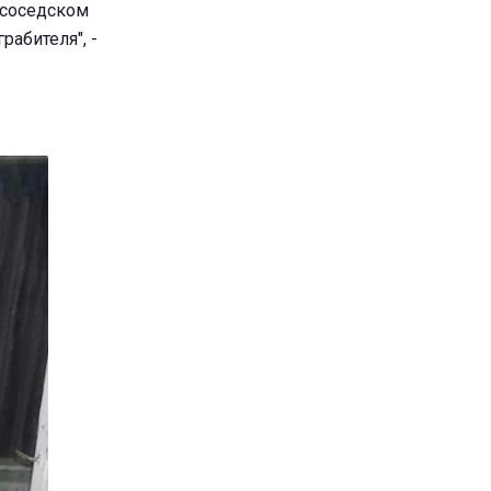
 соседском
рабителя", -