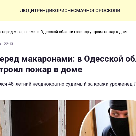
ЛЮДИ
ТРЕНДИ
КОРИСНЕ
СМАЧНО
ГОРОСКОПИ
л перед макаронами: в Одесской области горе-вор устроил пожар в доме
 · 22:13
перед макаронами: в Одесской о
строил пожар в доме
лся 48-летний неоднократно судимый за кражи уроженец 