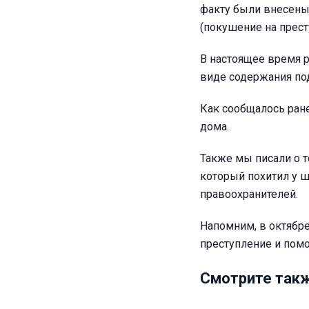
факту были внесены 
(покушение на престу
В настоящее время 
виде содержания по
Как сообщалось ран
дома.
Также мы писали о т
который похитил у 
правоохранителей.
Напомним, в октябре
преступление и помо
Смотрите такж