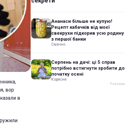
секрети
Ананаси більше не купую!
Рецепт кабачків від моєї
свекрухи підкорив усю родину
з першої банки
Смачно
Серпень на дачі: ці 5 справ
потрібно встигнути зробити до
початку осені
Корисне
енника,
я, вор
сказали в
аружили