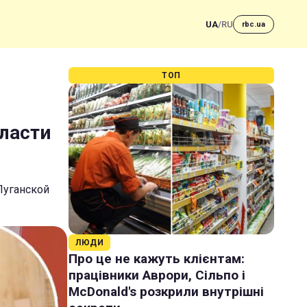
UA
/
RU
rbc.ua
ТОП
бласти
Луганской
ЛЮДИ
Про це не кажуть клієнтам:
працівники Аврори, Сільпо і
McDonald's розкрили внутрішні