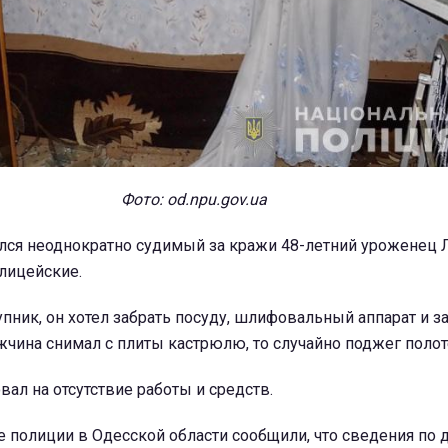
Фото: od.npu.gov.ua
лся неоднократно судимый за кражи 48-летний уроженец 
олицейские.
упник, он хотел забрать посуду, шлифовальный аппарат и з
чина снимал с плиты кастрюлю, то случайно поджег полот
ал на отсутствие работы и средств.
 полиции в Одесской области сообщили, что сведения по 