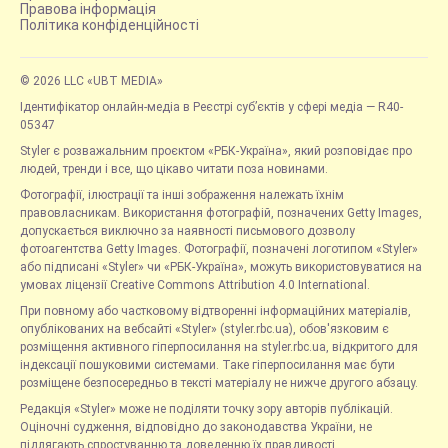
Правова інформація
Політика конфіденційності
© 2026 LLC «UBT MEDIA»
Ідентифікатор онлайн-медіа в Реєстрі суб’єктів у сфері медіа — R40-
05347
Styler є розважальним проєктом «РБК-Україна», який розповідає про
людей, тренди і все, що цікаво читати поза новинами.
Фотографії, ілюстрації та інші зображення належать їхнім
правовласникам. Використання фотографій, позначених Getty Images,
допускається виключно за наявності письмового дозволу
фотоагентства Getty Images. Фотографії, позначені логотипом «Styler»
або підписані «Styler» чи «РБК-Україна», можуть використовуватися на
умовах ліцензії Creative Commons Attribution 4.0 International.
При повному або частковому відтворенні інформаційних матеріалів,
опублікованих на вебсайті «Styler» (styler.rbc.ua), обов'язковим є
розміщення активного гіперпосилання на styler.rbc.ua, відкритого для
індексації пошуковими системами. Таке гіперпосилання має бути
розміщене безпосередньо в тексті матеріалу не нижче другого абзацу.
Редакція «Styler» може не поділяти точку зору авторів публікацій.
Оціночні судження, відповідно до законодавства України, не
підлягають спростуванню та доведенню їх правдивості.