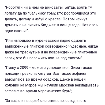
"Роботяги ни в чем не виноваты. Бл*дь, взять ту
лопату да по *бальнику тому, кто роспорядился это
делать, догану и на*уй с кресла! Потом начнут
думать, а не пилить бюджет в конце года! Нет слов,
одни слюни!";
"Или например в куреневском парке сдирать
выложенные плиткой совершенно чудесные, нигде
даже не треснутые и не поврежденные плиточные
аллеи, что бы положить новые под снегом";
"Пишу с 2099 - можете успокоиться. Зима также
приходит резко из-за угла. Все также асфальт
высыпают во время осадков. Даже в нашей
колонии на Марсе мы научили марсиан накладывать
асфальт во время марсианских бурь";
"За асфальт вчера было оплачено, сегодня его