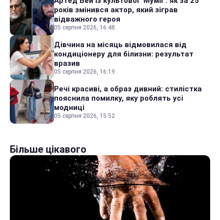
Артед Бей із культової "Мумії": як за 25
років змінився актор, який зіграв
відважного героя
05 серпня 2026, 16:48
Дівчина на місяць відмовилася від
кондиціонеру для білизни: результат
вразив
05 серпня 2026, 16:19
Речі красиві, а образ дивний: стилістка
пояснила помилку, яку роблять усі
модниці
05 серпня 2026, 15:52
Більше цікавого