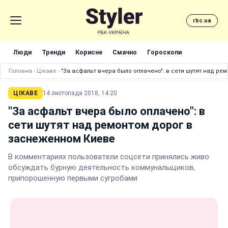
rbc.ua
Люди
Тренди
Корисне
Смачно
Гороскопи
Головна
›
Цікаве
›
"За асфальт вчера было оплачено": в сети шутят над р
ЦІКАВЕ
14 листопада 2018, 14:20
"За асфальт вчера было оплачено": в
сети шутят над ремонтом дорог в
заснеженном Киеве
В комментариях пользователи соцсети принялись живо
обсуждать бурную деятельность коммунальщиков,
припорошенную первыми сугробами