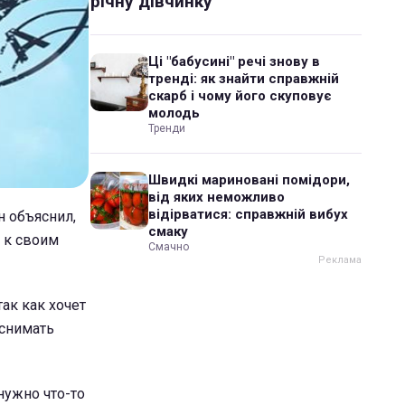
річну дівчинку
Ці "бабусині" речі знову в
тренді: як знайти справжній
скарб і чому його скуповує
молодь
Тренди
Швидкі мариновані помідори,
від яких неможливо
відірватися: справжній вибух
н объяснил,
смаку
 к своим
Смачно
ак как хочет
 снимать
нужно что-то