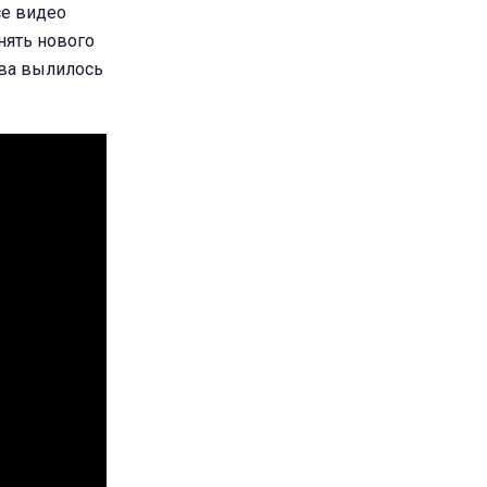
се видео
нять нового
ива вылилось