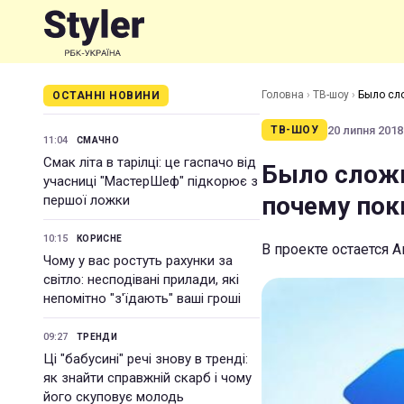
Головна
›
ТВ-шоу
›
Было сло
ОСТАННІ НОВИНИ
20 липня 2018 
ТВ-ШОУ
11:04
СМАЧНО
Смак літа в тарілці: це гаспачо від
Было сложн
учасниці "МастерШеф" підкорює з
почему пок
першої ложки
10:15
КОРИСНЕ
В проекте остается 
Чому у вас ростуть рахунки за
світло: несподівані прилади, які
непомітно "з'їдають" ваші гроші
09:27
ТРЕНДИ
Ці "бабусині" речі знову в тренді:
як знайти справжній скарб і чому
його скуповує молодь