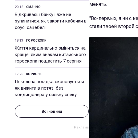
менять.
20:12
СМАЧНО
Відкриваєш банку і вже не
"Во-первых, я ни с 
зупинитися: як закрити кабачки в
стали твоей второй 
соусі сацебелі
18:13
ГОРОСКОПИ
Життя кардинально зміниться на
краще: яким знакам китайського
гороскопа пощастить 7 серпня
17:25
КОРИСНЕ
Пекельна поїздка скасовується:
як вижити в потязі без
кондиціонера у сильну спеку
Всі новини