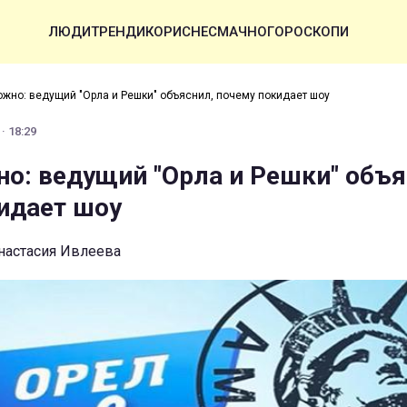
ЛЮДИ
ТРЕНДИ
КОРИСНЕ
СМАЧНО
ГОРОСКОПИ
жно: ведущий "Орла и Решки" объяснил, почему покидает шоу
· 18:29
о: ведущий "Орла и Решки" объя
идает шоу
Анастасия Ивлеева