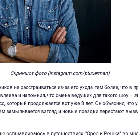
Скриншот фото (instagram.com/ptuxerman)
ков не расстраиваться из-за его ухода, тем более, что в п
Ивлеева и напомнил, что смена ведущих для такого шоу – э
с, который продолжается вот уже 8 лет. Он объяснил, что 
ем замыливается взгляд и новые поездки перестают вызв
я не останавливаюсь в путешествиях. "Орел и Решка" во мн