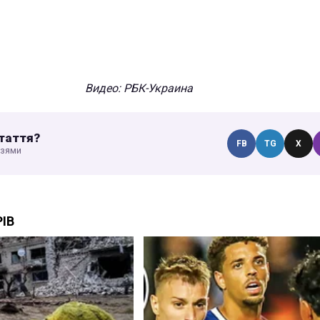
Видео: РБК-Украина
таття?
FB
TG
X
узями