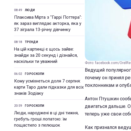
08:49
ЛЮДИ
Плаксива Мірта з "Гаррі Поттера":
як зараз виглядає акторка, яка у
37 зіграла 13-річну дівчинку
08:18
ТРЕНДИ
На цій картинці є щось зайве:
знайди за 20 секунд і дізнайся,
наскільки ти уважний
Фото: facebook.com/OrelR
Ведущий популярного
06:02
ГОРОСКОПИ
почему он принял р
Кому усміхнеться доля 7 серпня:
поклонникам и опуб
карти Таро дали підказки для всіх
знаків Зодіаку
Антон Птушкин сообщ
двигаться дальше. О
20:59
ГОРОСКОПИ
Люди, народжені в ці дні тижня,
теперь уже свои соб
гребуть гроші лопатою: їм
пощастило з пелюшок
Как признался ведущи