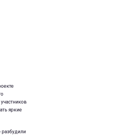
роекте
то
у участников
ать яркие
е разбудили