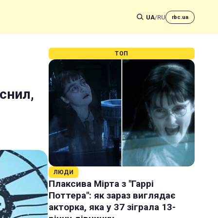
UA
/
RU
rbc.ua
ТОП
снил,
ЛЮДИ
Плаксива Мірта з "Гаррі
Поттера": як зараз виглядає
акторка, яка у 37 зіграла 13-