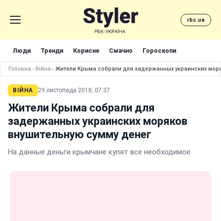
rbc.ua
Люди
Тренди
Корисне
Смачно
Гороскопи
Головна
›
Війна
›
Жители Крыма собрали для задержанных украинских мор
ВІЙНА
29 листопада 2018, 07:37
Жители Крыма собрали для
задержанных украинских моряков
внушительную сумму денег
На данные деньги крымчане купят все необходимое