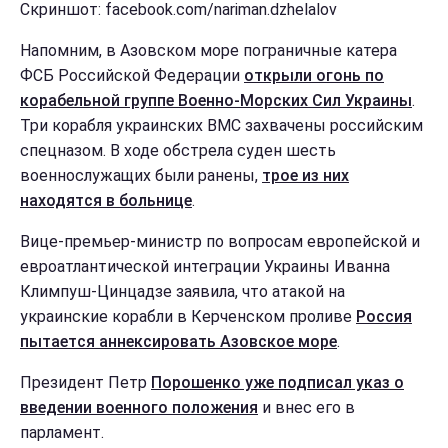
Скриншот: facebook.com/nariman.dzhelalov
Напомним, в Азовском море пограничные катера
ФСБ Российской Федерации
открыли огонь по
корабельной группе Военно-Морских Сил Украины
.
Три корабля украинских ВМС захвачены российским
спецназом. В ходе обстрела суден шесть
военнослужащих были ранены,
трое из них
находятся в больнице
.
Вице-премьер-министр по вопросам европейской и
евроатлантической интеграции Украины Иванна
Климпуш-Цинцадзе заявила, что атакой на
украинские корабли в Керченском проливе
Россия
пытается аннексировать Азовское море
.
Президент Петр
Порошенко уже подписал указ о
введении военного положения
и внес его в
парламент.