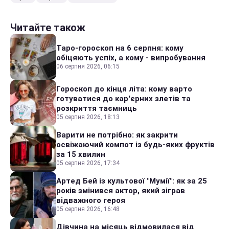
Читайте також
Таро-гороскоп на 6 серпня: кому
обіцяють успіх, а кому - випробування
06 серпня 2026, 06:15
Гороскоп до кінця літа: кому варто
готуватися до кар'єрних злетів та
розкриття таємниць
05 серпня 2026, 18:13
Варити не потрібно: як закрити
освіжаючий компот із будь-яких фруктів
за 15 хвилин
05 серпня 2026, 17:34
Артед Бей із культової "Мумії": як за 25
років змінився актор, який зіграв
відважного героя
05 серпня 2026, 16:48
Дівчина на місяць відмовилася від