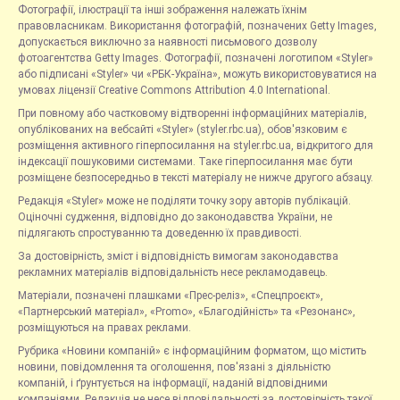
Фотографії, ілюстрації та інші зображення належать їхнім
правовласникам. Використання фотографій, позначених Getty Images,
допускається виключно за наявності письмового дозволу
фотоагентства Getty Images. Фотографії, позначені логотипом «Styler»
або підписані «Styler» чи «РБК-Україна», можуть використовуватися на
умовах ліцензії Creative Commons Attribution 4.0 International.
При повному або частковому відтворенні інформаційних матеріалів,
опублікованих на вебсайті «Styler» (styler.rbc.ua), обов'язковим є
розміщення активного гіперпосилання на styler.rbc.ua, відкритого для
індексації пошуковими системами. Таке гіперпосилання має бути
розміщене безпосередньо в тексті матеріалу не нижче другого абзацу.
Редакція «Styler» може не поділяти точку зору авторів публікацій.
Оціночні судження, відповідно до законодавства України, не
підлягають спростуванню та доведенню їх правдивості.
За достовірність, зміст і відповідність вимогам законодавства
рекламних матеріалів відповідальність несе рекламодавець.
Матеріали, позначені плашками «Прес-реліз», «Спецпроєкт»,
«Партнерський матеріал», «Promo», «Благодійність» та «Резонанс»,
розміщуються на правах реклами.
Рубрика «Новини компаній» є інформаційним форматом, що містить
новини, повідомлення та оголошення, пов'язані з діяльністю
компаній, і ґрунтується на інформації, наданій відповідними
компаніями. Редакція не несе відповідальності за достовірність такої