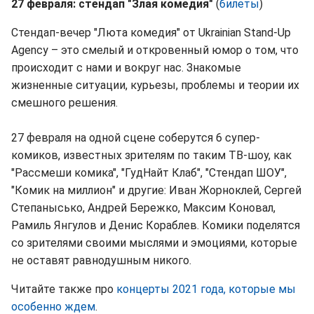
27 февраля:
стендап "Злая комедия"
(
билеты
)
Cтендап-вечер "Люта комедия" от Ukrainian Stand-Up
Agency – это смелый и откровенный юмор о том, что
происходит с нами и вокруг нас. Знакомые
жизненные ситуации, курьезы, проблемы и теории их
смешного решения.
27 февраля на одной сцене соберутся 6 супер-
комиков, известных зрителям по таким ТВ-шоу, как
"Рассмеши комика", "ГудНайт Клаб", "Стендап ШОУ",
"Комик на миллион" и другие: Иван Жорноклей, Сергей
Степанысько, Андрей Бережко, Максим Коновал,
Рамиль Янгулов и Денис Кораблев. Комики поделятся
со зрителями своими мыслями и эмоциями, которые
не оставят равнодушным никого.
Читайте также про
концерты 2021 года, которые мы
особенно ждем
.