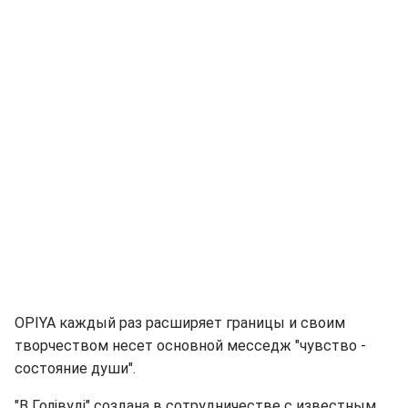
OPIYA каждый раз расширяет границы и своим
творчеством несет основной месседж "чувство -
состояние души".
"В Голівуді" создана в сотрудничестве с известным