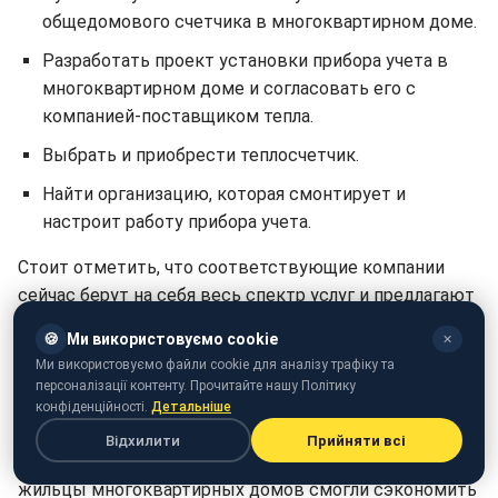
общедомового счетчика в многоквартирном доме.
Разработать проект установки прибора учета в
многоквартирном доме и согласовать его с
компанией-поставщиком тепла.
Выбрать и приобрести теплосчетчик.
Найти организацию, которая смонтирует и
настроит работу прибора учета.
Стоит отметить, что соответствующие компании
сейчас берут на себя весь спектр услуг и предлагают
все – от разработки проекта до монтажа. В такой
🍪
Ми використовуємо cookie
✕
пакет входит еще и регистрация теплосчетчика в
Ми використовуємо файли cookie для аналізу трафіку та
компании, которая предоставляет тепло. Стоимость
персоналізації контенту. Прочитайте нашу Політику
таких услуг зависит от диаметра труб, тепловой
конфіденційності.
Детальніше
нагрузки и других характеристик системы подачи
Відхилити
Прийняти всі
тепла. Как показывает статистика за несколько лет,
жильцы многоквартирных домов смогли сэкономить