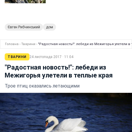
Євген Рибчинський
дом
Головна
›
Тварини
›
"Радостная новость!": лебеди из Межигорья улетели в
ТВАРИНИ
24 листопада 2017 · 11:04
"Радостная новость!": лебеди из
Межигорья улетели в теплые края
Трое птиц оказались летающими