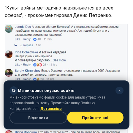
"Культ войны методично навязывается во всех
сферах", - прокомментировал Денис Петренко.
🍪
Ми використовуємо cookie
✕
Ми використовуємо файли cookie для аналізу трафіку та
персоналізації контенту. Прочитайте нашу Політику
конфіденційності.
Детальніше
Відхилити
Прийняти всі