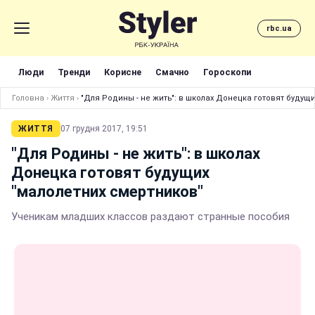
rbc.ua
Люди
Тренди
Корисне
Смачно
Гороскопи
Головна
›
Життя
›
"Для Родины - не жить": в школах Донецка готовят будущ
ЖИТТЯ
07 грудня 2017, 19:51
"Для Родины - не жить": в школах
Донецка готовят будущих
"малолетних смертников"
Ученикам младших классов раздают странные пособия