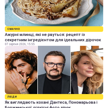
СМАЧНО
Ажурні млинці, які не рвуться: рецепт із
секретним інгредієнтом для ідеальних дірочок
07 серпня 2026, 15:55
ЛЮДИ
Як виглядають кохані Дантеса, Пономарьова і
Боржемської: рідкісні фото зірок