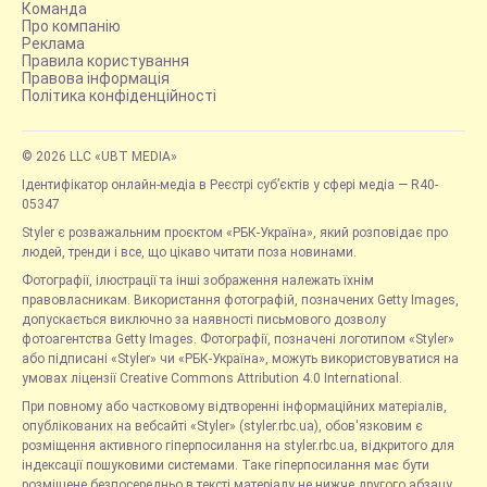
Команда
Про компанію
Реклама
Правила користування
Правова інформація
Політика конфіденційності
© 2026 LLC «UBT MEDIA»
Ідентифікатор онлайн-медіа в Реєстрі суб’єктів у сфері медіа — R40-
05347
Styler є розважальним проєктом «РБК-Україна», який розповідає про
людей, тренди і все, що цікаво читати поза новинами.
Фотографії, ілюстрації та інші зображення належать їхнім
правовласникам. Використання фотографій, позначених Getty Images,
допускається виключно за наявності письмового дозволу
фотоагентства Getty Images. Фотографії, позначені логотипом «Styler»
або підписані «Styler» чи «РБК-Україна», можуть використовуватися на
умовах ліцензії Creative Commons Attribution 4.0 International.
При повному або частковому відтворенні інформаційних матеріалів,
опублікованих на вебсайті «Styler» (styler.rbc.ua), обов'язковим є
розміщення активного гіперпосилання на styler.rbc.ua, відкритого для
індексації пошуковими системами. Таке гіперпосилання має бути
розміщене безпосередньо в тексті матеріалу не нижче другого абзацу.