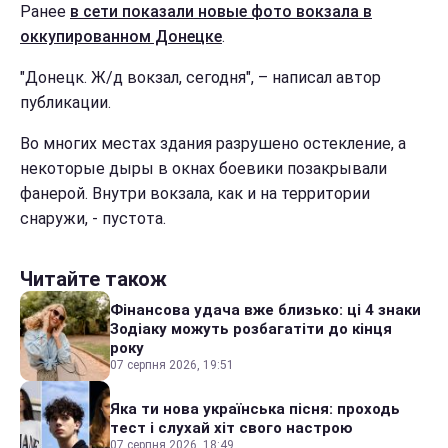
Ранее
в сети показали новые фото вокзала в
оккупированном Донецке
.
"Донецк. Ж/д вокзал, сегодня", – написал автор
публикации.
Во многих местах здания разрушено остекление, а
некоторые дыры в окнах боевики позакрывали
фанерой. Внутри вокзала, как и на территории
снаружи, - пустота.
Читайте також
Фінансова удача вже близько: ці 4 знаки
Зодіаку можуть розбагатіти до кінця
року
07 серпня 2026, 19:51
Яка ти нова українська пісня: проходь
тест і слухай хіт свого настрою
07 серпня 2026, 18:49