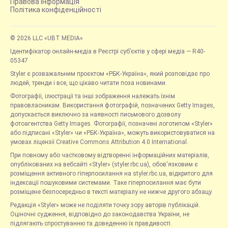
Правова інформація
Політика конфіденційності
© 2026 LLC «UBT MEDIA»
Ідентифікатор онлайн-медіа в Реєстрі суб’єктів у сфері медіа — R40-
05347
Styler є розважальним проєктом «РБК-Україна», який розповідає про
людей, тренди і все, що цікаво читати поза новинами.
Фотографії, ілюстрації та інші зображення належать їхнім
правовласникам. Використання фотографій, позначених Getty Images,
допускається виключно за наявності письмового дозволу
фотоагентства Getty Images. Фотографії, позначені логотипом «Styler»
або підписані «Styler» чи «РБК-Україна», можуть використовуватися на
умовах ліцензії Creative Commons Attribution 4.0 International.
При повному або частковому відтворенні інформаційних матеріалів,
опублікованих на вебсайті «Styler» (styler.rbc.ua), обов'язковим є
розміщення активного гіперпосилання на styler.rbc.ua, відкритого для
індексації пошуковими системами. Таке гіперпосилання має бути
розміщене безпосередньо в тексті матеріалу не нижче другого абзацу.
Редакція «Styler» може не поділяти точку зору авторів публікацій.
Оціночні судження, відповідно до законодавства України, не
підлягають спростуванню та доведенню їх правдивості.