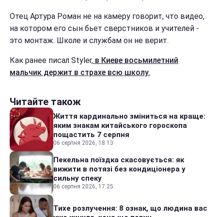
Отец Артура Роман не на камеру говорит, что видео,
на котором его сын бьет сверстников и учителей -
это монтаж. Школе и службам он не верит.
Как ранее писал Styler,
в Киеве восьмилетний
мальчик держит в страхе всю школу.
Читайте також
Життя кардинально зміниться на краще:
яким знакам китайського гороскопа
пощастить 7 серпня
06 серпня 2026, 18:13
Пекельна поїздка скасовується: як
вижити в потязі без кондиціонера у
сильну спеку
06 серпня 2026, 17:25
Тихе розлучення: 8 ознак, що людина вас