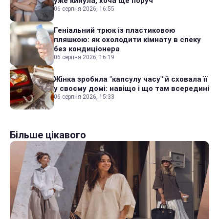
уже кинула, хоча ще поруч
06 серпня 2026, 16:55
Геніальний трюк із пластиковою
пляшкою: як охолодити кімнату в спеку
без кондиціонера
06 серпня 2026, 16:19
Жінка зробила "капсулу часу" й сховала її
у своєму домі: навіщо і що там всередині
06 серпня 2026, 15:33
Більше цікавого