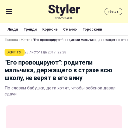
rbc.ua
Люди
Тренди
Корисне
Смачно
Гороскопи
Головна
›
Життя
›
"Его провоцируют": родители мальчика, держащего в страх
ЖИТТЯ
28 листопада 2017, 22:28
"Его провоцируют": родители
мальчика, держащего в страхе всю
школу, не верят в его вину
По словам бабушки, дети хотят, чтобы ребенок давал
сдачи