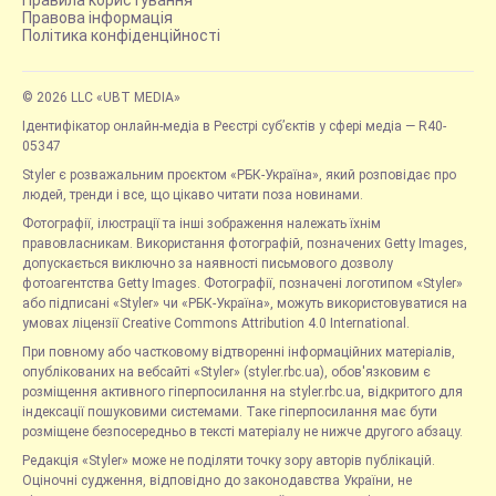
Правила користування
Правова інформація
Політика конфіденційності
© 2026 LLC «UBT MEDIA»
Ідентифікатор онлайн-медіа в Реєстрі суб’єктів у сфері медіа — R40-
05347
Styler є розважальним проєктом «РБК-Україна», який розповідає про
людей, тренди і все, що цікаво читати поза новинами.
Фотографії, ілюстрації та інші зображення належать їхнім
правовласникам. Використання фотографій, позначених Getty Images,
допускається виключно за наявності письмового дозволу
фотоагентства Getty Images. Фотографії, позначені логотипом «Styler»
або підписані «Styler» чи «РБК-Україна», можуть використовуватися на
умовах ліцензії Creative Commons Attribution 4.0 International.
При повному або частковому відтворенні інформаційних матеріалів,
опублікованих на вебсайті «Styler» (styler.rbc.ua), обов'язковим є
розміщення активного гіперпосилання на styler.rbc.ua, відкритого для
індексації пошуковими системами. Таке гіперпосилання має бути
розміщене безпосередньо в тексті матеріалу не нижче другого абзацу.
Редакція «Styler» може не поділяти точку зору авторів публікацій.
Оціночні судження, відповідно до законодавства України, не