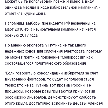
может быть использован позже. Я имею в виду
один-два месяца в ходе избирательной кампании", -
отметила Курнышова.
Напомним, выборы президента РФ назначены на
март 2018-го, а избирательная кампания начнется
осенью 2017 года.
По мнению эксперта, у Путина не так много
надежных ходов для сплочения электората, поэтому
он может пойти на признание "Малороссии" как
состоявшегося политического образования.
"Если говорить о консолидации избирателя за счет
внутренних факторов, то будет использоваться
тезис: кто не за Путина, тот против России. Те
процессы, которые разыгрываются при участии
российских либералов, демонстрируют слабость
этого крыла, достаточно вспомнить дебаты Алексея