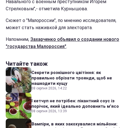
Навального с военным преступником Игорем
Стрелковым",- отметила Курнышова.
Сюжет о "Малороссии", по мнению исследователя,
может стать наживкой для электората.
Напомним,
Захарченко объявил о создании нового
"государства Малороссия"
.
Читайте також
Секрети розкішного цвітіння: як
правильно обрізати троянди, щоб не
нашкодити кущу
08 серпня 2026, 14:22
І кетчуп не потрібен: пікантний соус із
порічок, який ідеально доповнить м'ясо
08 серпня 2026, 13:39
Вампіри, в яких закохувалися мільйони: