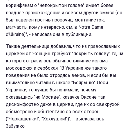
коринфянам о "непокрытой голове" имеет более
позднее происхождение и совсем другой смысл (он
был нацелен против пророчиц-монтанисток,
матчасть, кому интересно, см. в Notre Dame
d'Ukraine)", - написала она в публикации.
Также деятельница добавила, что из православных
церквей от женщин требуют "покрыть голову" те, на
которых отразилось обычное влияние ислама:
московская и сербская. "В Украине же такого
поведения не было отродясь веков, и если бы вы
внимательно читали в школе "Боярыню" Леси
Украинки, то лучше бы понимали, почему
оказавшись "на Москве", казачке Оксане так
дискомфортно даже в церкви, где их со свекрухой
обсмотрено и обштептано со всех сторон
("Черкашенки!", "Хохлушки!")", - высказалась
Забужко.