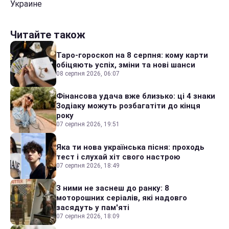
Украине
Читайте також
Таро-гороскоп на 8 серпня: кому карти
обіцяють успіх, зміни та нові шанси
08 серпня 2026, 06:07
Фінансова удача вже близько: ці 4 знаки
Зодіаку можуть розбагатіти до кінця
року
07 серпня 2026, 19:51
Яка ти нова українська пісня: проходь
тест і слухай хіт свого настрою
07 серпня 2026, 18:49
З ними не заснеш до ранку: 8
моторошних серіалів, які надовго
засядуть у пам'яті
07 серпня 2026, 18:09