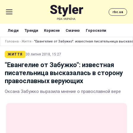
rbc.ua
Люди
Тренди
Корисне
Смачно
Гороскопи
Головна
›
Життя
›
"Евангелие от Забужко": известная писательница выска
ЖИТТЯ
30 липня 2018, 15:27
"Евангелие от Забужко": известная
писательница высказалась в сторону
православных верующих
Оксана Забужко выразила мнение о православной вере