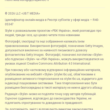
© 2026 LLC «UBT MEDIA»
Ідентифікатор онлайн-медіа в Реєстрі суб’єктів у сфері медіа — R40-
05347
Styler є розважальним проєктом «РБК-Україна», який розповідає про
людей, тренди і все, що цікаво читати поза новинами.
Фотографії, ілюстрації та інші зображення належать їхнім
правовласникам. Використання фотографій, позначених Getty Images,
допускається виключно за наявності письмового дозволу
фотоагентства Getty Images. Фотографії, позначені логотипом «Styler»
або підписані «Styler» чи «РБК-Україна», можуть використовуватися на
умовах ліцензії Creative Commons Attribution 4.0 International.
При повному або частковому відтворенні інформаційних матеріалів,
опублікованих на вебсайті «Styler» (styler.rbc.ua), обов'язковим є
розміщення активного гіперпосилання на styler.rbc.ua, відкритого для
індексації пошуковими системами. Таке гіперпосилання має бути
розміщене безпосередньо в тексті матеріалу не нижче другого абзацу.
Редакція «Styler» може не поділяти точку зору авторів публікацій.
Оціночні судження, відповідно до законодавства України, не
підлягають спростуванню та доведенню їх правдивості.
За достовірність, зміст і відповідність вимогам законодавства