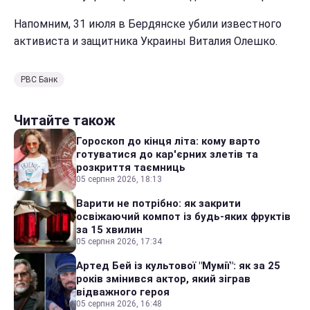
Напомним, 31 июля в Бердянске убили известного
активиста и защитника Украины Виталия Олешко.
РВС Банк
Читайте також
Гороскоп до кінця літа: кому варто
готуватися до кар'єрних злетів та
розкриття таємниць
05 серпня 2026, 18:13
Варити не потрібно: як закрити
освіжаючий компот із будь-яких фруктів
за 15 хвилин
05 серпня 2026, 17:34
Артед Бей із культової "Мумії": як за 25
років змінився актор, який зіграв
відважного героя
05 серпня 2026, 16:48