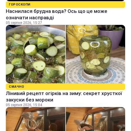
ГОРОСКОПИ
Наснилася брудна вода? Ось що це може
означати насправді
05 серпня 2026, 15:27
СМАЧНО
Лінивий рецепт огірків на зиму: секрет хрусткої
закуски без мороки
05 серпня 2026, 15:04