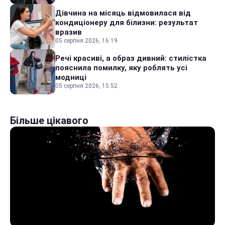
Дівчина на місяць відмовилася від
кондиціонеру для білизни: результат
вразив
05 серпня 2026, 16:19
Речі красиві, а образ дивний: стилістка
пояснила помилку, яку роблять усі
модниці
05 серпня 2026, 15:52
Більше цікавого