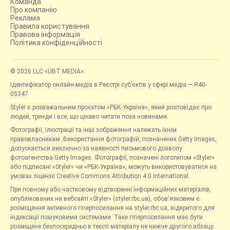
Команда
Про компанію
Реклама
Правила користування
Правова інформація
Політика конфіденційності
© 2026 LLC «UBT MEDIA»
Ідентифікатор онлайн-медіа в Реєстрі суб’єктів у сфері медіа — R40-
05347
Styler є розважальним проєктом «РБК-Україна», який розповідає про
людей, тренди і все, що цікаво читати поза новинами.
Фотографії, ілюстрації та інші зображення належать їхнім
правовласникам. Використання фотографій, позначених Getty Images,
допускається виключно за наявності письмового дозволу
фотоагентства Getty Images. Фотографії, позначені логотипом «Styler»
або підписані «Styler» чи «РБК-Україна», можуть використовуватися на
умовах ліцензії Creative Commons Attribution 4.0 International.
При повному або частковому відтворенні інформаційних матеріалів,
опублікованих на вебсайті «Styler» (styler.rbc.ua), обов'язковим є
розміщення активного гіперпосилання на styler.rbc.ua, відкритого для
індексації пошуковими системами. Таке гіперпосилання має бути
розміщене безпосередньо в тексті матеріалу не нижче другого абзацу.