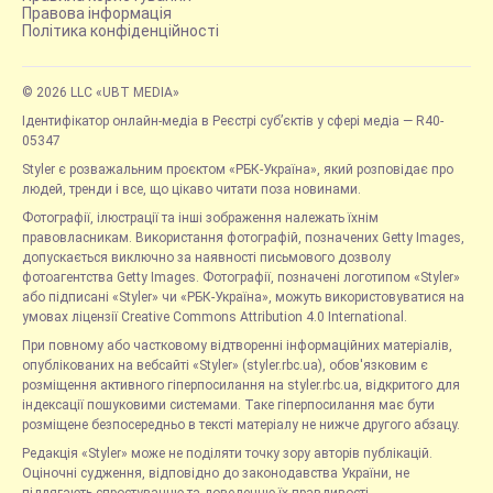
Правова інформація
Політика конфіденційності
© 2026 LLC «UBT MEDIA»
Ідентифікатор онлайн-медіа в Реєстрі суб’єктів у сфері медіа — R40-
05347
Styler є розважальним проєктом «РБК-Україна», який розповідає про
людей, тренди і все, що цікаво читати поза новинами.
Фотографії, ілюстрації та інші зображення належать їхнім
правовласникам. Використання фотографій, позначених Getty Images,
допускається виключно за наявності письмового дозволу
фотоагентства Getty Images. Фотографії, позначені логотипом «Styler»
або підписані «Styler» чи «РБК-Україна», можуть використовуватися на
умовах ліцензії Creative Commons Attribution 4.0 International.
При повному або частковому відтворенні інформаційних матеріалів,
опублікованих на вебсайті «Styler» (styler.rbc.ua), обов'язковим є
розміщення активного гіперпосилання на styler.rbc.ua, відкритого для
індексації пошуковими системами. Таке гіперпосилання має бути
розміщене безпосередньо в тексті матеріалу не нижче другого абзацу.
Редакція «Styler» може не поділяти точку зору авторів публікацій.
Оціночні судження, відповідно до законодавства України, не