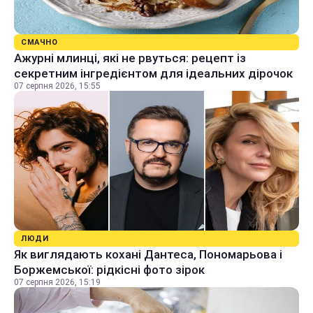
СМАЧНО
Ажурні млинці, які не рвуться: рецепт із
секретним інгредієнтом для ідеальних дірочок
07 серпня 2026, 15:55
ЛЮДИ
Як виглядають кохані Дантеса, Пономарьова і
Боржемської: рідкісні фото зірок
07 серпня 2026, 15:19