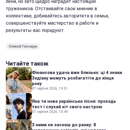
лени, но зато щедро наградит настоящих
тружеников. Отстаивайте свое мнение в
коллективе, добивайтесь авторитета в семье,
совершенствуйте мастерство в работе и
результаты вас порадуют.
Олексій Гончарук
Читайте також
Фінансова удача вже близько: ці 4 знаки
Зодіаку можуть розбагатіти до кінця
року
07 серпня 2026, 19:51
Яка ти нова українська пісня: проходь
тест і слухай хіт свого настрою
07 серпня 2026, 18:49
З ними не заснеш до ранку: 8