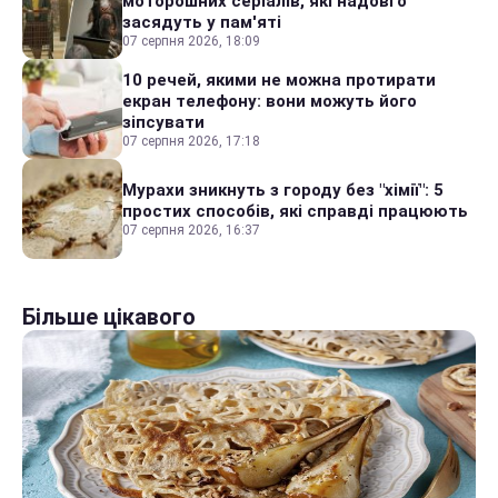
моторошних серіалів, які надовго
засядуть у пам'яті
07 серпня 2026, 18:09
10 речей, якими не можна протирати
екран телефону: вони можуть його
зіпсувати
07 серпня 2026, 17:18
Мурахи зникнуть з городу без "хімії": 5
простих способів, які справді працюють
07 серпня 2026, 16:37
Більше цікавого