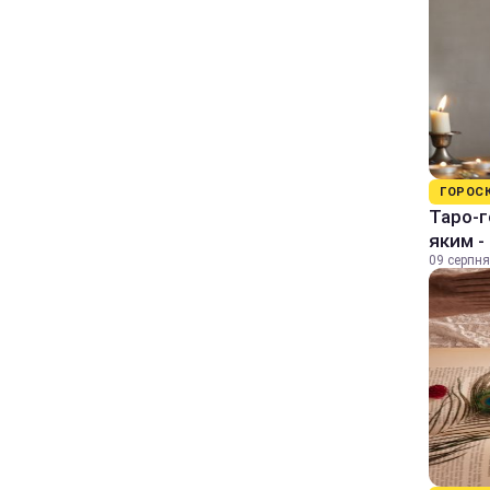
ГОРОС
Таро-г
яким -
09 серпня