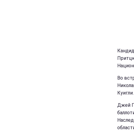
Кандид
Притцк
Национ
Во вст
Никола
Куигли.
Джей П
баллот
Наслед
област