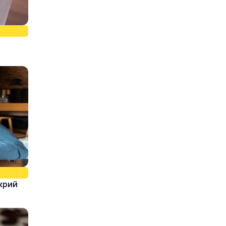
і
крий