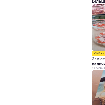
Більш
СМАЧН
Заміст
палич
09 серпня