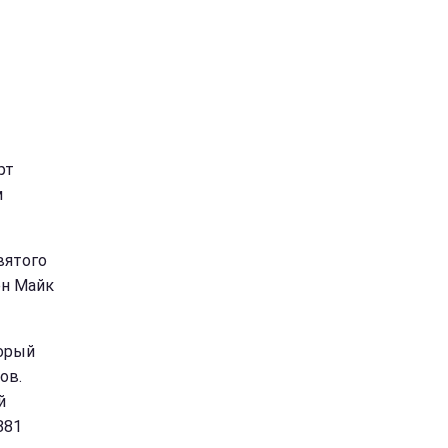
рт
м
вятого
ен Майк
орый
ов.
й
881