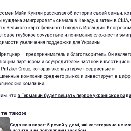
ссмен Майк Куигли рассказал об истории своей семьи, ко
ынуждена эмигрировать сначала в Канаду, а затем в США,
ть Великого картофельного Голода в Ирландии. Конгресс
л свое глубокое сочувствие и понимание сложности эмиг
димости увеличения поддержки для Украины.
ритцкер — предприниматель и благотворитель. Он являет
яющим партнером и соучредителем частной инвестицион
Pritzker Group, которая эксплуатирует сервисные и
ленные компании среднего рынка и инвестирует в циф
огические компании.
им, что
в Германии будет вещать первое украинское ради
йте також
Сода ваш ворог: 5 речей у домі, які категорично не м
чистити цим популярним засобом