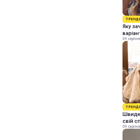
ТРЕНД
Яку за
варіан
09 серпня
ТРЕНД
Швидки
свій с
09 серпня