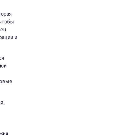
торая
 чтобы
мен
рации и
ся
ной
ровые
о.
ожна