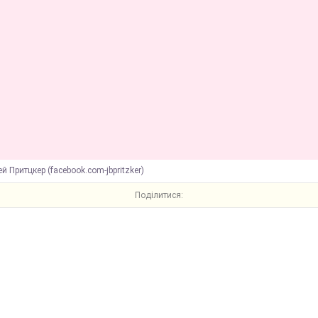
й Притцкер (facebook.com-jbpritzker)
Поділитися: