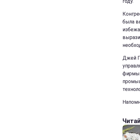
году.
Конгре
была в
избежа
вырази
необхо
Джей П
управл
фирмы 
промыш
технол
Напомн
Чита