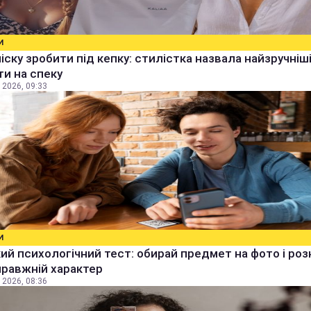
И
чіску зробити під кепку: стилістка назвала найзручніш
ти на спеку
 2026, 09:33
И
й психологічний тест: обирай предмет на фото і роз
правжній характер
 2026, 08:36