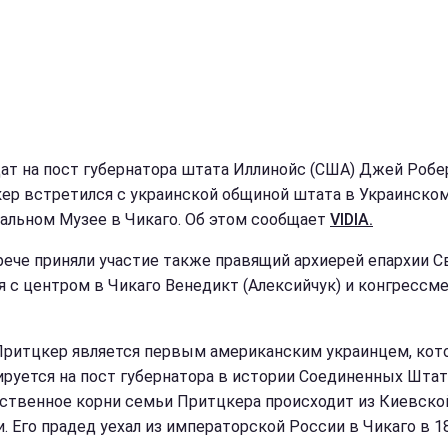
ат на пост губернатора штата Иллинойс (США) Джей Робе
ер встретился с украинской общиной штата в Украинско
альном Музее в Чикаго. Об этом сообщает
VIDIA.
рече приняли участие также правящий архиерей епархии С
я с центром в Чикаго Венедикт (Алексийчук) и конгрессм
ритцкер является первым американским украинцем, кот
ируется на пост губернатора в истории Соединенных Штат
ственное корни семьи Притцкера происходит из Киевско
и. Его прадед уехал из императорской России в Чикаго в 1