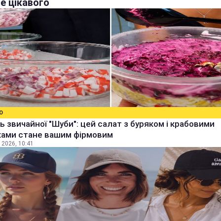
е цікавого
О
ь звичайної "Шуби": цей салат з буряком і крабовими
ками стане вашим фірмовим
 2026, 10:41