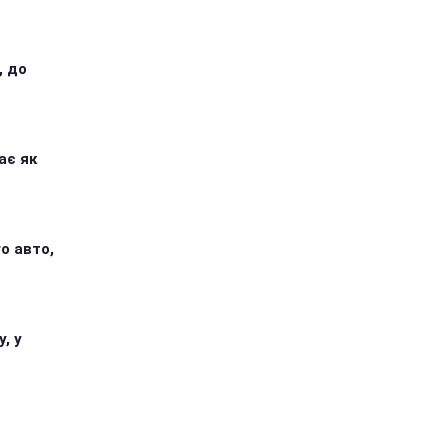
, до
ає як
о авто,
, у