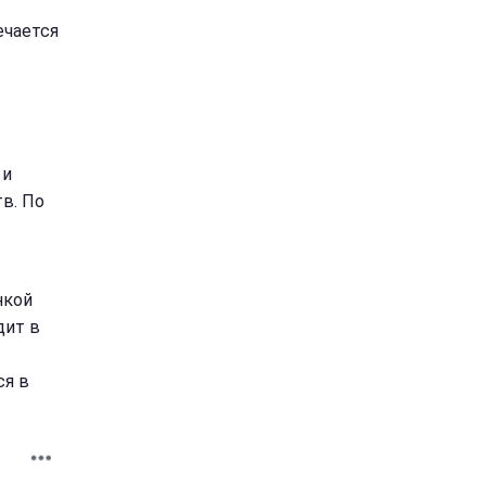
ечается
 и
тв. По
нкой
дит в
ся в