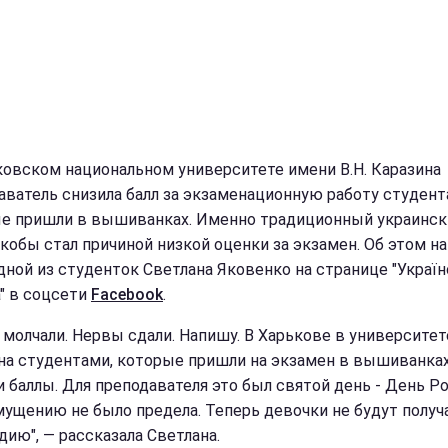
ковском национальном университете имени В.Н. Каразина
аватель снизила балл за экзаменационную работу студент
е пришли в вышиванках. Именно традиционный украинск
якобы стал причиной низкой оценки за экзамен. Об этом н
дной из студенток Светлана Яковенко на странице "Украї
а" в соцсети
Facebook
.
 молчали. Нервы сдали. Напишу. В Харькове в университете
на студентами, которые пришли на экзамен в вышиванках
и баллы. Для преподавателя это был святой день - День Ро
мущению не было предела. Теперь девочки не будут получ
дию", — рассказала Светлана.