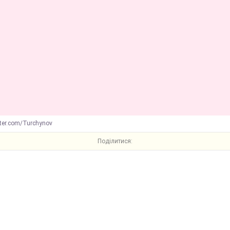
tter.com/Turchynov
Поділитися: