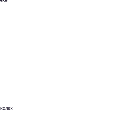
нке.
колах