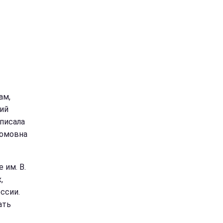
ам,
ий
аписала
номовна
 им. В.
,
ссии.
ать