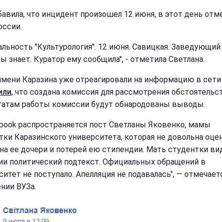
бавила, что инцидент произошел 12 июня, в этот день отм
оссии.
альность "Культурология". 12 июня. Савицкая. Заведующий
ы знает. Куратор ему сообщила", - отметила Светлана.
имени Каразина уже отреагировали на информацию в сети
или
, что создана комиссия для рассмотрения обстоятельс
татам работы комиссии будут обнародованы выводы.
ebook распространяется пост Светланы Яковенко, мамы
тки Каразинского университета, которая не довольна оце
на ее дочери и потерей ею стипендии. Мать студентки ви
ии политический подтекст. Официальных обращений в
ситет не поступало. Апелляция не подавалась", — отмечает
нии ВУЗа.