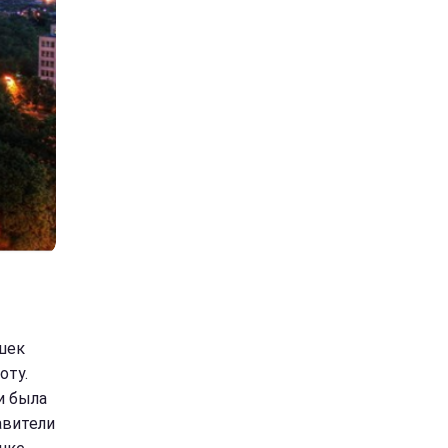
шек
оту.
и была
авители