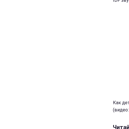
IDF зв
Как де
(видео:
Чита