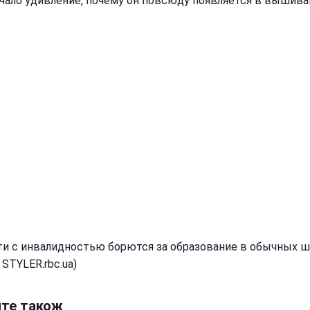
учало удивление, почему он повсюду появляется в вышива
ти с инвалидностью борются за образование в обычных ш
 STYLER.rbc.ua)
йте також