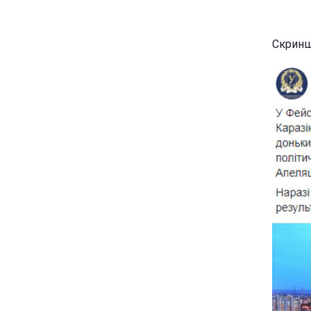
Скринш