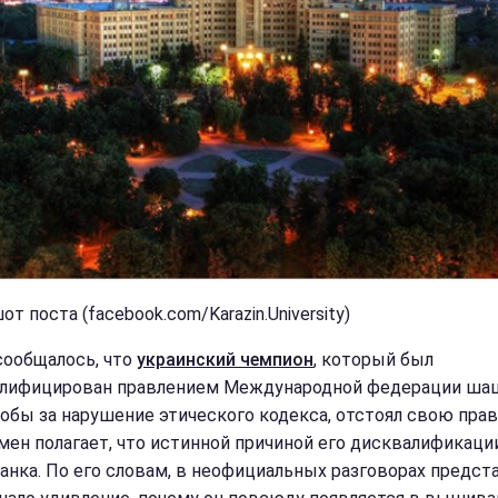
т поста (facebook.com/Karazin.University)
сообщалось, что
украинский чемпион
, который был
лифицирован правлением Международной федерации ша
якобы за нарушение этического кодекса, отстоял свою прав
мен полагает, что истинной причиной его дисквалификаци
нка. По его словам, в неофициальных разговорах предст