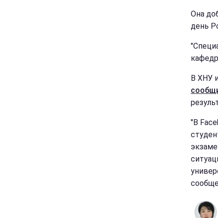
Она до
день Р
"Специ
кафедр
В ХНУ 
сообщ
резуль
"В Fac
студен
экзаме
ситуац
универ
сообще