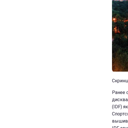
Скриншо
Ранее 
дисква
(IDF) 
Спортс
вышива