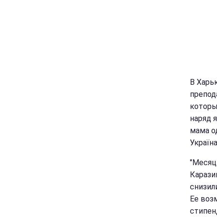
В Харь
препод
которы
наряд 
мама о
Україн
"Месяц
Карази
снизил
Ее воз
стипен