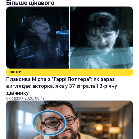
Більше цікавого
ЛЮДИ
Плаксива Мірта з "Гаррі Поттера": як зараз
виглядає акторка, яка у 37 зіграла 13-річну
дівчинку
07 серпня 2026, 08:49