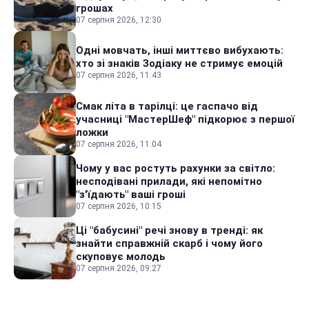
грошах
07 серпня 2026, 12:30
Одні мовчать, інші миттєво вибухають:
хто зі знаків Зодіаку не стримує емоцій
07 серпня 2026, 11:43
Смак літа в тарілці: це гаспачо від
учасниці "МастерШеф" підкорює з першої
ложки
07 серпня 2026, 11:04
Чому у вас ростуть рахунки за світло:
несподівані прилади, які непомітно
"з'їдають" ваші гроші
07 серпня 2026, 10:15
Ці "бабусині" речі знову в тренді: як
знайти справжній скарб і чому його
скуповує молодь
07 серпня 2026, 09:27