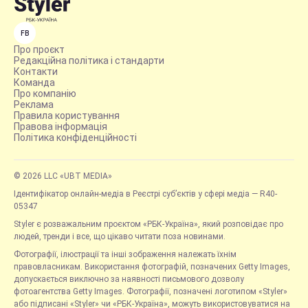
FB
Про проєкт
Редакційна політика і стандарти
Контакти
Команда
Про компанію
Реклама
Правила користування
Правова інформація
Політика конфіденційності
© 2026 LLC «UBT MEDIA»
Ідентифікатор онлайн-медіа в Реєстрі суб’єктів у сфері медіа — R40-
05347
Styler є розважальним проєктом «РБК-Україна», який розповідає про
людей, тренди і все, що цікаво читати поза новинами.
Фотографії, ілюстрації та інші зображення належать їхнім
правовласникам. Використання фотографій, позначених Getty Images,
допускається виключно за наявності письмового дозволу
фотоагентства Getty Images. Фотографії, позначені логотипом «Styler»
або підписані «Styler» чи «РБК-Україна», можуть використовуватися на