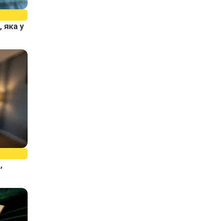
 яка у
,