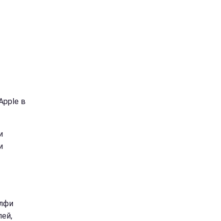
pple в
и
и
елфи
ей,