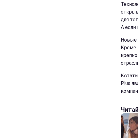
Технол
открыв
для тог
А если
Новые 
Кроме 
крепко
отрасли
Кстати
Plus я
компан
Чита