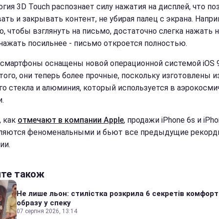
огия 3D Touch распознает силу нажатия на дисплей, что по
ать и закрывать контент, не убирая палец с экрана. Напри
о, чтобы взглянуть на письмо, достаточно слегка нажать н
 нажать посильнее - письмо откроется полностью.
смартфоны оснащены новой операционной системой iOS 9
того, они теперь более прочные, поскольку изготовлены и
го стекла и алюминия, который используется в аэрокосми
.
, как
отмечают в компании Apple
, продажи iPhone 6s и iPho
вляются феноменальными и бьют все предыдущие рекор
ии.
йте також
Не лише льон: стилістка розкрила 6 секретів комфор
образу у спеку
07 серпня 2026, 13:14