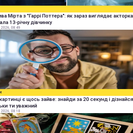
ва Мірта з "Гаррі Поттера": як зараз виглядає акторка,
рала 13-річну дівчинку
 2026, 08:49
И
 картинці є щось зайве: знайди за 20 секунд і дізнайся
ьки ти уважний
 2026, 08:18