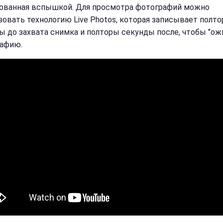
ованная вспышкой. Для просмотра фотографий можно
зовать технологию Live Photos, которая записывает полт
ы до захвата снимка и полторы секунды после, чтобы "ож
афию.