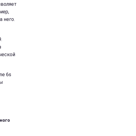
зволяет
мер,
а него.
.
з
ческой
ne 6s
ды
тного