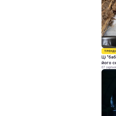
ТРЕНД
Ці "ба
його с
07 серпня