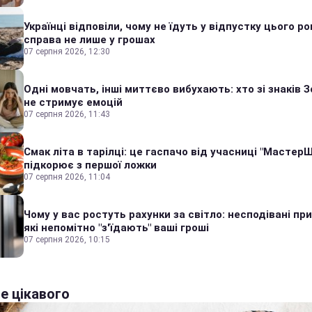
Українці відповіли, чому не їдуть у відпустку цього ро
справа не лише у грошах
07 серпня 2026, 12:30
Одні мовчать, інші миттєво вибухають: хто зі знаків З
не стримує емоцій
07 серпня 2026, 11:43
Смак літа в тарілці: це гаспачо від учасниці "Мастер
підкорює з першої ложки
07 серпня 2026, 11:04
Чому у вас ростуть рахунки за світло: несподівані пр
які непомітно "з'їдають" ваші гроші
07 серпня 2026, 10:15
е цікавого