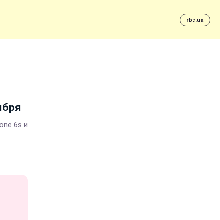
rbc.ua
ября
one 6s и