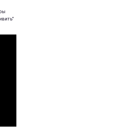
оры
ивить"