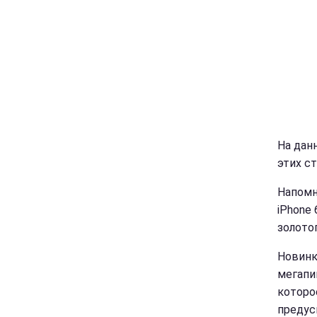
На дан
этих ст
Напомни
iPhone 
золото
Новинк
мегапи
которо
предус