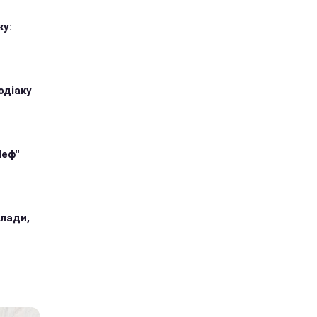
ку:
одіаку
Шеф"
илади,