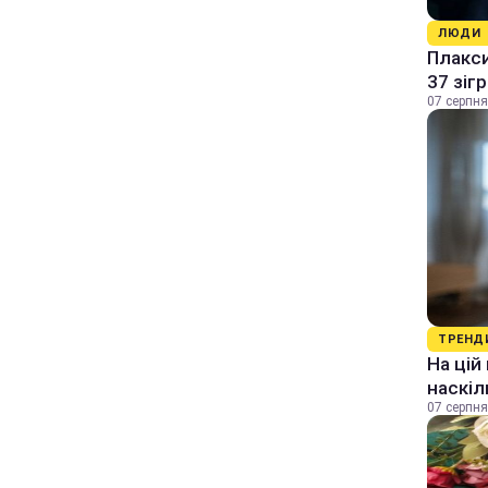
ЛЮДИ
Плакси
37 зіг
07 серпня
ТРЕНД
На цій
наскіл
07 серпня