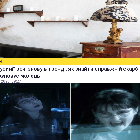
И
бусині" речі знову в тренді: як знайти справжній скарб 
куповує молодь
 2026, 09:27