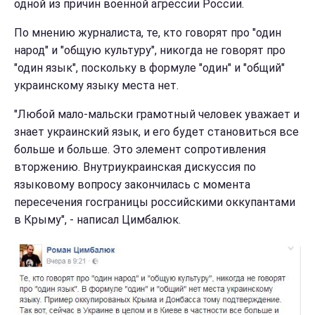
одной из причин военной агрессии России.
По мнению журналиста, те, кто говорят про "один
народ" и "общую культуру", никогда не говорят про
"один язык", поскольку в формуле "один" и "общий"
украинскому языку места нет.
"Любой мало-мальски грамотный человек уважает и
знает украинский язык, и его будет становиться все
больше и больше. Это элемент сопротивления
вторжению. Внутриукраинская дискуссия по
языковому вопросу закончилась с момента
пересечения госграницы российскими оккупантами
в Крыму", - написал Цимбалюк.