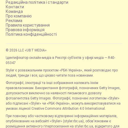
Редакційна політика і стандарти
Контакти
Команда
Про компанію
Реклама
Правила користування
Правова інформація
Політика конфіденційності
© 2026 LLC «UBT MEDIA»
Ідентифікатор онлайн-медіа в Реєстрі суб’єктів у сфері медіа — R40-
05347
Styler є розважальним проєктом «РБК-Україна», який розповідає про
людей, тренди і все, що цікаво читати поза новинами.
Фотографії, ілюстрації та інші зображення належать їхнім
правовласникам. Використання фотографій, позначених Getty Images,
допускається виключно за наявності письмового дозволу
фотоагентства Getty Images. Фотографії, позначені логотипом «Styler»
або підписані «Styler» чи «РБК-Україна», можуть використовуватися на
умовах ліцензії Creative Commons Attribution 4.0 International.
При повному або частковому відтворенні інформаційних матеріалів,
опублікованих на вебсайті «Styler» (styler.rbc.ua), обов'язковим є
розміщення активного гіперпосилання на styler.rbc.ua, відкритого для