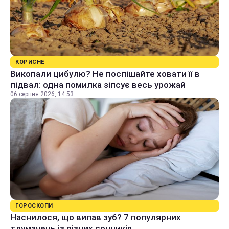
КОРИСНЕ
Викопали цибулю? Не поспішайте ховати її в
підвал: одна помилка зіпсує весь урожай
06 серпня 2026, 14:53
ГОРОСКОПИ
Наснилося, що випав зуб? 7 популярних
тлумачень із різних сонників