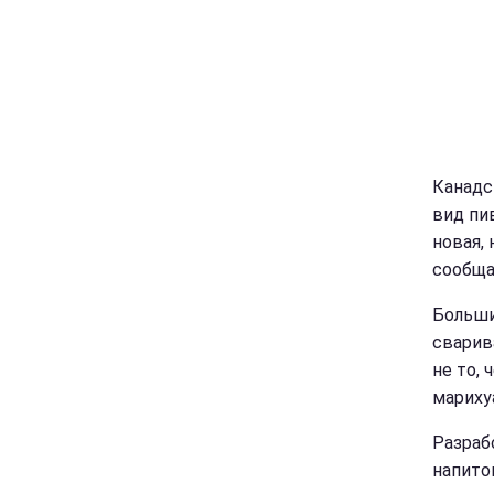
Канадс
вид пи
новая,
сообща
Больши
сварив
не то,
мариху
Разраб
напито