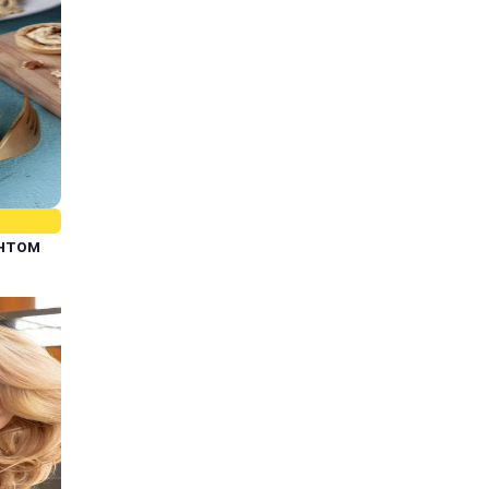
єнтом