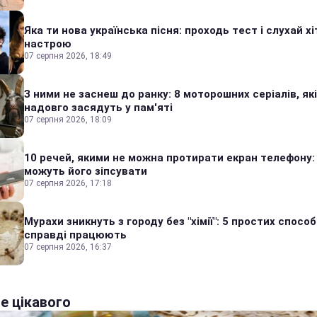
Яка ти нова українська пісня: проходь тест і слухай хі
настрою
07 серпня 2026, 18:49
З ними не заснеш до ранку: 8 моторошних серіалів, які
надовго засядуть у пам'яті
07 серпня 2026, 18:09
10 речей, якими не можна протирати екран телефону:
можуть його зіпсувати
07 серпня 2026, 17:18
Мурахи зникнуть з городу без "хімії": 5 простих способі
справді працюють
07 серпня 2026, 16:37
е цікавого