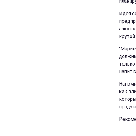
планир
Идея с
предпр
алкого
крутой
"Мариху
должны
только
напитка
Напомн
как вл
которы
продук
Рекоме