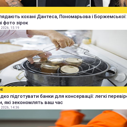
лядають кохані Дантеса, Пономарьова і Боржемської:
ні фото зірок
 2026, 15:19
НЕ
дко підготувати банки для консервації: легкі перевір
, які зекономлять ваш час
 2026, 14:36