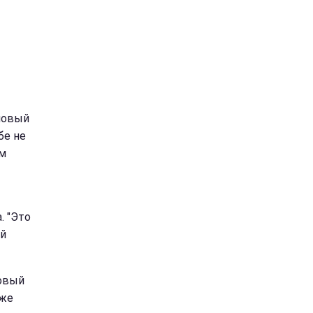
новый
бе не
ом
. "Это
ей
новый
кже