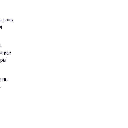
ы роль
я
е
м как
оры
или,
,