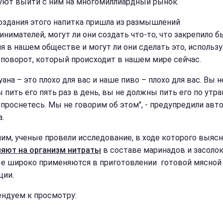
уют выйти с ним на многомиллиардный рынок.
оздания этого напитка пришла из размышлений
инимателей, могут ли они создать что-то, что закрепило б
ля в нашем обществе и могут ли они сделать это, использу
 поворот, который происходит в нашем мире сейчас.
ана – это плохо для вас и наше пиво – плохо для вас. Вы н
 пить его пять раз в день, вы не должны пить его по утра
 проснетесь. Мы не говорим об этом", - предупредили авт
.
им, ученые провели исследование, в ходе которого выясн
ияют на организм нитраты
в составе маринадов и засолок
е широко применяются в приготовлении готовой мясной
ции.
ндуем к просмотру: