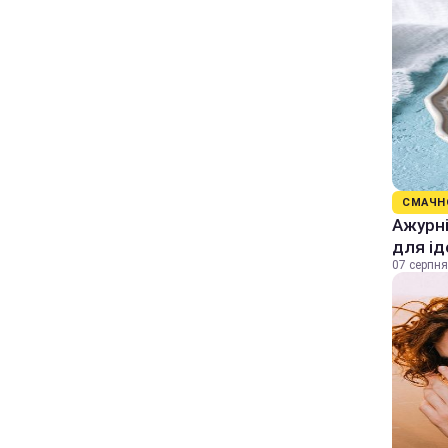
СМАЧН
Ажурні
для ід
07 серпня