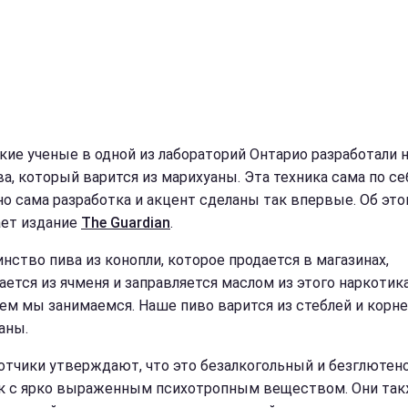
кие ученые в одной из лабораторий Онтарио разработали 
ва, который варится из марихуаны. Эта техника сама по се
 но сама разработка и акцент сделаны так впервые. Об эт
ет издание
The Guardian
.
нство пива из конопли, которое продается в магазинах,
ается из ячменя и заправляется маслом из этого наркотика
 чем мы занимаемся. Наше пиво варится из стеблей и корн
аны.
отчики утверждают, что это безалкогольный и безглюте
к с ярко выраженным психотропным веществом. Они та