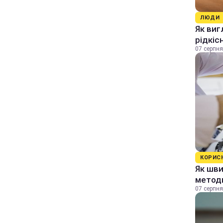
ЛЮДИ
Як виг
рідкіс
07 серпня
КОРИС
Як шви
методи
07 серпня