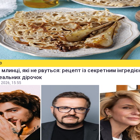
О
 млинці, які не рвуться: рецепт із секретним інгреді
еальних дірочок
 2026, 15:55