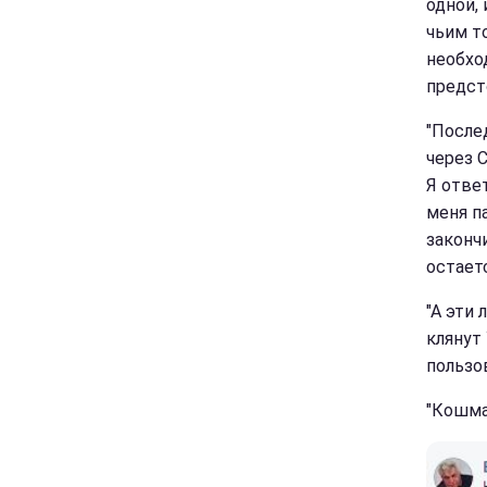
одной,
чьим т
необхо
предст
"После
через 
Я ответ
меня па
закончи
остаетс
"А эти 
клянут 
пользо
"Кошма