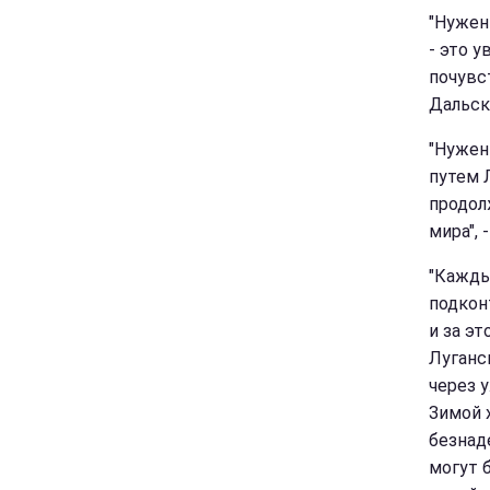
"Нужен
- это 
почувс
Дальск
"Нужен
путем 
продол
мира", 
"Кажды
подкон
и за э
Луганс
через 
Зимой 
безнаде
могут 