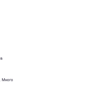
 в
. Много