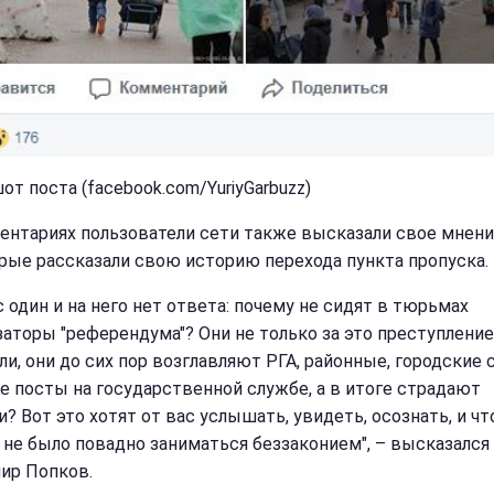
от поста (facebook.com/YuriyGarbuzz)
ентариях пользователи сети также высказали свое мнение
рые рассказали свою историю перехода пункта пропуска.
с один и на него нет ответа: почему не сидят в тюрьмах
заторы "референдума"? Они не только за это преступление
ли, они до сих пор возглавляют РГА, районные, городские
ие посты на государственной службе, а в итоге страдают
и? Вот это хотят от вас услышать, увидеть, осознать, и ч
 не было повадно заниматься беззаконием", – высказался
ир Попков.