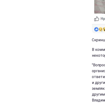
Скринш
В комм
некото
"Вопро
органи
ответи
и друг
земляк
другим
Владим