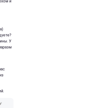
охом и
а)
дуете?
дины. У
 маразм
час
из
й.