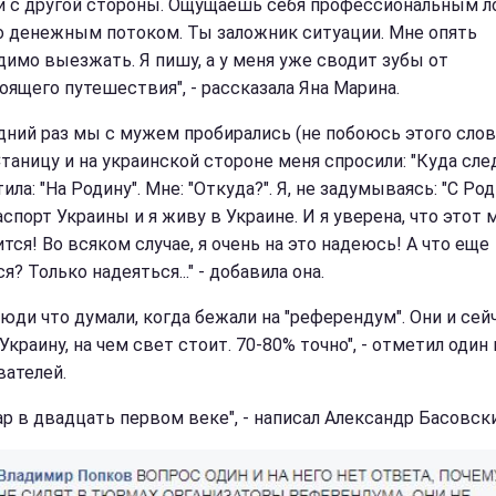
 и с другой стороны. Ощущаешь себя профессиональным л
о денежным потоком. Ты заложник ситуации. Мне опять
димо выезжать. Я пишу, а у меня уже сводит зубы от
оящего путешествия", - рассказала Яна Марина.
дний раз мы с мужем пробирались (не побоюсь этого слов
Станицу и на украинской стороне меня спросили: "Куда сле
ила: "На Родину". Мне: "Откуда?". Я, не задумываясь: "С Ро
спорт Украины и я живу в Украине. И я уверена, что этот
тся! Во всяком случае, я очень на это надеюсь! А что еще
я? Только надеяться..." - добавила она.
люди что думали, когда бежали на "референдум". Они и сей
Украину, на чем свет стоит. 70-80% точно", - отметил один 
вателей.
р в двадцать первом веке", - написал Александр Басовски