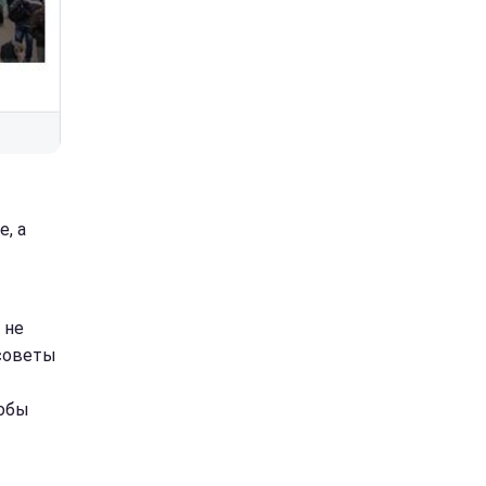
, а
 не
 советы
тобы