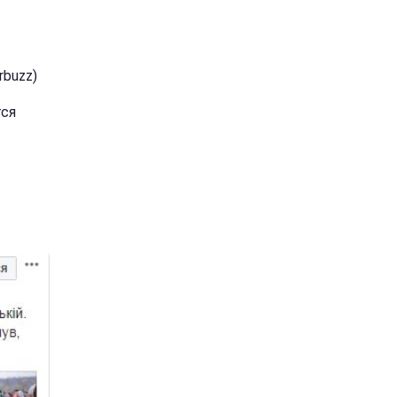
rbuzz)
тся