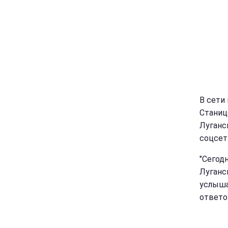
В сети
Станиц
Луганс
соцсе
"Сегод
Луганс
услыша
ответов