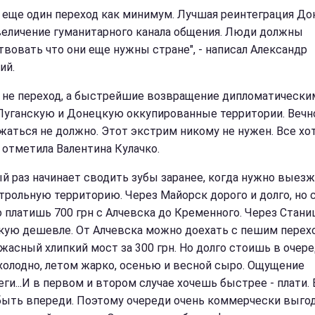
 еще один переход как минимум. Лучшая реинтеграция До
увеличение гуманитарного канала общения. Люди должны
твовать что они еще нужны стране", - написал Александр
ий.
 не переход, а быстрейшие возвращение дипломатически
Луганскую и Донецкую оккупированные территории. Вечн
жаться не должно. Этот экстрим никому не нужен. Все хо
- отметила Валентина Кулачко.
й раз начинает сводить зубы заранее, когда нужно выезж
трольную территорию. Через Майорск дорого и долго, но
то платишь 700 грн с Алчевска до Кременного. Через Стани
кую дешевле. От Алчевска можно доехать с пешим перех
ужасный хлипкий мост за 300 грн. Но долго стоишь в очере
холодно, летом жарко, осенью и весной сыро. Ощущение
ги...И в первом и втором случае хочешь быстрее - плати. 
быть впереди. Поэтому очереди очень коммерчески выгод