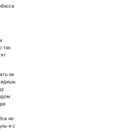
нбасса
м
о так
тят
ать на
 сидишь
цу
одом
ди.
Все не
ны и с