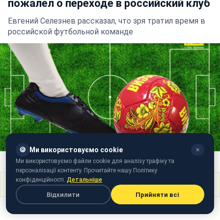
пожалел о переходе в российский клуб
Евгений Селезнев рассказал, что зря тратил время в
российской футбольной команде
🍪
Ми використовуємо cookie
✕
Коллаж РБК
Ми використовуємо файли cookie для аналізу трафіку та
персоналізації контенту. Прочитайте нашу Політику
конфіденційності.
Детальніше
Поділитися
Відхилити
Прийняти всі