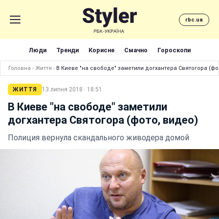
rbc.ua
Люди
Тренди
Корисне
Смачно
Гороскопи
Головна
›
Життя
›
В Киеве "на свободе" заметили догхантера Святогора (фо
ЖИТТЯ
13 липня 2018 · 18:51
В Киеве "на свободе" заметили
догхантера Святогора (фото, видео)
Полиция вернула скандального живодера домой