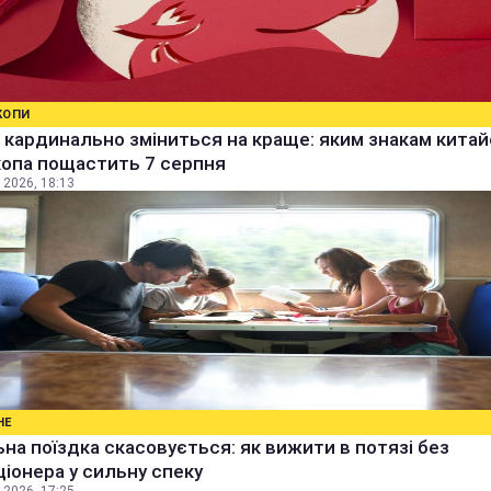
КОПИ
кардинально зміниться на краще: яким знакам кита
копа пощастить 7 серпня
 2026, 18:13
НЕ
на поїздка скасовується: як вижити в потязі без
іонера у сильну спеку