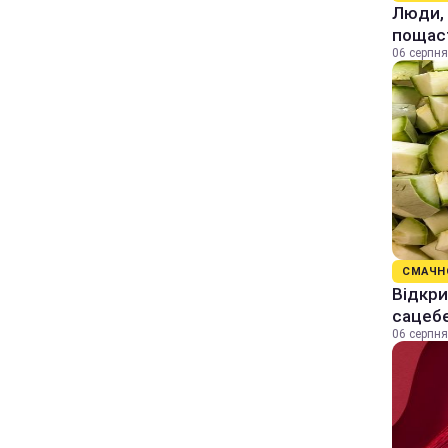
Люди, 
пощас
06 серпня
СМАЧН
Відкри
сацеб
06 серпня