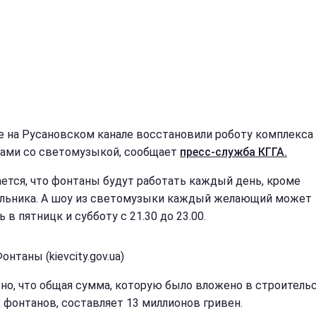
е на Русановском канале восстановили роботу комплекса
ами со светомузыкой, сообщает
пресс-служба КГГА.
ется, что фонтаны будут работать каждый день, кроме
льника. А шоу из светомузыки каждый желающий может
 в пятницк и субботу с 21.30 до 23.00.
онтаны (kievcity.gov.ua)
но, что общая сумма, которую было вложено в строитель
 фонтанов, составляет 13 миллионов гривен.