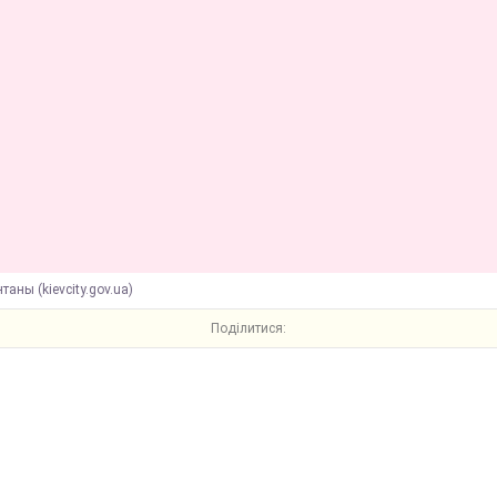
таны (kievcity.gov.ua)
Поділитися: