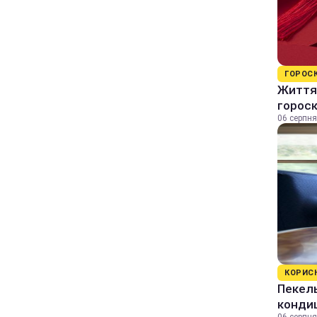
ГОРОС
Життя 
горос
06 серпня
КОРИС
Пекель
кондиц