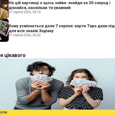
На цій картинці є щось зайве: знайди за 20 секунд і
дізнайся, наскільки ти уважний
07 серпня 2026, 08:18
Кому усміхнеться доля 7 серпня: карти Таро дали під
для всіх знаків Зодіаку
07 серпня 2026, 06:02
е цікавого
КОПИ