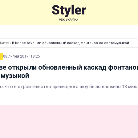
Життя
›
В Киеве открыли обновленный каскад фонтанов со светомузыкой
08 липня 2017, 18:25
ве открыли обновленный каскад фонтано
омузыкой
о, что в строительство зрелищного шоу было вложено 13 мил