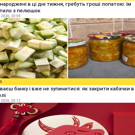
народжені в ці дні тижня, гребуть гроші лопатою: їм
тило з пелюшок
 2026, 20:59
О
ваєш банку і вже не зупинитися: як закрити кабачки в
елі
 2026, 20:12