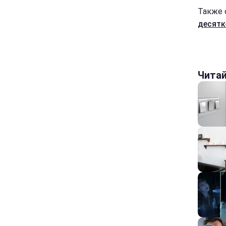
Также 
десятк
Чита