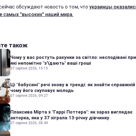
сейчас обсуждают новость о том, что
украинцы оказалис
е самых "высоких" наций мира.
йте також
Чому у вас ростуть рахунки за світло: несподівані пр
які непомітно "з'їдають" ваші гроші
07 серпня 2026, 10:15
Ці "бабусині" речі знову в тренді: як знайти справжній
чому його скуповує молодь
07 серпня 2026, 09:27
Плаксива Мірта з "Гаррі Поттера": як зараз виглядає
акторка, яка у 37 зіграла 13-річну дівчинку
07 серпня 2026, 08:49