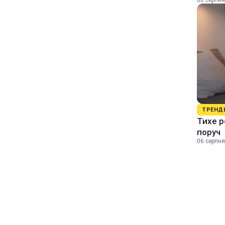
06 серпня
ТРЕНД
Тихе р
поруч
06 серпня