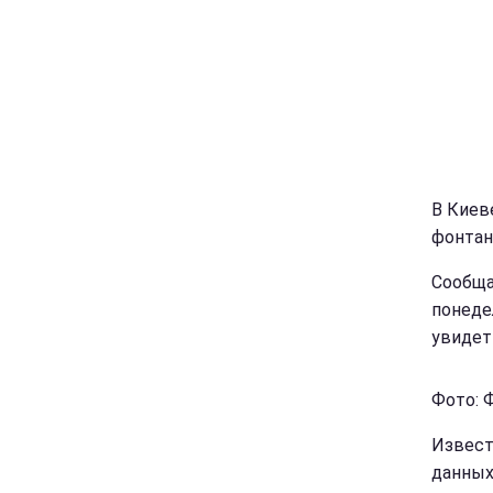
В Киев
фонтан
Сообща
понеде
увидеть
Фото: Ф
Извест
данных