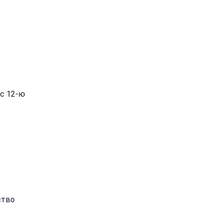
 с 12-ю
ство