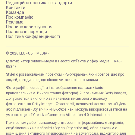
Редакційна політика і стандарти
Контакти
Команда
Про компанію
Реклама
Правила користування
Правова інформація
Політика конфіденційності
© 2026 LLC «UBT MEDIA»
Ідентифікатор онлайн-медіа в Реєстрі суб’єктів у сфері медіа — R40-
05347
Styler є розважальним проєктом «РБК-Україна», який розповідає про
людей, тренди і все, що цікаво читати поза новинами.
Фотографії, ілюстрації та інші зображення належать їхнім
правовласникам. Використання фотографій, позначених Getty Images,
допускається виключно за наявності письмового дозволу
фотоагентства Getty Images. Фотографії, позначені логотипом «Styler»
або підписані «Styler» чи «РБК-Україна», можуть використовуватися на
умовах ліцензії Creative Commons Attribution 4.0 International.
При повному або частковому відтворенні інформаційних матеріалів,
опублікованих на вебсайті «Styler» (styler.rbc.ua), обов'язковим є
розміщення активного гіперпосилання на styler.rbc.ua, відкритого для