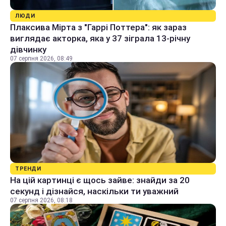
ЛЮДИ
Плаксива Мірта з "Гаррі Поттера": як зараз
виглядає акторка, яка у 37 зіграла 13-річну
дівчинку
07 серпня 2026, 08:49
ТРЕНДИ
На цій картинці є щось зайве: знайди за 20
секунд і дізнайся, наскільки ти уважний
07 серпня 2026, 08:18