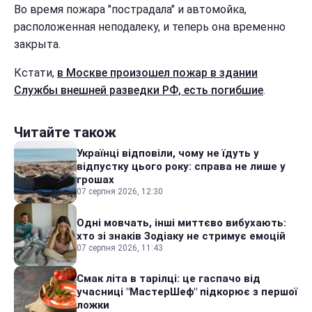
Во время пожара "пострадала" и автомойка,
расположенная неподалеку, и теперь она временно
закрыта.
Кстати,
в Москве произошел пожар в здании
Службы внешней разведки РФ, есть погибшие
.
Читайте також
Українці відповіли, чому не їдуть у
відпустку цього року: справа не лише у
грошах
07 серпня 2026, 12:30
Одні мовчать, інші миттєво вибухають:
хто зі знаків Зодіаку не стримує емоцій
07 серпня 2026, 11:43
Смак літа в тарілці: це гаспачо від
учасниці "МастерШеф" підкорює з першої
ложки