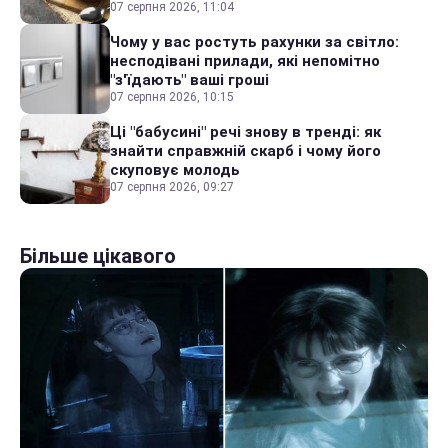
07 серпня 2026, 11:04
Чому у вас ростуть рахунки за світло:
несподівані прилади, які непомітно
"з'їдають" ваші гроші
07 серпня 2026, 10:15
Ці "бабусині" речі знову в тренді: як
знайти справжній скарб і чому його
скуповує молодь
07 серпня 2026, 09:27
Більше цікавого