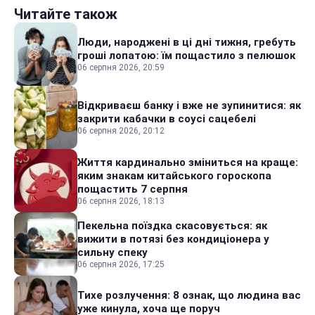
Читайте також
Люди, народжені в ці дні тижня, гребуть
гроші лопатою: їм пощастило з пелюшок
06 серпня 2026, 20:59
Відкриваєш банку і вже не зупинитися: як
закрити кабачки в соусі сацебелі
06 серпня 2026, 20:12
Життя кардинально зміниться на краще:
яким знакам китайського гороскопа
пощастить 7 серпня
06 серпня 2026, 18:13
Пекельна поїздка скасовується: як
вижити в потязі без кондиціонера у
сильну спеку
06 серпня 2026, 17:25
Тихе розлучення: 8 ознак, що людина вас
уже кинула, хоча ще поруч