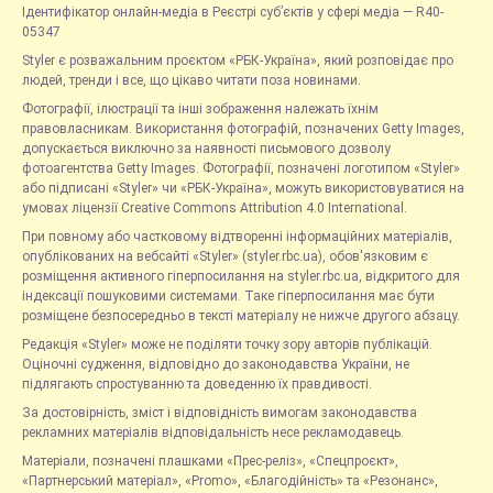
Ідентифікатор онлайн-медіа в Реєстрі суб’єктів у сфері медіа — R40-
05347
Styler є розважальним проєктом «РБК-Україна», який розповідає про
людей, тренди і все, що цікаво читати поза новинами.
Фотографії, ілюстрації та інші зображення належать їхнім
правовласникам. Використання фотографій, позначених Getty Images,
допускається виключно за наявності письмового дозволу
фотоагентства Getty Images. Фотографії, позначені логотипом «Styler»
або підписані «Styler» чи «РБК-Україна», можуть використовуватися на
умовах ліцензії Creative Commons Attribution 4.0 International.
При повному або частковому відтворенні інформаційних матеріалів,
опублікованих на вебсайті «Styler» (styler.rbc.ua), обов'язковим є
розміщення активного гіперпосилання на styler.rbc.ua, відкритого для
індексації пошуковими системами. Таке гіперпосилання має бути
розміщене безпосередньо в тексті матеріалу не нижче другого абзацу.
Редакція «Styler» може не поділяти точку зору авторів публікацій.
Оціночні судження, відповідно до законодавства України, не
підлягають спростуванню та доведенню їх правдивості.
За достовірність, зміст і відповідність вимогам законодавства
рекламних матеріалів відповідальність несе рекламодавець.
Матеріали, позначені плашками «Прес-реліз», «Спецпроєкт»,
«Партнерський матеріал», «Promo», «Благодійність» та «Резонанс»,