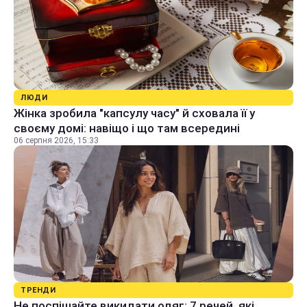
ЛЮДИ
Жінка зробила "капсулу часу" й сховала її у
своєму домі: навіщо і що там всередині
06 серпня 2026, 15:33
ТРЕНДИ
Не поспішайте викидати одяг: 7 речей, які