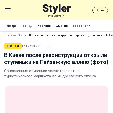
rbc.ua
Люди
Тренди
Корисне
Смачно
Гороскопи
Головна
›
Життя
›
В Киеве после реконструкции открыли ступеньки на Пейз
ЖИТТЯ
17 липня 2018, 19:11
В Киеве после реконструкции открыли
ступеньки на Пейзажную аллею (фото)
Обновленные ступеньки являются частью
туристического маршрута до Андреевского спуска.