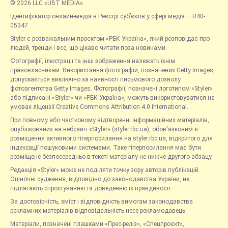
© 2026 LLC «UBT MEDIA»
Ідентифікатор онлайн-медіа в Реєстрі суб’єктів у сфері медіа — R40-
05347
Styler є розважальним проєктом «РБК-Україна», який розповідає про
людей, тренди і все, що цікаво читати поза новинами.
Фотографії, ілюстрації та інші зображення належать їхнім
правовласникам. Використання фотографій, позначених Getty Images,
допускається виключно за наявності письмового дозволу
фотоагентства Getty Images. Фотографії, позначені логотипом «Styler»
або підписані «Styler» чи «РБК-Україна», можуть використовуватися на
умовах ліцензії Creative Commons Attribution 4.0 International.
При повному або частковому відтворенні інформаційних матеріалів,
опублікованих на вебсайті «Styler» (styler.rbc.ua), обов'язковим є
розміщення активного гіперпосилання на styler.rbc.ua, відкритого для
індексації пошуковими системами. Таке гіперпосилання має бути
розміщене безпосередньо в тексті матеріалу не нижче другого абзацу.
Редакція «Styler» може не поділяти точку зору авторів публікацій.
Оціночні судження, відповідно до законодавства України, не
підлягають спростуванню та доведенню їх правдивості.
За достовірність, зміст і відповідність вимогам законодавства
рекламних матеріалів відповідальність несе рекламодавець.
Матеріали, позначені плашками «Прес-реліз», «Спецпроєкт»,