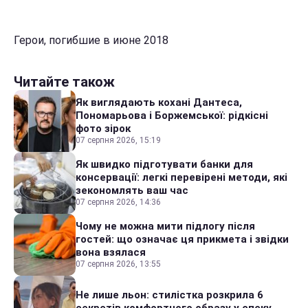
Герои, погибшие в июне 2018
Читайте також
Як виглядають кохані Дантеса,
Пономарьова і Боржемської: рідкісні
фото зірок
07 серпня 2026, 15:19
Як швидко підготувати банки для
консервації: легкі перевірені методи, які
зекономлять ваш час
07 серпня 2026, 14:36
Чому не можна мити підлогу після
гостей: що означає ця прикмета і звідки
вона взялася
07 серпня 2026, 13:55
Не лише льон: стилістка розкрила 6
секретів комфортного образу у спеку