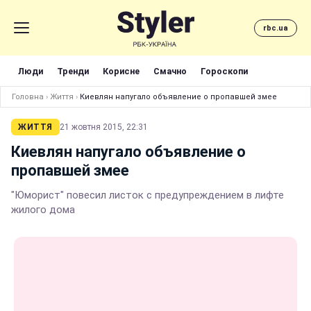
rbc.ua
Люди
Тренди
Корисне
Смачно
Гороскопи
Головна
›
Життя
›
Киевлян напугало объявление о пропавшей змее
ЖИТТЯ
21 жовтня 2015, 22:31
Киевлян напугало объявление о
пропавшей змее
"Юморист" повесил листок с предупреждением в лифте
жилого дома