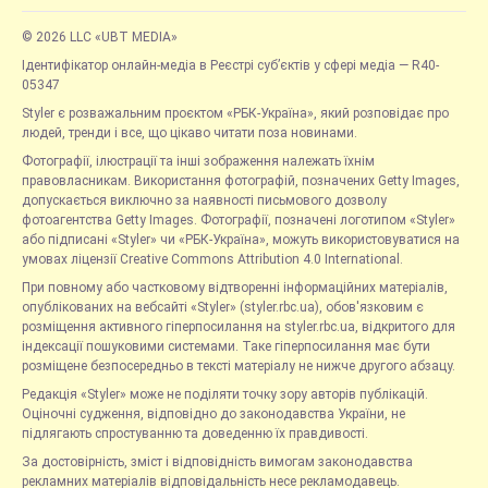
© 2026 LLC «UBT MEDIA»
Ідентифікатор онлайн-медіа в Реєстрі суб’єктів у сфері медіа — R40-
05347
Styler є розважальним проєктом «РБК-Україна», який розповідає про
людей, тренди і все, що цікаво читати поза новинами.
Фотографії, ілюстрації та інші зображення належать їхнім
правовласникам. Використання фотографій, позначених Getty Images,
допускається виключно за наявності письмового дозволу
фотоагентства Getty Images. Фотографії, позначені логотипом «Styler»
або підписані «Styler» чи «РБК-Україна», можуть використовуватися на
умовах ліцензії Creative Commons Attribution 4.0 International.
При повному або частковому відтворенні інформаційних матеріалів,
опублікованих на вебсайті «Styler» (styler.rbc.ua), обов'язковим є
розміщення активного гіперпосилання на styler.rbc.ua, відкритого для
індексації пошуковими системами. Таке гіперпосилання має бути
розміщене безпосередньо в тексті матеріалу не нижче другого абзацу.
Редакція «Styler» може не поділяти точку зору авторів публікацій.
Оціночні судження, відповідно до законодавства України, не
підлягають спростуванню та доведенню їх правдивості.
За достовірність, зміст і відповідність вимогам законодавства
рекламних матеріалів відповідальність несе рекламодавець.