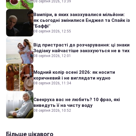
08 серпня 2026, 13:39
Вампіри, в яких закохувалися мільйони:
як сьогодні змінилися Енджел та Спайк із
"Баффі"
08 серпня 2026, 12:55
Від пристрасті до розчарування: ці знаки
Зодіаку найчастіше закохуються не в тих
08 серпня 2026, 12:01
Модний колір осені 2026: як носити
коричневий і не виглядати нудно
08 серпня 2026, 11:34
Свекруха вас не любить? 10 фраз, які
виведуть її на чисту воду
08 серпня 2026, 10:52
Більше цікавого