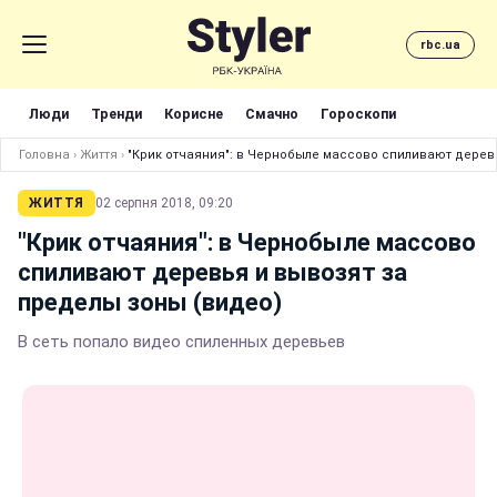
rbc.ua
Люди
Тренди
Корисне
Смачно
Гороскопи
Головна
›
Життя
›
"Крик отчаяния": в Чернобыле массово спиливают дерев
ЖИТТЯ
02 серпня 2018, 09:20
"Крик отчаяния": в Чернобыле массово
спиливают деревья и вывозят за
пределы зоны (видео)
В сеть попало видео спиленных деревьев