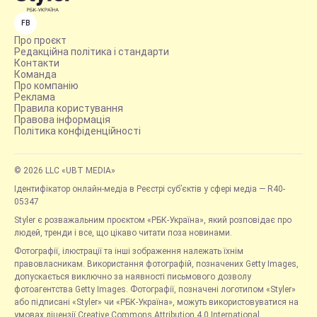
FB
Про проєкт
Редакційна політика і стандарти
Контакти
Команда
Про компанію
Реклама
Правила користування
Правова інформація
Політика конфіденційності
© 2026 LLC «UBT MEDIA»
Ідентифікатор онлайн-медіа в Реєстрі суб’єктів у сфері медіа — R40-
05347
Styler є розважальним проєктом «РБК-Україна», який розповідає про
людей, тренди і все, що цікаво читати поза новинами.
Фотографії, ілюстрації та інші зображення належать їхнім
правовласникам. Використання фотографій, позначених Getty Images,
допускається виключно за наявності письмового дозволу
фотоагентства Getty Images. Фотографії, позначені логотипом «Styler»
або підписані «Styler» чи «РБК-Україна», можуть використовуватися на
умовах ліцензії Creative Commons Attribution 4.0 International.