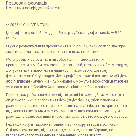
Правова інформація
Політика конфіденційності
© 2026 LLC «UBT MEDIA»
Ідентифікатор онлайн-медіа в Реєстрі суб’єктів у сфері медіа — R40-
05347
Styler є розважальним проєктом «РБК-Україна», який розповідає про
людей, тренди і все, що цікаво читати поза новинами.
Фотографії, ілюстрації та інші зображення належать їхнім
правовласникам. Використання фотографій, позначених Getty Images,
допускається виключно за наявності письмового дозволу
фотоагентства Getty Images. Фотографії, позначені логотипом «Styler»
або підписані «Styler» чи «РБК-Україна», можуть використовуватися на
умовах ліцензії Creative Commons Attribution 4.0 International.
При повному або частковому відтворенні інформаційних матеріалів,
опублікованих на вебсайті «Styler» (styler.rbc.ua), обов'язковим є
розміщення активного гіперпосилання на styler.rbc.ua, відкритого для
індексації пошуковими системами. Таке гіперпосилання має бути
розміщене безпосередньо в тексті матеріалу не нижче другого абзацу.
Редакція «Styler» може не поділяти точку зору авторів публікацій.
Оціночні судження, відповідно до законодавства України, не
підлягають спростуванню та доведенню їх правдивості.