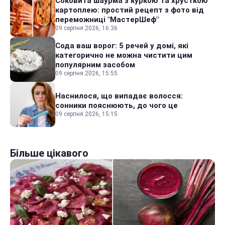
Соковита шаурма з куркою та хрусткою
картоплею: простий рецепт з фото від
переможниці "МастерШеф"
09 серпня 2026, 16:36
Сода ваш ворог: 5 речей у домі, які
категорично не можна чистити цим
популярним засобом
09 серпня 2026, 15:55
Наснилося, що випадає волосся:
сонники пояснюють, до чого це
09 серпня 2026, 15:15
Більше цікавого