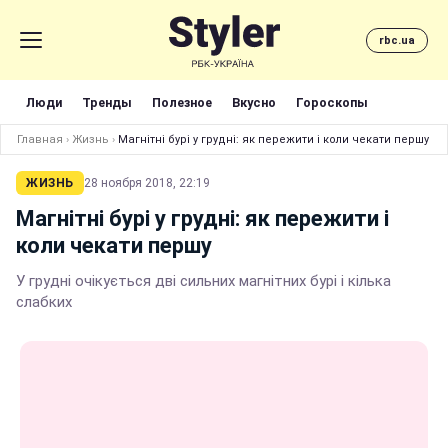
rbc.ua
Люди
Тренды
Полезное
Вкусно
Гороскопы
Главная
›
Жизнь
›
Магнітні бурі у грудні: як пережити і коли чекати першу
ЖИЗНЬ
28 ноября 2018, 22:19
Магнітні бурі у грудні: як пережити і
коли чекати першу
У грудні очікується дві сильних магнітних бурі і кілька
слабких