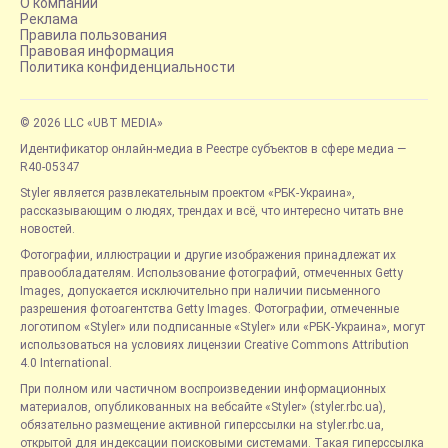
О компании
Реклама
Правила пользования
Правовая информация
Политика конфиденциальности
© 2026 LLC «UBT MEDIA»
Идентификатор онлайн-медиа в Реестре субъектов в сфере медиа —
R40-05347
Styler является развлекательным проектом «РБК-Украина»,
рассказывающим о людях, трендах и всё, что интересно читать вне
новостей.
Фотографии, иллюстрации и другие изображения принадлежат их
правообладателям. Использование фотографий, отмеченных Getty
Images, допускается исключительно при наличии письменного
разрешения фотоагентства Getty Images. Фотографии, отмеченные
логотипом «Styler» или подписанные «Styler» или «РБК-Украина», могут
использоваться на условиях лицензии Creative Commons Attribution
4.0 International.
При полном или частичном воспроизведении информационных
материалов, опубликованных на вебсайте «Styler» (styler.rbc.ua),
обязательно размещение активной гиперссылки на styler.rbc.ua,
открытой для индексации поисковыми системами. Такая гиперссылка