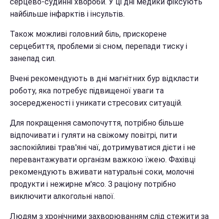
серцево-судинні хвороби. У ці дні медики фіксують
найбільше інфарктів і інсультів.
Також можливі головний біль, прискорене
серцебиття, проблеми зі сном, перепади тиску і
занепад сил.
Вчені рекомендують в дні магнітних бур відкласти
роботу, яка потребує підвищеної уваги та
зосередженості і уникати стресових ситуацій.
Для покращення самопочуття, потрібно більше
відпочивати і гуляти на свіжому повітрі, пити
заспокійливі трав'яні чаї, дотримуватися дієти і не
перевантажувати організм важкою їжею. Фахівці
рекомендують вживати натуральні соки, молочні
продукти і нежирне м'ясо. З раціону потрібно
виключити алкогольні напої.
Людям з хронічними захворюванням слід стежити за