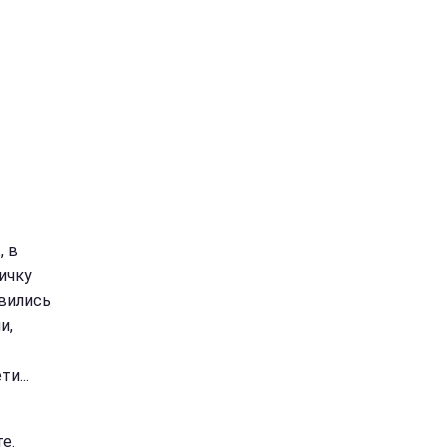
, в
ичку
вились
и,
и...
е.