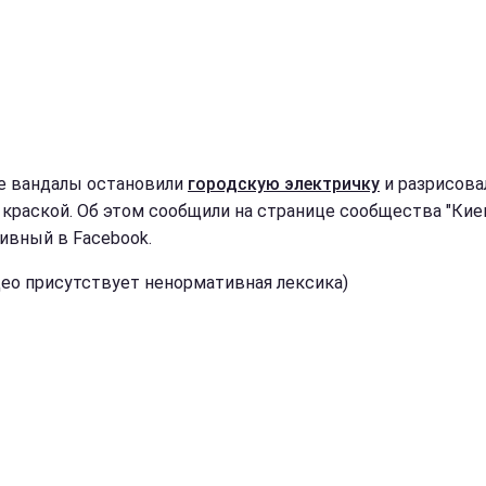
е вандалы остановили
городскую электричку
и разрисова
 краской. Об этом сообщили на странице сообщества "Кие
ивный в Facebook.
део присутствует ненормативная лексика)