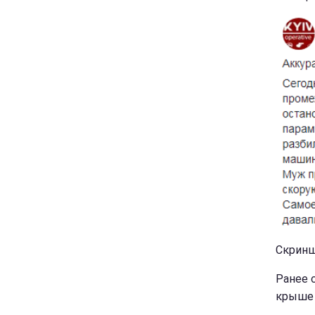
Скринш
Ранее 
крыше 