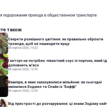
я подорожания проезда в общественном транспорте
йте також
Секрети розкішного цвітіння: як правильно обрізати
троянди, щоб не нашкодити кущу
08 серпня 2026, 14:22
І кетчуп не потрібен: пікантний соус із порічок, який 
доповнить м'ясо
08 серпня 2026, 13:39
Вампіри, в яких закохувалися мільйони: як сьогодні
змінилися Енджел та Спайк із "Баффі"
08 серпня 2026, 12:55
Від пристрасті до розчарування: ці знаки Зодіаку на