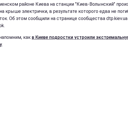
менском районе Киева на станции "Киев-Волынский" про
на крыше электрички, в результате которого едва не поги
ток. Об этом сообщили на странице сообщества dtp.kiev.ua
ok.
напомним, как
в Киеве подростки устроили экстремальн
у
.