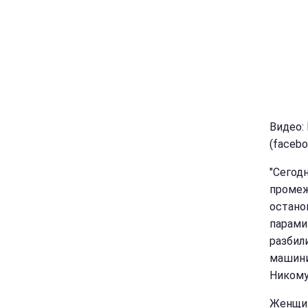
Видео:
(facebo
"Сегодн
промеж
остано
парами
разбил
машини
Никому
Женщин