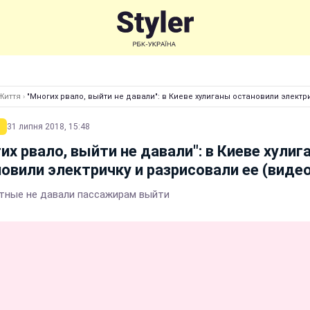
Життя
›
"Многих рвало, выйти не давали": в Киеве хулиганы остановили электр
31 липня 2018, 15:48
их рвало, выйти не давали": в Киеве хулиг
овили электричку и разрисовали ее (видео
тные не давали пассажирам выйти