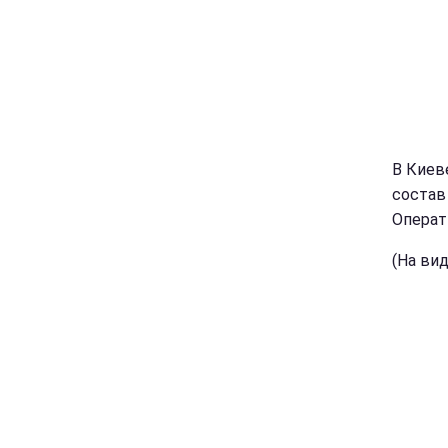
В Киев
состав
Операт
(На ви