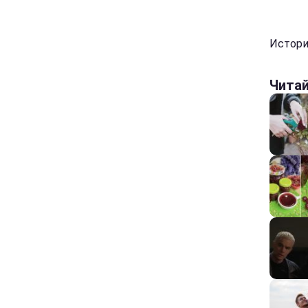
Истори
Чита