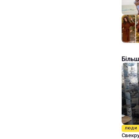
Більш
ЛЮДИ
Свекру