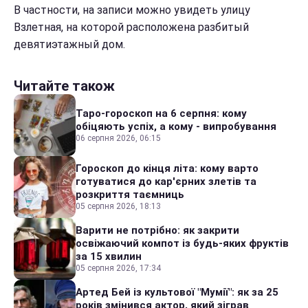
В частности, на записи можно увидеть улицу
Взлетная, на которой расположена разбитый
девятиэтажный дом.
Читайте також
Таро-гороскоп на 6 серпня: кому
обіцяють успіх, а кому - випробування
06 серпня 2026, 06:15
Гороскоп до кінця літа: кому варто
готуватися до кар'єрних злетів та
розкриття таємниць
05 серпня 2026, 18:13
Варити не потрібно: як закрити
освіжаючий компот із будь-яких фруктів
за 15 хвилин
05 серпня 2026, 17:34
Артед Бей із культової "Мумії": як за 25
років змінився актор, який зіграв