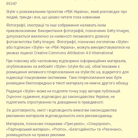
05347
Styler є розважальним проєктом «РБК-Україна», який розповідає про
людей, тренди і все, що цікаво читати поза новинами.
Фотографії, ілюстрації та інші зображення належать їхнім
правовласникам. Використання фотографій, позначених Getty Images,
допускається виключно за наявності письмового дозволу
фотоагентства Getty Images. Фотографії, позначені логотипом «Styler»
або підписані «Styler» чи «РБК-Україна», можуть використовуватися на
умовах ліцензії Creative Commons Attribution 4.0 International.
При повному або частковому відтворенні інформаційних матеріалів,
опублікованих на вебсайті «Styler» (styler.rbc.ua), обов'язковим є
розміщення активного гіперпосилання на styler.rbc.ua, відкритого для
індексації пошуковими системами. Таке гіперпосилання має бути
розміщене безпосередньо в тексті матеріалу не нижче другого абзацу.
Редакція «Styler» може не поділяти точку зору авторів публікацій.
Оціночні судження, відповідно до законодавства України, не
підлягають спростуванню та доведенню їх правдивості.
За достовірність, зміст і відповідність вимогам законодавства
рекламних матеріалів відповідальність несе рекламодавець.
Матеріали, позначені плашками «Прес-реліз», «Спецпроєкт»,
«Партнерський матеріал», «Promo», «Благодійність» та «Резонанс»,
розміщуються на правах реклами.