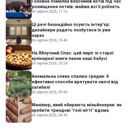
Головна помилка власників котів під час
розміщення лотків: майже всі її роблять
06 серпня 2026, 11:16
Ці речі безнадійно псують інтер'єр:
дизайнери радять позбутися їх уже
зараз
06 серпня 2026, 10:40
На Яблучний Спас: цей пиріг зі старої
кулінарної книги пекли наші бабусі
06 серпня 2026, 10:24
Аномальна спека спалює грядки: 4
ефективні способи врятувати овочі від
загибелі
06 серпня 2026, 09:56
Манікюр, який обирають мільйонерки: як
зробити трендові "голі нігті" вдома
06 серпня 2026, 08:43