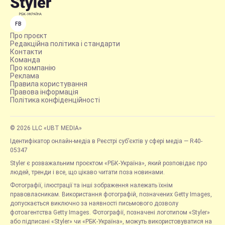
FB
Про проєкт
Редакційна політика і стандарти
Контакти
Команда
Про компанію
Реклама
Правила користування
Правова інформація
Політика конфіденційності
© 2026 LLC «UBT MEDIA»
Ідентифікатор онлайн-медіа в Реєстрі суб’єктів у сфері медіа — R40-
05347
Styler є розважальним проєктом «РБК-Україна», який розповідає про
людей, тренди і все, що цікаво читати поза новинами.
Фотографії, ілюстрації та інші зображення належать їхнім
правовласникам. Використання фотографій, позначених Getty Images,
допускається виключно за наявності письмового дозволу
фотоагентства Getty Images. Фотографії, позначені логотипом «Styler»
або підписані «Styler» чи «РБК-Україна», можуть використовуватися на