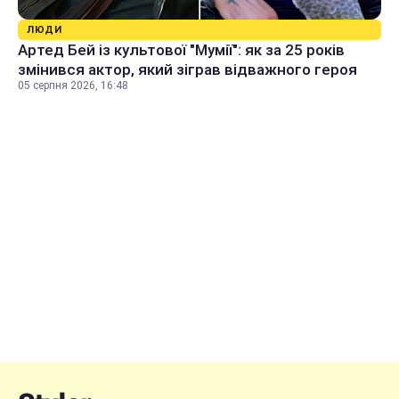
ЛЮДИ
Артед Бей із культової "Мумії": як за 25 років
змінився актор, який зіграв відважного героя
05 серпня 2026, 16:48