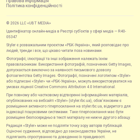
Правова інформація
Політика конфіденційності
© 2026 LLC «UBT MEDIA»
Ідентифікатор онлайн-медіа в Реєстрі суб’єктів у сфері медіа — R40-
05347
Styler є розважальним проєктом «РБК-Україна», який розповідає про
людей, тренди і все, що цікаво читати поза новинами.
Фотографії, ілюстрації та інші зображення належать їхнім
правовласникам. Використання фотографій, позначених Getty Images,
допускається виключно за наявності письмового дозволу
фотоагентства Getty Images. Фотографії, позначені логотипом «Styler»
або підписані «Styler» чи «РБК-Україна», можуть використовуватися на
умовах ліцензії Creative Commons Attribution 4.0 International.
При повному або частковому відтворенні інформаційних матеріалів,
опублікованих на вебсайті «Styler» (styler.rbc.ua), обов'язковим є
розміщення активного гіперпосилання на styler.rbc.ua, відкритого для
індексації пошуковими системами. Таке гіперпосилання має бути
розміщене безпосередньо в тексті матеріалу не нижче другого абзацу.
Редакція «Styler» може не поділяти точку зору авторів публікацій.
Оціночні судження, відповідно до законодавства України, не
підлягають спростуванню та доведенню їх правдивості.