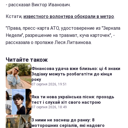
- рассказал Виктор Иванович.
Кстати,
известного волонтера обокрали в метро
.
"Права, пресс-карта АТО, удостоверение из "Зеркала
Недели", разрешение на травмат, куча карточек", -
рассказала о пропаже Леся Литвинова.
Читайте також
Фінансова удача вже близько: ці 4 знаки
Зодіаку можуть розбагатіти до кінця
року
07 серпня 2026, 19:51
Яка ти нова українська пісня: проходь
тест і слухай хіт свого настрою
07 серпня 2026, 18:49
З ними не заснеш до ранку: 8
моторошних серіалів, які надовго