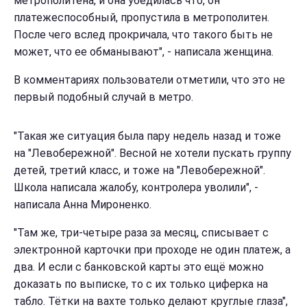
метрополитена, и она убедилась что, он
платежеспособный, пропустила в метрополитен.
После чего вслед прокричала, что такого быть не
может, что ее обманывают", - написала женщина.
В комментариях пользователи отметили, что это не
первый подобный случай в метро.
"Такая же ситуация была пару недель назад и тоже
на "Левобережной". Весной не хотели пускать группу
детей, третий класс, и тоже на "Левобережной".
Школа написала жалобу, контролера уволили", -
написала Анна Мироненко.
"Там же, три-четыре раза за месяц, списывает с
электронной карточки при проходе не один платеж, а
два. И если с банковской карты это ещё можно
доказать по выписке, то с их только циферка на
табло. Тётки на вахте только делают круглые глаза",