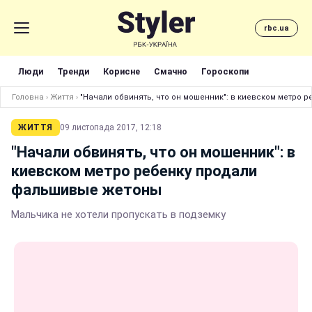
rbc.ua
Люди
Тренди
Корисне
Смачно
Гороскопи
Головна
›
Життя
›
"Начали обвинять, что он мошенник": в киевском метро
ЖИТТЯ
09 листопада 2017, 12:18
"Начали обвинять, что он мошенник": в
киевском метро ребенку продали
фальшивые жетоны
Мальчика не хотели пропускать в подземку