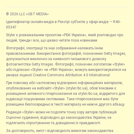
© 2026 LLC «UBT MEDIA»
Ідентифікатор онлайн-медіа в Реєстрі суб’єктів у сфері медіа — R40-
05347
Styler є розважальним проєктом «РБК-Україна», який розповідає про
людей, тренди і все, що цікаво читати поза новинами.
Фотографії, ілюстрації та інші зображення належать їхнім
правовласникам. Використання фотографій, позначених Getty Images,
допускається виключно за наявності письмового дозволу
фотоагентства Getty Images. Фотографії, позначені логотипом «Styler»
або підписані «Styler» чи «РБК-Україна», можуть використовуватися на
умовах ліцензії Creative Commons Attribution 4.0 International.
При повному або частковому відтворенні інформаційних матеріалів,
опублікованих на вебсайті «Styler» (styler.rbc.ua), обов'язковим є
розміщення активного гіперпосилання на styler.rbc.ua, відкритого для
індексації пошуковими системами. Таке гіперпосилання має бути
розміщене безпосередньо в тексті матеріалу не нижче другого абзацу.
Редакція «Styler» може не поділяти точку зору авторів публікацій.
Оціночні судження, відповідно до законодавства України, не
підлягають спростуванню та доведенню їх правдивості.
За достовірність, зміст і відповідність вимогам законодавства