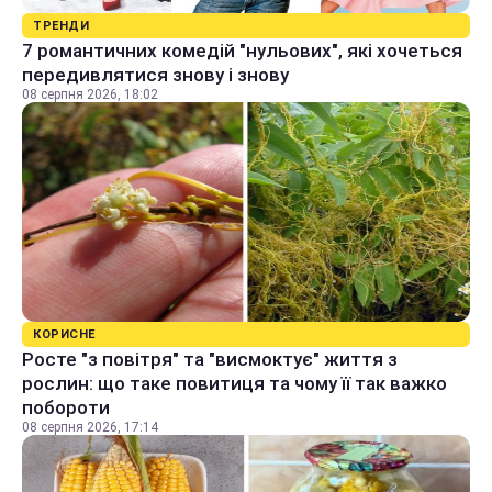
ТРЕНДИ
7 романтичних комедій "нульових", які хочеться
передивлятися знову і знову
08 серпня 2026, 18:02
КОРИСНЕ
Росте "з повітря" та "висмоктує" життя з
рослин: що таке повитиця та чому її так важко
побороти
08 серпня 2026, 17:14