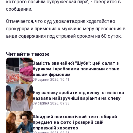
которого погибла супружеская пара", - говорится в
сообщении.
Отмечается, что суд удовлетворил ходатайство
прокурора и применил к мужчине меру пресечения в
виде содержания под стражей сроком на 60 суток.
Читайте також
Замість звичайної "Шуби": цей салат з
буряком і крабовими паличками стане
вашим фірмовим
09 серпня 2026, 10:41
Яку зачіску зробити під кепку: стилістка
назвала найзручніші варіанти на спеку
09 серпня 2026, 09:33
Швидкий психологічний тест: обирай
предмет на фото і розкрий свій
справжній характер
09 серпня 2026, 08:36