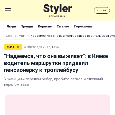
rbc.ua
Люди
Тренди
Корисне
Смачно
Гороскопи
Головна
›
Життя
›
"Надеемся, что она выживет": в Киеве водитель маршрут
ЖИТТЯ
14 листопада 2017, 15:32
"Надеемся, что она выживет": в Киеве
водитель маршрутки придавил
пенсионерку к троллейбусу
У женщины перелом ребер, пробито легкое и сложный
перелом таза