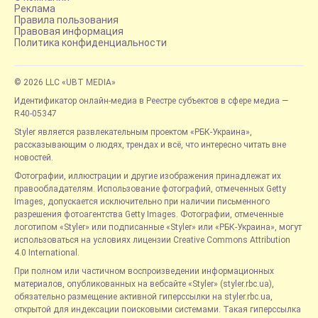
Реклама
Правила пользования
Правовая информация
Политика конфиденциальности
© 2026 LLC «UBT MEDIA»
Идентификатор онлайн-медиа в Реестре субъектов в сфере медиа —
R40-05347
Styler является развлекательным проектом «РБК-Украина»,
рассказывающим о людях, трендах и всё, что интересно читать вне
новостей.
Фотографии, иллюстрации и другие изображения принадлежат их
правообладателям. Использование фотографий, отмеченных Getty
Images, допускается исключительно при наличии письменного
разрешения фотоагентства Getty Images. Фотографии, отмеченные
логотипом «Styler» или подписанные «Styler» или «РБК-Украина», могут
использоваться на условиях лицензии Creative Commons Attribution
4.0 International.
При полном или частичном воспроизведении информационных
материалов, опубликованных на вебсайте «Styler» (styler.rbc.ua),
обязательно размещение активной гиперссылки на styler.rbc.ua,
открытой для индексации поисковыми системами. Такая гиперссылка