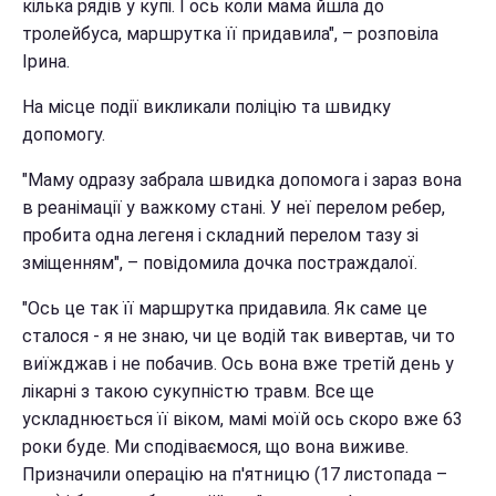
кілька рядів у купі. І ось коли мама йшла до
тролейбуса, маршрутка її придавила", – розповіла
Ірина.
На місце події викликали поліцію та швидку
допомогу.
"Маму одразу забрала швидка допомога і зараз вона
в реанімації у важкому стані. У неї перелом ребер,
пробита одна легеня і складний перелом тазу зі
зміщенням", – повідомила дочка постраждалої.
"Ось це так її маршрутка придавила. Як саме це
сталося - я не знаю, чи це водій так вивертав, чи то
виїжджав і не побачив. Ось вона вже третій день у
лікарні з такою сукупністю травм. Все ще
ускладнюється її віком, мамі моїй ось скоро вже 63
роки буде. Ми сподіваємося, що вона виживе.
Призначили операцію на п'ятницю (17 листопада –