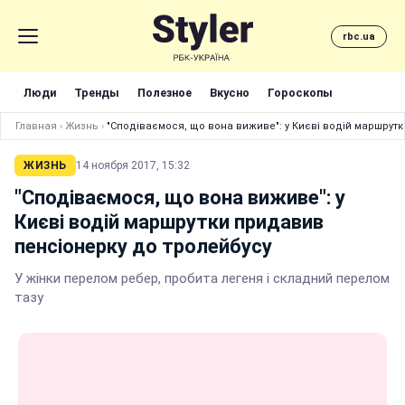
rbc.ua
Люди
Тренды
Полезное
Вкусно
Гороскопы
Главная
›
Жизнь
›
"Сподіваємося, що вона виживе": у Києві водій маршрут
ЖИЗНЬ
14 ноября 2017, 15:32
"Сподіваємося, що вона виживе": у
Києві водій маршрутки придавив
пенсіонерку до тролейбусу
У жінки перелом ребер, пробита легеня і складний перелом
тазу