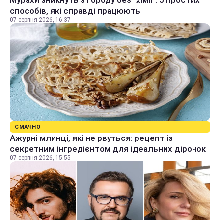
Мурахи зникнуть з городу без "хімії": 5 простих
способів, які справді працюють
07 серпня 2026, 16:37
СМАЧНО
Ажурні млинці, які не рвуться: рецепт із
секретним інгредієнтом для ідеальних дірочок
07 серпня 2026, 15:55