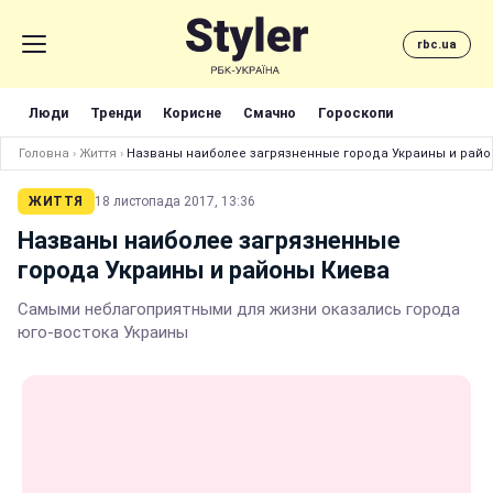
rbc.ua
Люди
Тренди
Корисне
Смачно
Гороскопи
Головна
›
Життя
›
Названы наиболее загрязненные города Украины и райо
ЖИТТЯ
18 листопада 2017, 13:36
Названы наиболее загрязненные
города Украины и районы Киева
Самыми неблагоприятными для жизни оказались города
юго-востока Украины