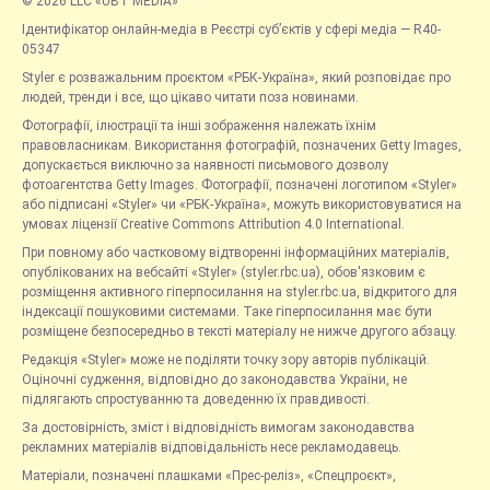
© 2026 LLC «UBT MEDIA»
Ідентифікатор онлайн-медіа в Реєстрі суб’єктів у сфері медіа — R40-
05347
Styler є розважальним проєктом «РБК-Україна», який розповідає про
людей, тренди і все, що цікаво читати поза новинами.
Фотографії, ілюстрації та інші зображення належать їхнім
правовласникам. Використання фотографій, позначених Getty Images,
допускається виключно за наявності письмового дозволу
фотоагентства Getty Images. Фотографії, позначені логотипом «Styler»
або підписані «Styler» чи «РБК-Україна», можуть використовуватися на
умовах ліцензії Creative Commons Attribution 4.0 International.
При повному або частковому відтворенні інформаційних матеріалів,
опублікованих на вебсайті «Styler» (styler.rbc.ua), обов'язковим є
розміщення активного гіперпосилання на styler.rbc.ua, відкритого для
індексації пошуковими системами. Таке гіперпосилання має бути
розміщене безпосередньо в тексті матеріалу не нижче другого абзацу.
Редакція «Styler» може не поділяти точку зору авторів публікацій.
Оціночні судження, відповідно до законодавства України, не
підлягають спростуванню та доведенню їх правдивості.
За достовірність, зміст і відповідність вимогам законодавства
рекламних матеріалів відповідальність несе рекламодавець.
Матеріали, позначені плашками «Прес-реліз», «Спецпроєкт»,