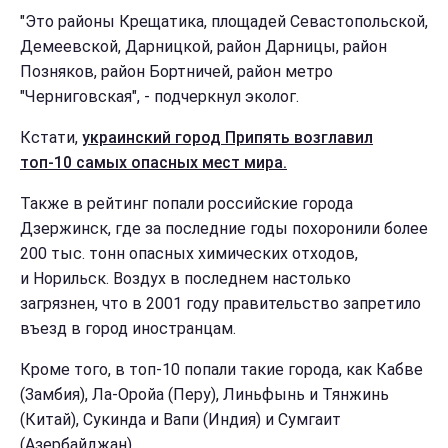
"Это районы Крещатика, площадей Севастопольской,
Демеевской, Дарницкой, район Дарницы, район
Позняков, район Бортничей, район метро
"Черниговская", - подчеркнул эколог.
Кстати,
украинский город Припять возглавил
топ-10 самых опасных мест мира.
Также в рейтинг попали российские города
Дзержинск, где за последние годы похоронили более
200 тыс. тонн опасных химических отходов,
и Норильск. Воздух в последнем настолько
загрязнен, что в 2001 году правительство запретило
въезд в город иностранцам.
Кроме того, в топ-10 попали такие города, как Кабве
(Замбия), Ла-Оройа (Перу), Линьфынь и Тянжинь
(Китай), Сукинда и Вапи (Индия) и Сумгаит
(Азербайджан).