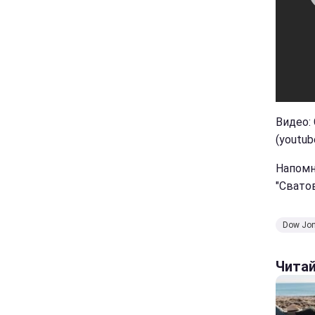
Видео: 
(youtu
Напомн
"Сватов
Dow Jo
Чита