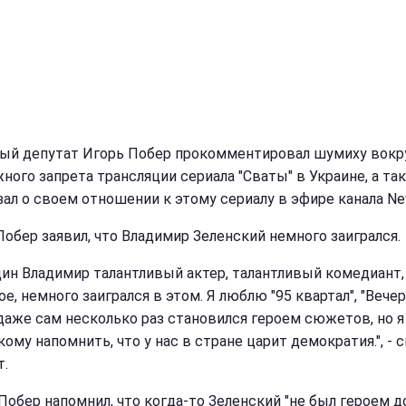
ый депутат Игорь Побер прокомментировал шумиху вокр
ного запрета трансляции сериала "Сваты" в Украине, а та
зал о своем отношении к этому сериалу в эфире канала N
Побер заявил, что Владимир Зеленский немного заигрался.
дин Владимир талантливый актер, талантливый комедиант, 
е, немного заигрался в этом. Я люблю "95 квартал", "Вече
 даже сам несколько раз становился героем сюжетов, но я
ому напомнить, что у нас в стране царит демократия.", - с
т.
Побер напомнил, что когда-то Зеленский "не был героем д