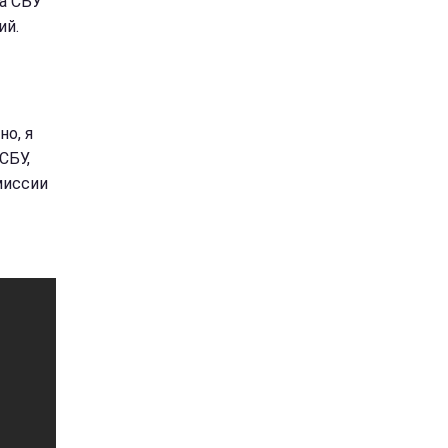
ва СБУ
ий.
но, я
СБУ,
миссии