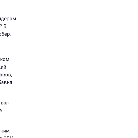
лидером
? В
обер.
ском
кий
авов,
бавил
овал
е
ским,