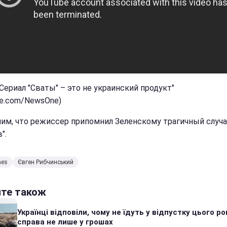
Сериал "Сваты" – это не украинский продукт"
be.com/NewsOne)
им, что режиссер припомнил Зеленскому трагичный случа
".
nes
Євген Рибчинський
йте також
Українці відповіли, чому не їдуть у відпустку цього ро
справа не лише у грошах