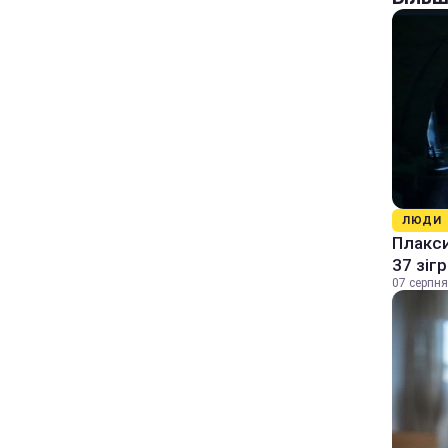
ЛЮДИ
Плакси
37 зіг
07 серпня