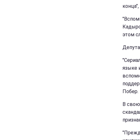
конца"
"Вспом
Кадыро
этом с
Депутат
"Сериа
языке 
вспомн
поддер
Побер.
В свою
скандал
призна
"Прежд