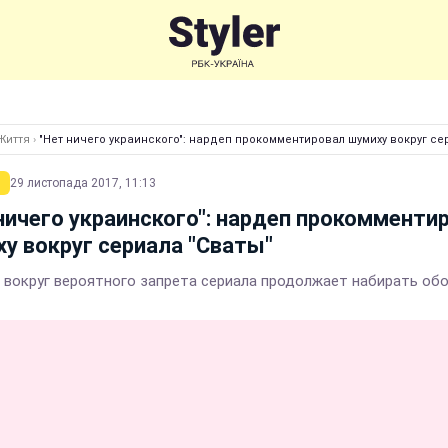
Життя
›
"Нет ничего украинского": нардеп прокомментировал шумиху вокруг се
29 листопада 2017, 11:13
ничего украинского": нардеп прокомменти
у вокруг сериала "Сваты"
 вокруг вероятного запрета сериала продолжает набирать об