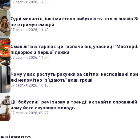
07 серпня 2026, 12:30
Одні мовчать, інші миттєво вибухають: хто зі знаків З
не стримує емоцій
07 серпня 2026, 11:43
Смак літа в тарілці: це гаспачо від учасниці "Мастер
підкорює з першої ложки
07 серпня 2026, 11:04
Чому у вас ростуть рахунки за світло: несподівані пр
які непомітно "з'їдають" ваші гроші
07 серпня 2026, 10:15
Ці "бабусині" речі знову в тренді: як знайти справжній
чому його скуповує молодь
07 серпня 2026, 09:27
е цікавого