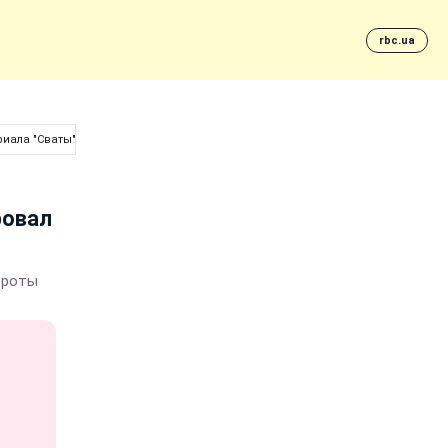
rbc.ua
риала "Сваты"
ровал
ороты