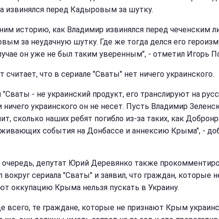
, а извинялся перед Кадыровым за шутку.
ним историю, как Владимир извинялся перед чеченским 
вым за неудачную шутку. Где же тогда делся его героизм
лучае он уже не был таким уверенным", - отметил Игорь П
 считает, что в сериале "Сваты" нет ничего украинского.
л "Сваты - не украинский продукт, его транслируют на рус
и ничего украинского он не несет. Пусть Владимир Зеленс
ит, сколько наших ребят погибло из-за таких, как Добронр
живающих события на Донбассе и аннексию Крыма", - до
 очередь, депутат Юрий Деревянко также прокомментир
 вокруг сериала "Сваты" и заявил, что граждан, которые н
ют оккупацию Крыма нельзя пускать в Украину.
е всего, те граждане, которые не признают Крым украин