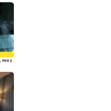
 яка у