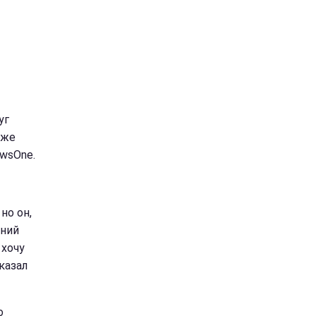
уг
кже
ewsOne.
но он,
рний
 хочу
казал
о