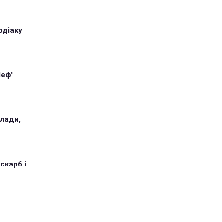
одіаку
Шеф"
илади,
 скарб і