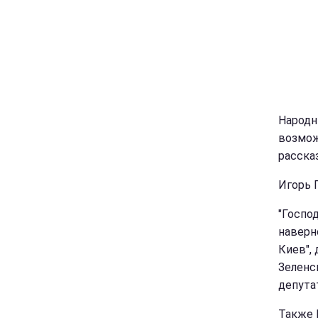
Народн
возмож
расска
Игорь 
"Госпо
наверно
Киев",
Зеленск
депута
Также 