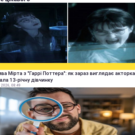
ва Мірта з "Гаррі Поттера": як зараз виглядає акторка,
рала 13-річну дівчинку
 2026, 08:49