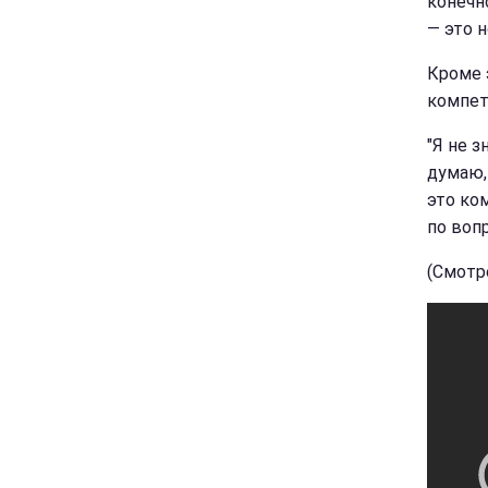
конечн
— это н
Кроме 
компет
"Я не з
думаю,
это ко
по воп
(Смотре