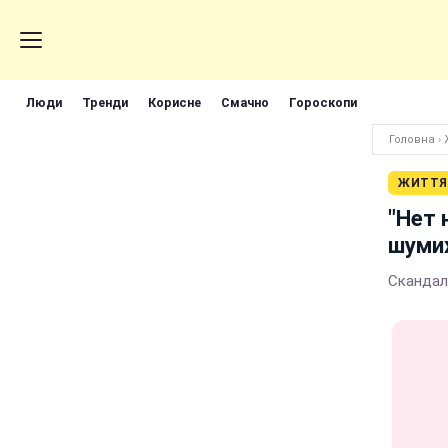
Люди
Тренди
Корисне
Смачно
Гороскопи
Головна
›
ЖИТТЯ
"Нет 
шумих
Скандал