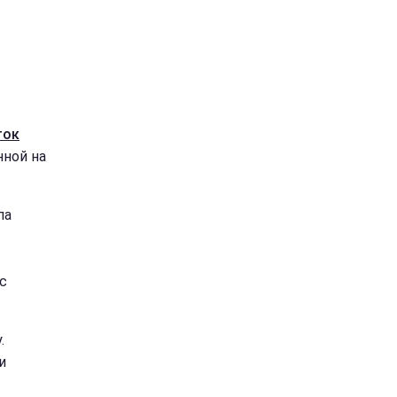
ток
нной на
па
с
.
и