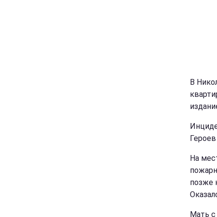
В Нико
кварти
издан
Инциде
Героев 
На мес
пожарн
позже 
Оказал
Мать с