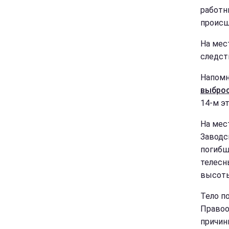
работн
происш
На мес
следст
Напомн
выброс
14-м э
На мес
Заводс
погибш
телесн
высоты
Тело п
Правоо
причин