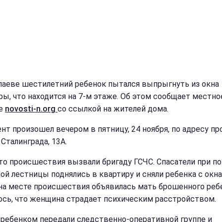
лаеве шестилетний ребенок пытался выпрыгнуть из окна
ры, что находится на 7-м этаже. Об этом сообщает местно
ие
novosti-n.org
со ссылкой на жителей дома.
нт произошел вечером в пятницу, 24 ноября, по адресу пр
Сталинграда, 13А.
то происшествия вызвали бригаду ГСЧС. Спасатели при п
ой лестницы поднялись в квартиру и сняли ребенка с окна
на месте происшествия объявилась мать брошенного ребе
ось, что женщина страдает психическим расстройством.
 ребенком передали следственно-оперативной группе и