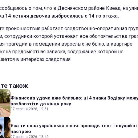
сообщалось о том, что в Деснянском районе Киева, на ули
ка
14-летняя девочка выбросилась с 14-го этажа.
те происшествия работает следственно-оперативная гру
и, сотрудники которой установят все обстоятельства тра
мя трагедии в помещении взрослых не было, в квартире
жена предсмертная записка, содержание которой не
шается в интересах следствия.
йте також
Фінансова удача вже близько: ці 4 знаки Зодіаку мож
розбагатіти до кінця року
07 серпня 2026, 19:51
Яка ти нова українська пісня: проходь тест і слухай хі
настрою
07 серпня 2026, 18:49