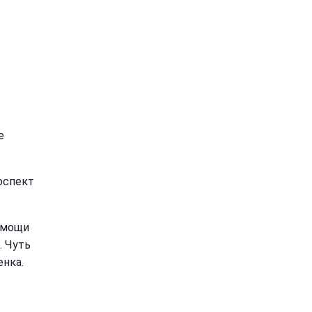
е
оспект
омощи
. Чуть
нка.