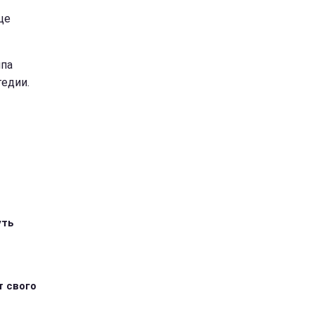
це
ппа
гедии.
уть
т свого