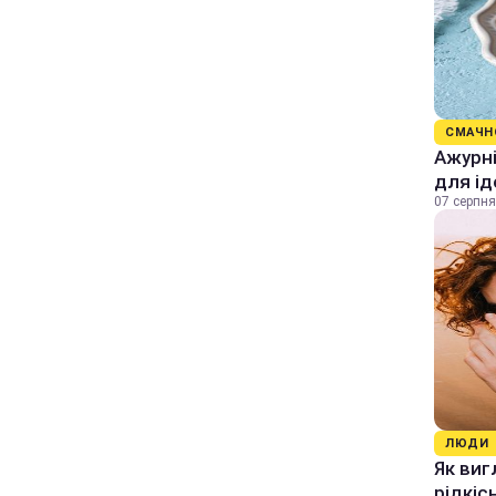
СМАЧН
Ажурні
для ід
07 серпня
ЛЮДИ
Як виг
рідкіс