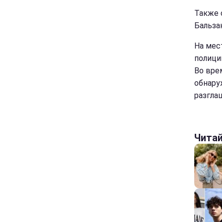
Также 
Бальза
На мес
полици
Во вре
обнару
разгла
Чита