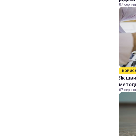
07 серпня
КОРИС
Як шви
методи
07 серпня