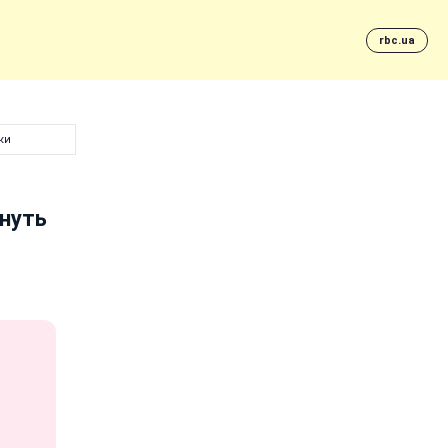
rbc.ua
ки
нуть