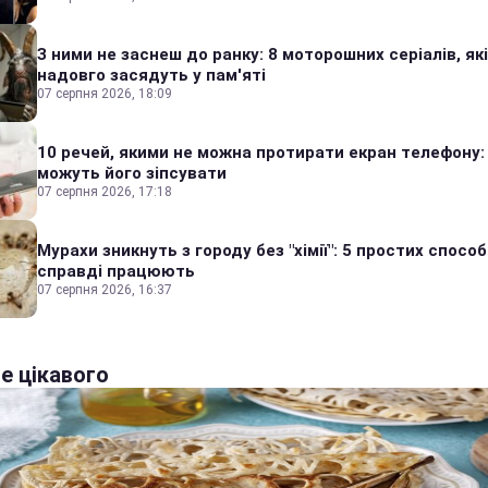
З ними не заснеш до ранку: 8 моторошних серіалів, які
надовго засядуть у пам'яті
07 серпня 2026, 18:09
10 речей, якими не можна протирати екран телефону:
можуть його зіпсувати
07 серпня 2026, 17:18
Мурахи зникнуть з городу без "хімії": 5 простих способі
справді працюють
07 серпня 2026, 16:37
е цікавого