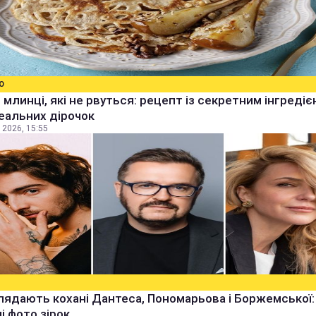
О
 млинці, які не рвуться: рецепт із секретним інгреді
еальних дірочок
 2026, 15:55
лядають кохані Дантеса, Пономарьова і Боржемської:
ні фото зірок