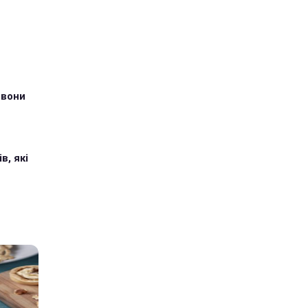
 вони
в, які